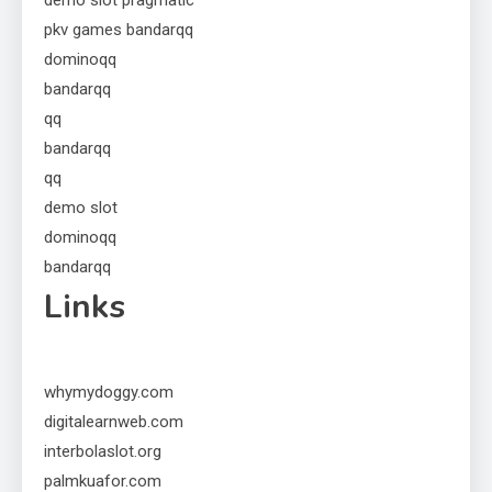
demo slot pragmatic
pkv games bandarqq
dominoqq
bandarqq
qq
bandarqq
qq
demo slot
dominoqq
bandarqq
Links
whymydoggy.com
digitalearnweb.com
interbolaslot.org
palmkuafor.com