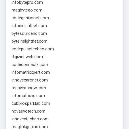
infobytepro.com
magbytego.com
codegeniusnet.com
infoinsightnet.com
bytesourcehq.com
byteinsightnet.com
codepulsetechco.com
digizineweb.com
codeconnectx.com
infomatrixxpert.com
innovexaronet.com
techvistanow.com
infomatrixhq.com
cubixiosparklab.com
novaevotech.com
innovextechco.com
maglinkgenius.com