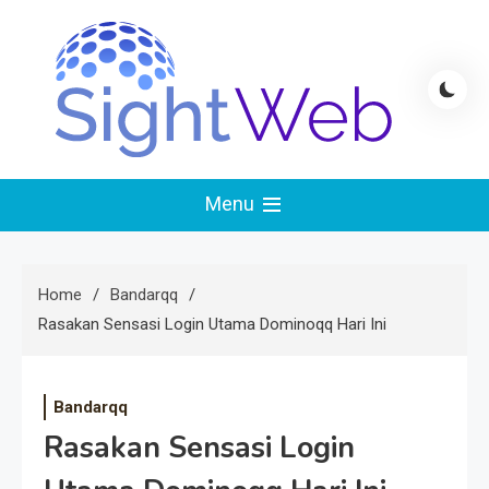
Skip
to
content
Slot Online Gacor di
Mainkan slot online gacor di situs judi terbaik yang
menawarkan slot demo untuk berlatih. Tingkatkan peluang
Menu
Situs Judi Terbaik
menang Anda dengan mencoba berbagai permainan terlebih
dahulu.
dengan Slot Demo
Home
Bandarqq
Rasakan Sensasi Login Utama Dominoqq Hari Ini
Bandarqq
Rasakan Sensasi Login