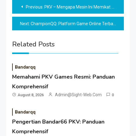
Post
Previous:
PKV – Mengapa Mesin Ini Memikat Banyak Pemain
navigation
Next:
ChampionQQ: Platform Game Online Terbaik
Related Posts
Bandarqq
Memahami PKV Games Resmi: Panduan
Komprehensif
Admin@sight-Web.com
August 8, 2026
0
Bandarqq
Pengertian Bandar66 PKV: Panduan
Komprehensif