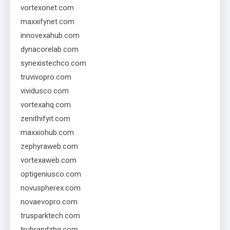
vortexonet.com
maxxifynet.com
innovexahub.com
dynacorelab.com
synexistechco.com
truvivopro.com
vividusco.com
vortexahq.com
zenithifyit.com
maxxiohub.com
zephyraweb.com
vortexaweb.com
optigeniusco.com
novuspherex.com
novaevopro.com
trusparktech.com
trubrandzhq.com