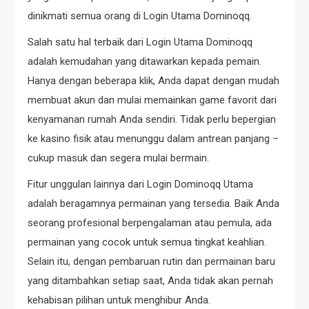
dinikmati semua orang di Login Utama Dominoqq.
Salah satu hal terbaik dari Login Utama Dominoqq
adalah kemudahan yang ditawarkan kepada pemain.
Hanya dengan beberapa klik, Anda dapat dengan mudah
membuat akun dan mulai memainkan game favorit dari
kenyamanan rumah Anda sendiri. Tidak perlu bepergian
ke kasino fisik atau menunggu dalam antrean panjang –
cukup masuk dan segera mulai bermain.
Fitur unggulan lainnya dari Login Dominoqq Utama
adalah beragamnya permainan yang tersedia. Baik Anda
seorang profesional berpengalaman atau pemula, ada
permainan yang cocok untuk semua tingkat keahlian.
Selain itu, dengan pembaruan rutin dan permainan baru
yang ditambahkan setiap saat, Anda tidak akan pernah
kehabisan pilihan untuk menghibur Anda.