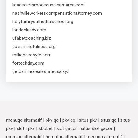
ligadeciclismodecundinamarca.com
nashvilleworkerscompensationattorney.com
holyfamilycathedralschool.org
londonkiddy.com
ufabetcoaching.biz
davismindfulness.org
millionairebyte.com
fortechday.com
getcaminorealestateusa.xyz
menuqq alternatif
|
pkv qq
|
pkv qq
|
situs pkv
|
situs qq
|
situs
pkv
|
slot
|
pkv
|
sbobet
|
slot gacor
|
situs slot gacor
|
murniqq alternatif
|
hematqq alternatif
|
menuqq alternatif
|