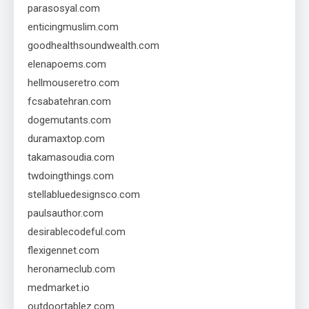
parasosyal.com
enticingmuslim.com
goodhealthsoundwealth.com
elenapoems.com
hellmouseretro.com
fcsabatehran.com
dogemutants.com
duramaxtop.com
takamasoudia.com
twdoingthings.com
stellabluedesignsco.com
paulsauthor.com
desirablecodeful.com
flexigennet.com
heronameclub.com
medmarket.io
outdoortablez.com