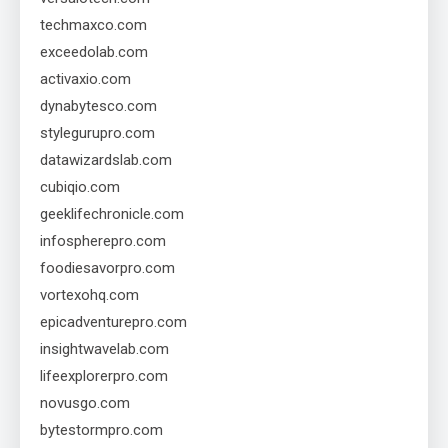
techmaxco.com
exceedolab.com
activaxio.com
dynabytesco.com
stylegurupro.com
datawizardslab.com
cubiqio.com
geeklifechronicle.com
infospherepro.com
foodiesavorpro.com
vortexohq.com
epicadventurepro.com
insightwavelab.com
lifeexplorerpro.com
novusgo.com
bytestormpro.com