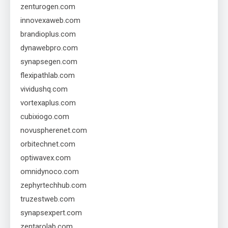
zenturogen.com
innovexaweb.com
brandioplus.com
dynawebpro.com
synapsegen.com
flexipathlab.com
vividushq.com
vortexaplus.com
cubixiogo.com
novuspherenet.com
orbitechnet.com
optiwavex.com
omnidynoco.com
zephyrtechhub.com
truzestweb.com
synapsexpert.com
zentarolab.com