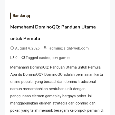
Bandarqq
Memahami DominoQQ: Panduan Utama
untuk Pemula
August 4, 2026
admin@sight-web.com
0
Tagged
,
casino
pkv games
Memahami DominoQQ: Panduan Utama untuk Pemula
Apa itu DominoQQ? DominoQQ adalah permainan kartu
online populer yang berasal dari domino tradisional
namun menambahkan sentuhan unik dengan
penggunaan elemen gameplay bergaya poker. Ini
menggabungkan elemen strategis dari domino dan
poker, yang telah menarik beragam kelompok pemain di