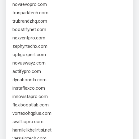
novaevopro.com
trusparktech.com
trubrandzhq.com
boostifynet.com
nexventpro.com
zephyrtechx.com
optigoxpert.com
novuswayz.com
actifypro.com
dynaboostx.com
instaflexco.com
innovistapro.com
flexiboostlab.com
vortexohqplus.com
swiftiopro.com
hamilelikbelirtisi.net
versalotech.com