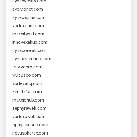
dynabytelab.com
evolvionet.com
synexisplus.com
vortexonet.com
maxxifynet.com
innovexahub.com
dynacorelab.com
synexistechco.com
truvivopro.com
vividusco.com
vortexahq.com
zenithifyit.com
maxxiohub.com
zephyraweb.com
vortexaweb.com
optigeniusco.com
novuspherex.com