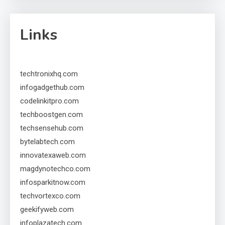
Links
techtronixhq.com
infogadgethub.com
codelinkitpro.com
techboostgen.com
techsensehub.com
bytelabtech.com
innovatexaweb.com
magdynotechco.com
infosparkitnow.com
techvortexco.com
geekifyweb.com
infoplazatech.com