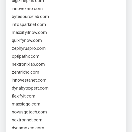
digizineplus.com
innovexaro.com
bytesourcelab.com
infosparknet.com
maxxifyitnow.com
quixifynow.com
zephyruspro.com
optipathx.com
nextronixlab.com
zentrixhq.com
innovestanet.com
dynabytexpert.com
flexifyit.com
maxxiogo.com
novusgotech.com
nextronnet.com
dynamoxco.com