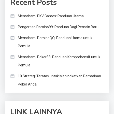
Recent Posts
Memahami PKV Games: Panduan Utama
Pengertian Domino99: Panduan Bagi Pemain Baru
Memahami DominoQQ: Panduan Utama untuk
Pemula
Memahami Poker88: Panduan Komprehensif untuk
Pemula
10 Strategi Teratas untuk Meningkatkan Permainan
Poker Anda
LINK LAINNYA