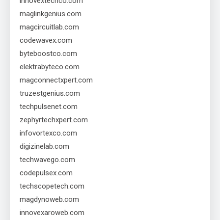
innovextechco.com
maglinkgenius.com
magcircuitlab.com
codewavex.com
byteboostco.com
elektrabyteco.com
magconnectxpert.com
truzestgenius.com
techpulsenet.com
zephyrtechxpert.com
infovortexco.com
digizinelab.com
techwavego.com
codepulsex.com
techscopetech.com
magdynoweb.com
innovexaroweb.com