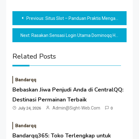
Post
Previous:
Situs Slot – Panduan Praktis Mengatur Modal di Slot Gacor Terbaru
navigation
Next:
Rasakan Sensasi Login Utama Dominoqq Hari Ini
Related Posts
Bandarqq
Bebaskan Jiwa Penjudi Anda di CentralQQ:
Destinasi Permainan Terbaik
Admin@sight-Web.com
July 24, 2026
0
Bandarqq
Bandarqq365: Toko Terlengkap untuk