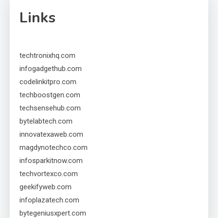
Links
techtronixhq.com
infogadgethub.com
codelinkitpro.com
techboostgen.com
techsensehub.com
bytelabtech.com
innovatexaweb.com
magdynotechco.com
infosparkitnow.com
techvortexco.com
geekifyweb.com
infoplazatech.com
bytegeniusxpert.com