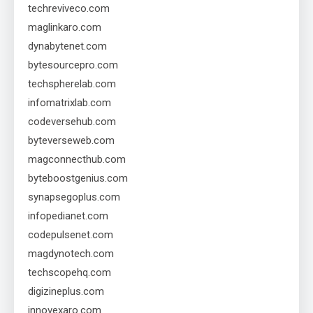
techreviveco.com
maglinkaro.com
dynabytenet.com
bytesourcepro.com
techspherelab.com
infomatrixlab.com
codeversehub.com
byteverseweb.com
magconnecthub.com
byteboostgenius.com
synapsegoplus.com
infopedianet.com
codepulsenet.com
magdynotech.com
techscopehq.com
digizineplus.com
innovexaro.com