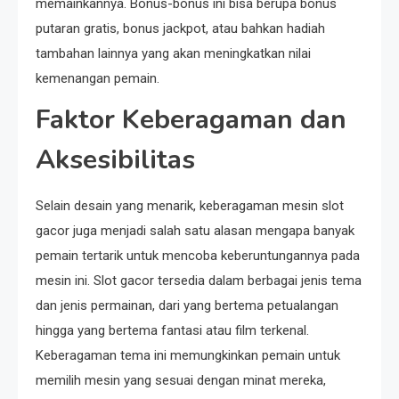
memainkannya. Bonus-bonus ini bisa berupa bonus
putaran gratis, bonus jackpot, atau bahkan hadiah
tambahan lainnya yang akan meningkatkan nilai
kemenangan pemain.
Faktor Keberagaman dan
Aksesibilitas
Selain desain yang menarik, keberagaman mesin slot
gacor juga menjadi salah satu alasan mengapa banyak
pemain tertarik untuk mencoba keberuntungannya pada
mesin ini. Slot gacor tersedia dalam berbagai jenis tema
dan jenis permainan, dari yang bertema petualangan
hingga yang bertema fantasi atau film terkenal.
Keberagaman tema ini memungkinkan pemain untuk
memilih mesin yang sesuai dengan minat mereka,