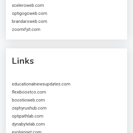
xceleroweb.com
optigogoweb.com
brandaroweb.com
zoomifyit.com
Links
educationalnewsupdates.com
flexiboostco.com
boostioweb.com
zephyrushub.com
optipathlab.com
dynabytelab.com
evolvionet.com