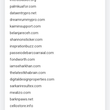
palmkuafor.com
dataentrypro.net
dreamrummypro.com
kaiminsupport.com
belanjareceh.com
shannonsticker.com
insprationbuzz.com
passeiodebarcoarraial.com
fondworth.com
iamseharkhan.com
thelatestkhabrain.com
digitaldesignproperties.com
sarkariresultex.com
mealizo.com
barknpaws.net
cellostore.info