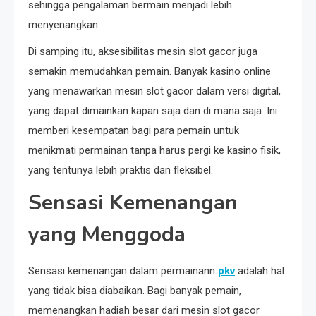
sehingga pengalaman bermain menjadi lebih
menyenangkan.
Di samping itu, aksesibilitas mesin slot gacor juga
semakin memudahkan pemain. Banyak kasino online
yang menawarkan mesin slot gacor dalam versi digital,
yang dapat dimainkan kapan saja dan di mana saja. Ini
memberi kesempatan bagi para pemain untuk
menikmati permainan tanpa harus pergi ke kasino fisik,
yang tentunya lebih praktis dan fleksibel.
Sensasi Kemenangan
yang Menggoda
Sensasi kemenangan dalam permainann
pkv
adalah hal
yang tidak bisa diabaikan. Bagi banyak pemain,
memenangkan hadiah besar dari mesin slot gacor