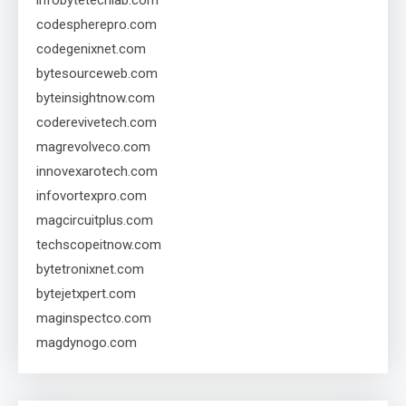
infobytetechlab.com
codespherepro.com
codegenixnet.com
bytesourceweb.com
byteinsightnow.com
coderevivetech.com
magrevolveco.com
innovexarotech.com
infovortexpro.com
magcircuitplus.com
techscopeitnow.com
bytetronixnet.com
bytejetxpert.com
maginspectco.com
magdynogo.com