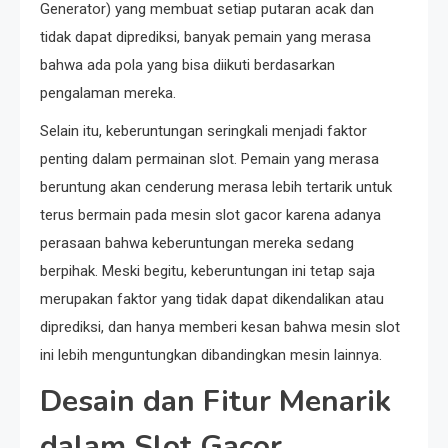
Generator) yang membuat setiap putaran acak dan
tidak dapat diprediksi, banyak pemain yang merasa
bahwa ada pola yang bisa diikuti berdasarkan
pengalaman mereka.
Selain itu, keberuntungan seringkali menjadi faktor
penting dalam permainan slot. Pemain yang merasa
beruntung akan cenderung merasa lebih tertarik untuk
terus bermain pada mesin slot gacor karena adanya
perasaan bahwa keberuntungan mereka sedang
berpihak. Meski begitu, keberuntungan ini tetap saja
merupakan faktor yang tidak dapat dikendalikan atau
diprediksi, dan hanya memberi kesan bahwa mesin slot
ini lebih menguntungkan dibandingkan mesin lainnya.
Desain dan Fitur Menarik
dalam Slot Gacor