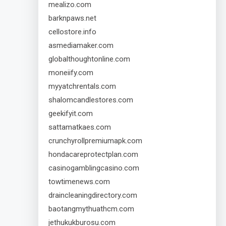
mealizo.com
barknpaws.net
cellostore.info
asmediamaker.com
globalthoughtonline.com
moneiify.com
myyatchrentals.com
shalomcandlestores.com
geekifyit.com
sattamatkaes.com
crunchyrollpremiumapk.com
hondacareprotectplan.com
casinogamblingcasino.com
towtimenews.com
draincleaningdirectory.com
baotangmythuathcm.com
jethukukburosu.com