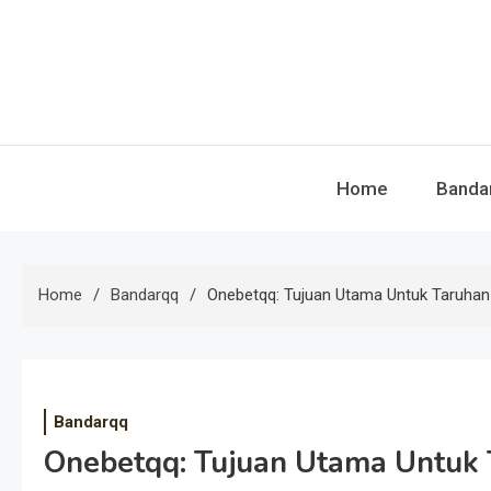
Skip
to
content
Home
Banda
Home
Bandarqq
Onebetqq: Tujuan Utama Untuk Taruhan
Bandarqq
Onebetqq: Tujuan Utama Untuk 