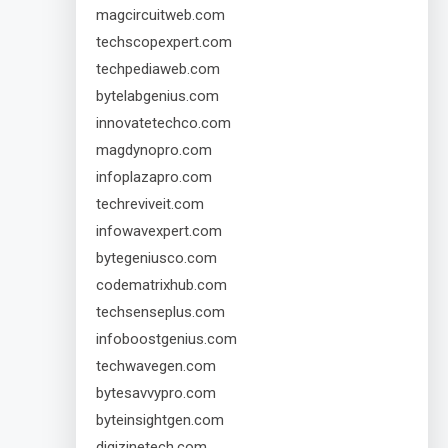
magcircuitweb.com
techscopexpert.com
techpediaweb.com
bytelabgenius.com
innovatetechco.com
magdynopro.com
infoplazapro.com
techreviveit.com
infowavexpert.com
bytegeniusco.com
codematrixhub.com
techsenseplus.com
infoboostgenius.com
techwavegen.com
bytesavvypro.com
byteinsightgen.com
digizinetech.com