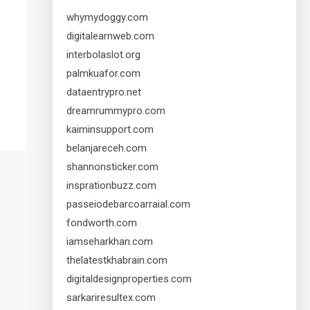
whymydoggy.com
digitalearnweb.com
interbolaslot.org
palmkuafor.com
dataentrypro.net
dreamrummypro.com
kaiminsupport.com
belanjareceh.com
shannonsticker.com
insprationbuzz.com
passeiodebarcoarraial.com
fondworth.com
iamseharkhan.com
thelatestkhabrain.com
digitaldesignproperties.com
sarkariresultex.com