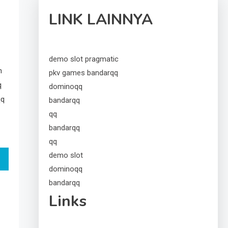
LINK LAINNYA
demo slot pragmatic
n
pkv games bandarqq
q
dominoqq
qq
bandarqq
qq
bandarqq
qq
demo slot
dominoqq
bandarqq
Links