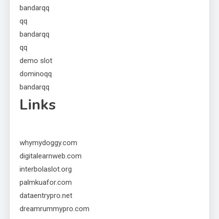
bandarqq
qq
bandarqq
qq
demo slot
dominoqq
bandarqq
Links
whymydoggy.com
digitalearnweb.com
interbolaslot.org
palmkuafor.com
dataentrypro.net
dreamrummypro.com