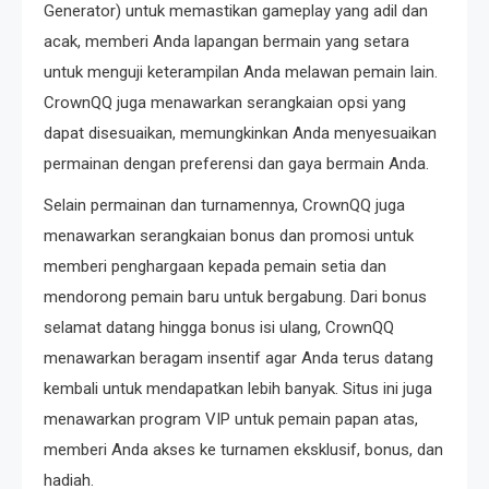
Generator) untuk memastikan gameplay yang adil dan
acak, memberi Anda lapangan bermain yang setara
untuk menguji keterampilan Anda melawan pemain lain.
CrownQQ juga menawarkan serangkaian opsi yang
dapat disesuaikan, memungkinkan Anda menyesuaikan
permainan dengan preferensi dan gaya bermain Anda.
Selain permainan dan turnamennya, CrownQQ juga
menawarkan serangkaian bonus dan promosi untuk
memberi penghargaan kepada pemain setia dan
mendorong pemain baru untuk bergabung. Dari bonus
selamat datang hingga bonus isi ulang, CrownQQ
menawarkan beragam insentif agar Anda terus datang
kembali untuk mendapatkan lebih banyak. Situs ini juga
menawarkan program VIP untuk pemain papan atas,
memberi Anda akses ke turnamen eksklusif, bonus, dan
hadiah.