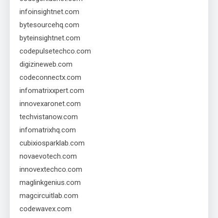
infoinsightnet.com
bytesourcehq.com
byteinsightnet.com
codepulsetechco.com
digizineweb.com
codeconnectx.com
infomatrixxpert.com
innovexaronet.com
techvistanow.com
infomatrixhq.com
cubixiosparklab.com
novaevotech.com
innovextechco.com
maglinkgenius.com
magcircuitlab.com
codewavex.com