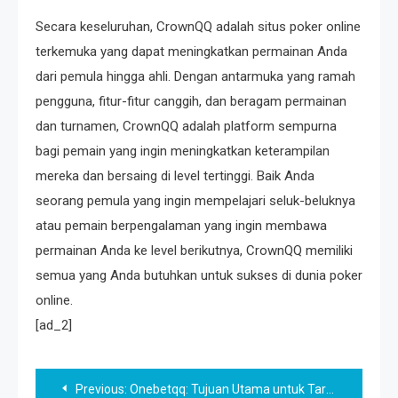
Secara keseluruhan, CrownQQ adalah situs poker online
terkemuka yang dapat meningkatkan permainan Anda
dari pemula hingga ahli. Dengan antarmuka yang ramah
pengguna, fitur-fitur canggih, dan beragam permainan
dan turnamen, CrownQQ adalah platform sempurna
bagi pemain yang ingin meningkatkan keterampilan
mereka dan bersaing di level tertinggi. Baik Anda
seorang pemula yang ingin mempelajari seluk-beluknya
atau pemain berpengalaman yang ingin membawa
permainan Anda ke level berikutnya, CrownQQ memiliki
semua yang Anda butuhkan untuk sukses di dunia poker
online.
[ad_2]
Post
Previous:
Onebetqq: Tujuan Utama untuk Taruhan Online