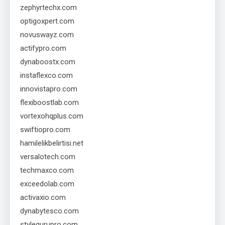
zephyrtechx.com
optigoxpert.com
novuswayz.com
actifypro.com
dynaboostx.com
instaflexco.com
innovistapro.com
flexiboostlab.com
vortexohqplus.com
swiftiopro.com
hamilelikbelirtisi.net
versalotech.com
techmaxco.com
exceedolab.com
activaxio.com
dynabytesco.com
stylegurupro.com