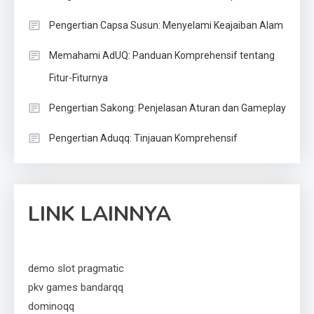
Pengertian Capsa Susun: Menyelami Keajaiban Alam
Memahami AdUQ: Panduan Komprehensif tentang
Fitur-Fiturnya
Pengertian Sakong: Penjelasan Aturan dan Gameplay
Pengertian Aduqq: Tinjauan Komprehensif
LINK LAINNYA
demo slot pragmatic
pkv games bandarqq
dominoqq