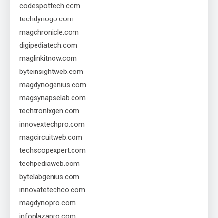
codespottech.com
techdynogo.com
magchronicle.com
digipediatech.com
maglinkitnow.com
byteinsightweb.com
magdynogenius.com
magsynapselab.com
techtronixgen.com
innovextechpro.com
magcircuitweb.com
techscopexpert.com
techpediaweb.com
bytelabgenius.com
innovatetechco.com
magdynopro.com
infoplazapro.com