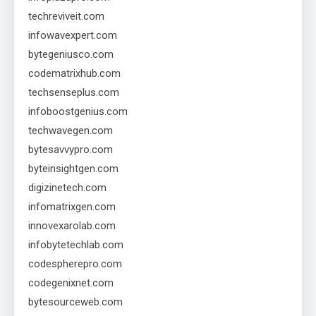
techreviveit.com
infowavexpert.com
bytegeniusco.com
codematrixhub.com
techsenseplus.com
infoboostgenius.com
techwavegen.com
bytesavvypro.com
byteinsightgen.com
digizinetech.com
infomatrixgen.com
innovexarolab.com
infobytetechlab.com
codespherepro.com
codegenixnet.com
bytesourceweb.com