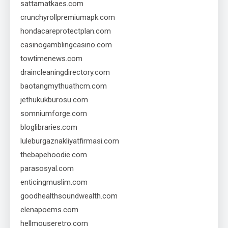
sattamatkaes.com
crunchyrollpremiumapk.com
hondacareprotectplan.com
casinogamblingcasino.com
towtimenews.com
draincleaningdirectory.com
baotangmythuathcm.com
jethukukburosu.com
somniumforge.com
bloglibraries.com
luleburgaznakliyatfirmasi.com
thebapehoodie.com
parasosyal.com
enticingmuslim.com
goodhealthsoundwealth.com
elenapoems.com
hellmouseretro.com