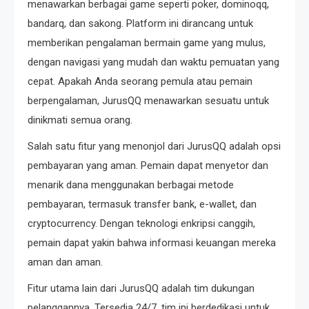
menawarkan berbagai game seperti poker, dominoqq,
bandarq, dan sakong. Platform ini dirancang untuk
memberikan pengalaman bermain game yang mulus,
dengan navigasi yang mudah dan waktu pemuatan yang
cepat. Apakah Anda seorang pemula atau pemain
berpengalaman, JurusQQ menawarkan sesuatu untuk
dinikmati semua orang.
Salah satu fitur yang menonjol dari JurusQQ adalah opsi
pembayaran yang aman. Pemain dapat menyetor dan
menarik dana menggunakan berbagai metode
pembayaran, termasuk transfer bank, e-wallet, dan
cryptocurrency. Dengan teknologi enkripsi canggih,
pemain dapat yakin bahwa informasi keuangan mereka
aman dan aman.
Fitur utama lain dari JurusQQ adalah tim dukungan
pelanggannya. Tersedia 24/7, tim ini berdedikasi untuk