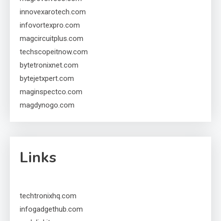
innovexarotech.com
infovortexpro.com
magcircuitplus.com
techscopeitnow.com
bytetronixnet.com
bytejetxpert.com
maginspectco.com
magdynogo.com
Links
techtronixhq.com
infogadgethub.com