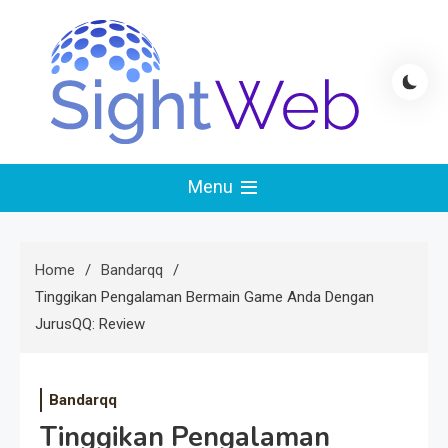
Skip
to
content
Slot Online Gacor di
Mainkan slot online gacor di situs judi terbaik yang
menawarkan slot demo untuk berlatih. Tingkatkan peluang
Menu
Situs Judi Terbaik
menang Anda dengan mencoba berbagai permainan terlebih
dahulu.
dengan Slot Demo
Home
Bandarqq
Tinggikan Pengalaman Bermain Game Anda Dengan
JurusQQ: Review
Bandarqq
Tinggikan Pengalaman