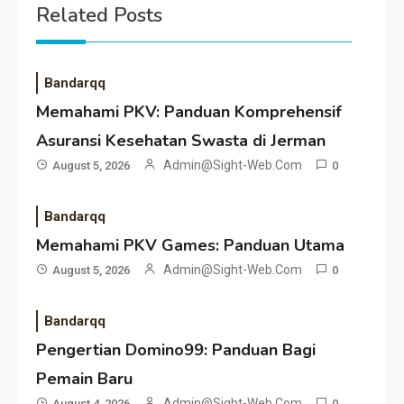
Related Posts
Bandarqq
Memahami PKV: Panduan Komprehensif
Asuransi Kesehatan Swasta di Jerman
Admin@sight-Web.com
August 5, 2026
0
Bandarqq
Memahami PKV Games: Panduan Utama
Admin@sight-Web.com
August 5, 2026
0
Bandarqq
Pengertian Domino99: Panduan Bagi
Pemain Baru
Admin@sight-Web.com
August 4, 2026
0