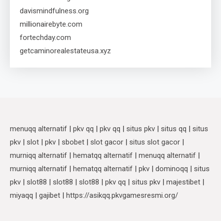
davismindfulness.org
millionairebyte.com
fortechday.com
getcaminorealestateusa.xyz
menuqq alternatif
|
pkv qq
|
pkv qq
|
situs pkv
|
situs qq
|
situs
pkv
|
slot
|
pkv
|
sbobet
|
slot gacor
|
situs slot gacor
|
murniqq alternatif
|
hematqq alternatif
|
menuqq alternatif
|
murniqq alternatif
|
hematqq alternatif
|
pkv
|
dominoqq
|
situs
pkv
|
slot88
|
slot88
|
slot88
|
pkv qq
|
situs pkv
|
majestibet
|
miyaqq
|
gajibet
|
https://asikqq.pkvgamesresmi.org/