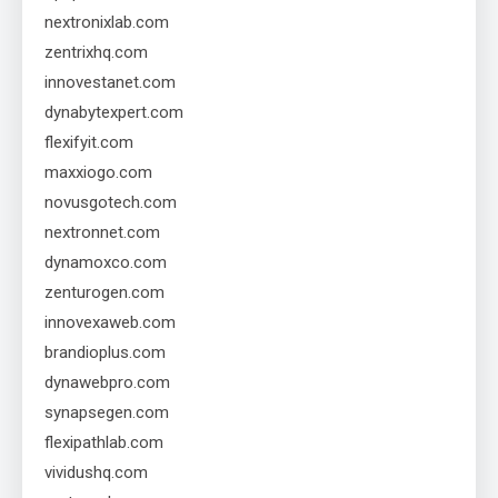
nextronixlab.com
zentrixhq.com
innovestanet.com
dynabytexpert.com
flexifyit.com
maxxiogo.com
novusgotech.com
nextronnet.com
dynamoxco.com
zenturogen.com
innovexaweb.com
brandioplus.com
dynawebpro.com
synapsegen.com
flexipathlab.com
vividushq.com