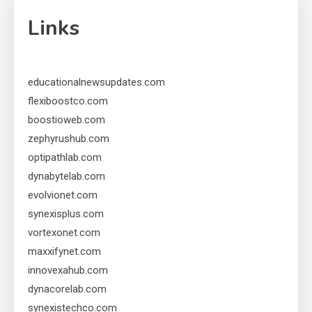
Links
educationalnewsupdates.com
flexiboostco.com
boostioweb.com
zephyrushub.com
optipathlab.com
dynabytelab.com
evolvionet.com
synexisplus.com
vortexonet.com
maxxifynet.com
innovexahub.com
dynacorelab.com
synexistechco.com