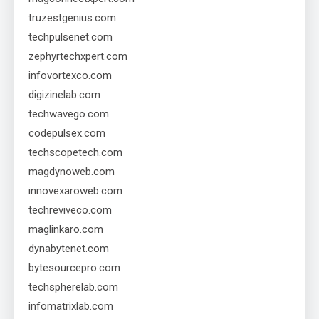
truzestgenius.com
techpulsenet.com
zephyrtechxpert.com
infovortexco.com
digizinelab.com
techwavego.com
codepulsex.com
techscopetech.com
magdynoweb.com
innovexaroweb.com
techreviveco.com
maglinkaro.com
dynabytenet.com
bytesourcepro.com
techspherelab.com
infomatrixlab.com