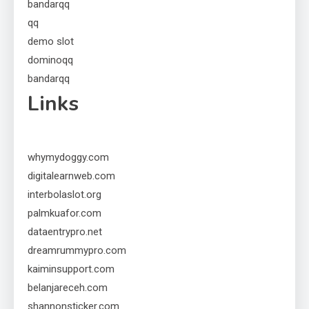
bandarqq
qq
demo slot
dominoqq
bandarqq
Links
whymydoggy.com
digitalearnweb.com
interbolaslot.org
palmkuafor.com
dataentrypro.net
dreamrummypro.com
kaiminsupport.com
belanjareceh.com
shannonsticker.com