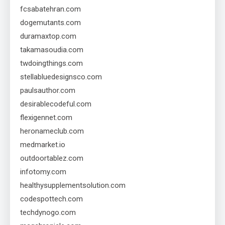
fcsabatehran.com
dogemutants.com
duramaxtop.com
takamasoudia.com
twdoingthings.com
stellabluedesignsco.com
paulsauthor.com
desirablecodeful.com
flexigennet.com
heronameclub.com
medmarket.io
outdoortablez.com
infotomy.com
healthysupplementsolution.com
codespottech.com
techdynogo.com