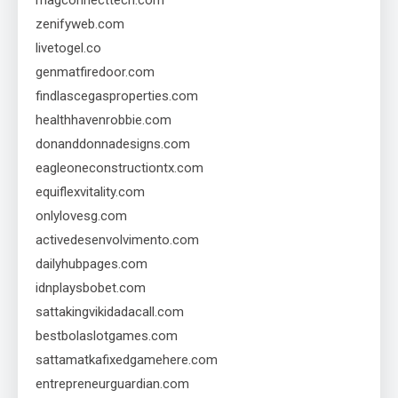
magconnecttech.com
zenifyweb.com
livetogel.co
genmatfiredoor.com
findlascegasproperties.com
healthhavenrobbie.com
donanddonnadesigns.com
eagleoneconstructiontx.com
equiflexvitality.com
onlylovesg.com
activedesenvolvimento.com
dailyhubpages.com
idnplaysbobet.com
sattakingvikidadacall.com
bestbolaslotgames.com
sattamatkafixedgamehere.com
entrepreneurguardian.com