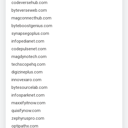
codeversehub.com
byteverseweb.com
magconnecthub.com
byteboostgenius.com
synapsegoplus.com
infopedianet.com
codepulsenet.com
magdynotech.com
techscopehq.com
digizineplus.com
innovexaro.com
bytesourcelab.com
infosparknet.com
maxxifyitnow.com
quixifynow.com
zephyruspro.com
optipathx.com