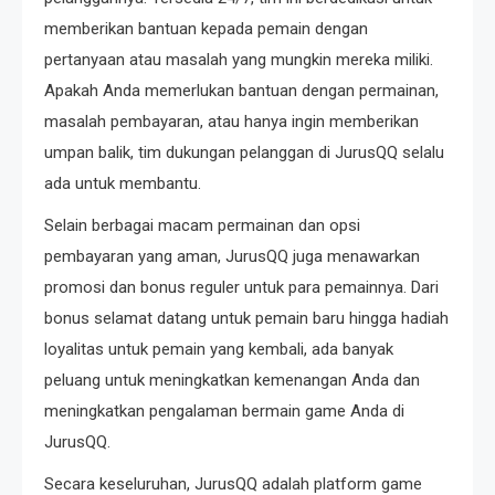
memberikan bantuan kepada pemain dengan
pertanyaan atau masalah yang mungkin mereka miliki.
Apakah Anda memerlukan bantuan dengan permainan,
masalah pembayaran, atau hanya ingin memberikan
umpan balik, tim dukungan pelanggan di JurusQQ selalu
ada untuk membantu.
Selain berbagai macam permainan dan opsi
pembayaran yang aman, JurusQQ juga menawarkan
promosi dan bonus reguler untuk para pemainnya. Dari
bonus selamat datang untuk pemain baru hingga hadiah
loyalitas untuk pemain yang kembali, ada banyak
peluang untuk meningkatkan kemenangan Anda dan
meningkatkan pengalaman bermain game Anda di
JurusQQ.
Secara keseluruhan, JurusQQ adalah platform game