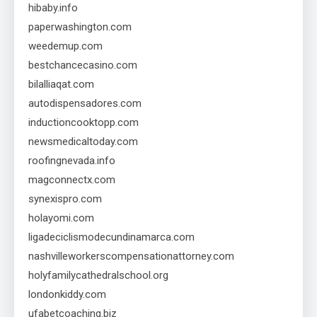
hibaby.info
paperwashington.com
weedemup.com
bestchancecasino.com
bilalliaqat.com
autodispensadores.com
inductioncooktopp.com
newsmedicaltoday.com
roofingnevada.info
magconnectx.com
synexispro.com
holayomi.com
ligadeciclismodecundinamarca.com
nashvilleworkerscompensationattorney.com
holyfamilycathedralschool.org
londonkiddy.com
ufabetcoaching.biz