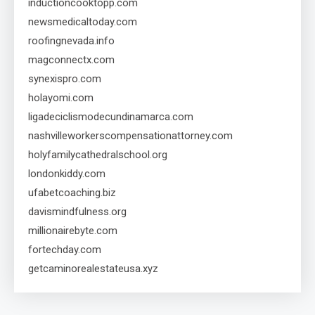
inductioncooktopp.com
newsmedicaltoday.com
roofingnevada.info
magconnectx.com
synexispro.com
holayomi.com
ligadeciclismodecundinamarca.com
nashvilleworkerscompensationattorney.com
holyfamilycathedralschool.org
londonkiddy.com
ufabetcoaching.biz
davismindfulness.org
millionairebyte.com
fortechday.com
getcaminorealestateusa.xyz