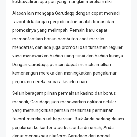
kekhawatiran apa pun yang mungkin mereka miliki.
Alasan lain mengapa Garudaqq dengan cepat menjadi
favorit di kalangan penjudi online adalah bonus dan
promosinya yang melimpah. Pemain baru dapat
memanfaatkan bonus sambutan saat mereka
mendaftar, dan ada juga promosi dan turnamen reguler
yang menawarkan hadiah uang tunai dan hadiah lainnya.
Dengan Garudaqq, pemain dapat memaksimalkan
kemenangan mereka dan meningkatkan pengalaman
perjudian mereka secara keseluruhan.
Selain beragam pilihan permainan kasino dan bonus
menarik, Garudaqq juga menawarkan aplikasi seluler
yang memungkinkan pemain menikmati permainan
favorit mereka saat bepergian. Baik Anda sedang dalam
perjalanan ke kantor atau bersantai di rumah, Anda
dapat mengakses platform Garudaqq dari ponsel