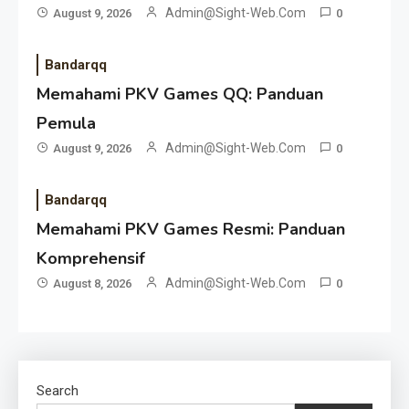
Admin@sight-Web.com
August 9, 2026
0
Bandarqq
Memahami PKV Games QQ: Panduan
Pemula
Admin@sight-Web.com
August 9, 2026
0
Bandarqq
Memahami PKV Games Resmi: Panduan
Komprehensif
Admin@sight-Web.com
August 8, 2026
0
Search