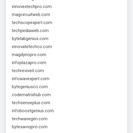
innovextechpro.com
magcircuitweb.com
techscopexpert.com
techpediaweb.com
bytelabgenius.com
innovatetechco.com
magdynopro.com
infoplazapro.com
techreviveit.com
infowavexpert.com
bytegeniusco.com
codematrixhub.com
techsenseplus.com
infoboostgenius.com
techwavegen.com
bytesavvypro.com