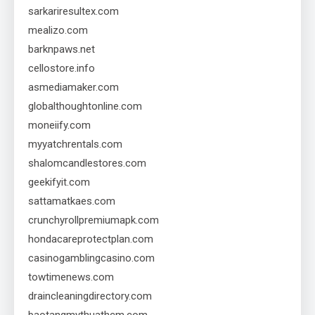
sarkariresultex.com
mealizo.com
barknpaws.net
cellostore.info
asmediamaker.com
globalthoughtonline.com
moneiify.com
myyatchrentals.com
shalomcandlestores.com
geekifyit.com
sattamatkaes.com
crunchyrollpremiumapk.com
hondacareprotectplan.com
casinogamblingcasino.com
towtimenews.com
draincleaningdirectory.com