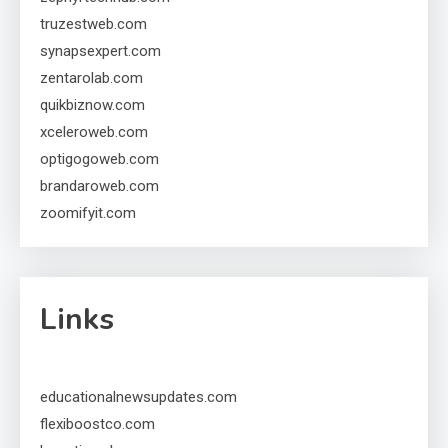
truzestweb.com
synapsexpert.com
zentarolab.com
quikbiznow.com
xceleroweb.com
optigogoweb.com
brandaroweb.com
zoomifyit.com
Links
educationalnewsupdates.com
flexiboostco.com