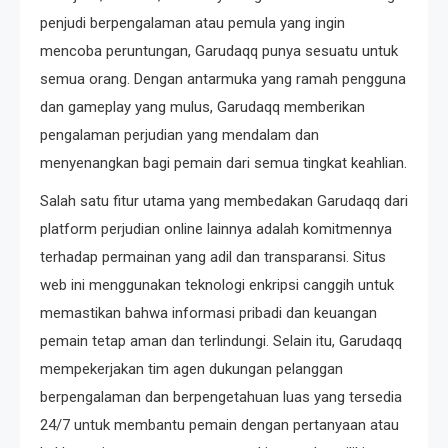
penjudi berpengalaman atau pemula yang ingin
mencoba peruntungan, Garudaqq punya sesuatu untuk
semua orang. Dengan antarmuka yang ramah pengguna
dan gameplay yang mulus, Garudaqq memberikan
pengalaman perjudian yang mendalam dan
menyenangkan bagi pemain dari semua tingkat keahlian.
Salah satu fitur utama yang membedakan Garudaqq dari
platform perjudian online lainnya adalah komitmennya
terhadap permainan yang adil dan transparansi. Situs
web ini menggunakan teknologi enkripsi canggih untuk
memastikan bahwa informasi pribadi dan keuangan
pemain tetap aman dan terlindungi. Selain itu, Garudaqq
mempekerjakan tim agen dukungan pelanggan
berpengalaman dan berpengetahuan luas yang tersedia
24/7 untuk membantu pemain dengan pertanyaan atau