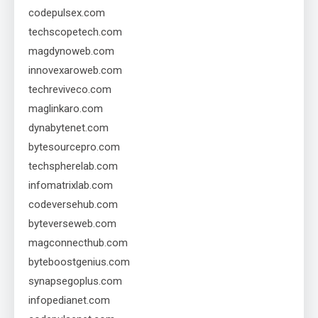
codepulsex.com
techscopetech.com
magdynoweb.com
innovexaroweb.com
techreviveco.com
maglinkaro.com
dynabytenet.com
bytesourcepro.com
techspherelab.com
infomatrixlab.com
codeversehub.com
byteverseweb.com
magconnecthub.com
byteboostgenius.com
synapsegoplus.com
infopedianet.com