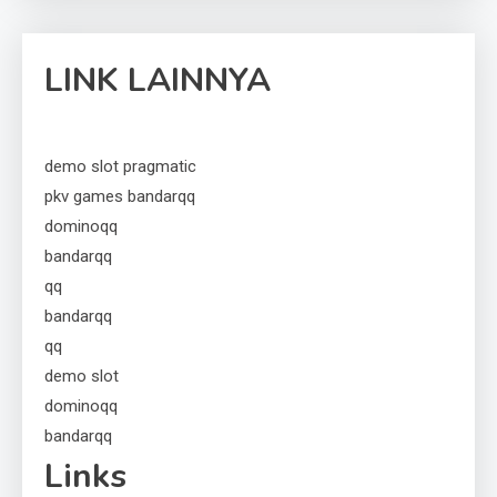
LINK LAINNYA
demo slot pragmatic
pkv games bandarqq
dominoqq
bandarqq
qq
bandarqq
qq
demo slot
dominoqq
bandarqq
Links