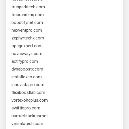
trusparktech.com
trubrandzhq.com
boostifynet.com
nexventpro.com
zephyrtechx.com
optigoxpert.com
novuswayz.com
actifypro.com
dynaboostx.com
instaflexco.com
innovistapro.com
flexiboostlab.com
vortexohqplus.com
swiftiopro.com
hamilelikbelirtisi.net
versalotech.com