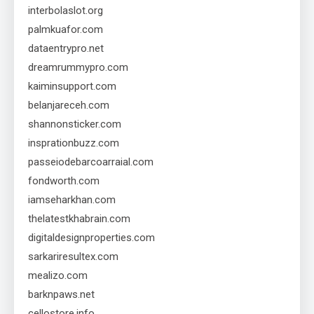
interbolaslot.org
palmkuafor.com
dataentrypro.net
dreamrummypro.com
kaiminsupport.com
belanjareceh.com
shannonsticker.com
insprationbuzz.com
passeiodebarcoarraial.com
fondworth.com
iamseharkhan.com
thelatestkhabrain.com
digitaldesignproperties.com
sarkariresultex.com
mealizo.com
barknpaws.net
cellostore.info