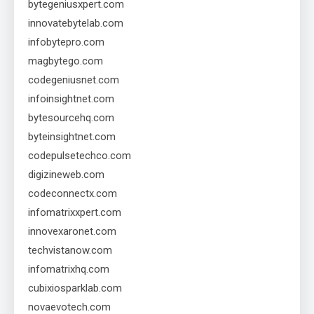
bytegeniusxpert.com
innovatebytelab.com
infobytepro.com
magbytego.com
codegeniusnet.com
infoinsightnet.com
bytesourcehq.com
byteinsightnet.com
codepulsetechco.com
digizineweb.com
codeconnectx.com
infomatrixxpert.com
innovexaronet.com
techvistanow.com
infomatrixhq.com
cubixiosparklab.com
novaevotech.com