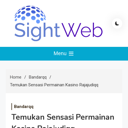
Skip
to
content
Slot Online Gacor di
Mainkan slot online gacor di situs judi terbaik yang
menawarkan slot demo untuk berlatih. Tingkatkan peluang
Menu
Situs Judi Terbaik
menang Anda dengan mencoba berbagai permainan terlebih
dahulu.
dengan Slot Demo
Home
Bandarqq
Temukan Sensasi Permainan Kasino Rajajudiqq
Bandarqq
Temukan Sensasi Permainan