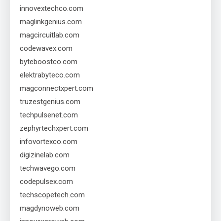
innovextechco.com
maglinkgenius.com
magcircuitlab.com
codewavex.com
byteboostco.com
elektrabyteco.com
magconnectxpert.com
truzestgenius.com
techpulsenet.com
zephyrtechxpert.com
infovortexco.com
digizinelab.com
techwavego.com
codepulsex.com
techscopetech.com
magdynoweb.com