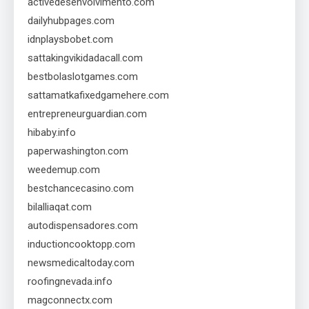
activedesenvolvimento.com
dailyhubpages.com
idnplaysbobet.com
sattakingvikidadacall.com
bestbolaslotgames.com
sattamatkafixedgamehere.com
entrepreneurguardian.com
hibaby.info
paperwashington.com
weedemup.com
bestchancecasino.com
bilalliaqat.com
autodispensadores.com
inductioncooktopp.com
newsmedicaltoday.com
roofingnevada.info
magconnectx.com