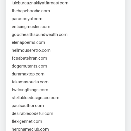
luleburgaznakliyatfirmasi.com
thebapehoodie.com
parasosyal.com
enticingmuslim.com
goodhealthsoundwealth.com
elenapoems.com
hellmouseretro.com
fcsabatehran.com
dogemutants.com
duramaxtop.com
takamasoudia.com
twdoingthings.com
stellabluedesignsco.com
paulsauthor.com
desirablecodeful.com
flexigennet.com
heronameclub.com