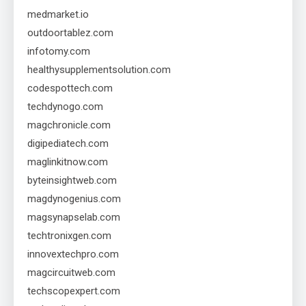
medmarket.io
outdoortablez.com
infotomy.com
healthysupplementsolution.com
codespottech.com
techdynogo.com
magchronicle.com
digipediatech.com
maglinkitnow.com
byteinsightweb.com
magdynogenius.com
magsynapselab.com
techtronixgen.com
innovextechpro.com
magcircuitweb.com
techscopexpert.com