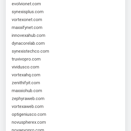
evolvionet.com
synexisplus.com
vortexonet.com
maxxifynet.com
innovexahub.com
dynacorelab.com
synexistechco.com
truvivopro.com
vividusco.com
vortexahq.com
zenithifyit.com
maxxiohub.com
zephyraweb.com
vortexaweb.com
optigeniusco.com
novuspherex.com
novaevopro.com