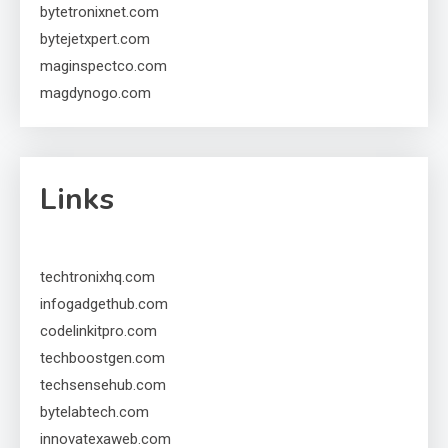
bytetronixnet.com
bytejetxpert.com
maginspectco.com
magdynogo.com
Links
techtronixhq.com
infogadgethub.com
codelinkitpro.com
techboostgen.com
techsensehub.com
bytelabtech.com
innovatexaweb.com