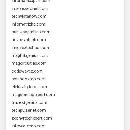
infomatrixxpert.com
innovexaronet.com
techvistanow.com
infomatrixhq.com
cubixiosparklab.com
novaevotech.com
innovextechco.com
maglinkgenius.com
magcircuitlab.com
codewavex.com
byteboostco.com
elektrabyteco.com
magconnectxpert.com
truzestgenius.com
techpulsenet.com
zephyrtechxpert.com
infovortexco.com