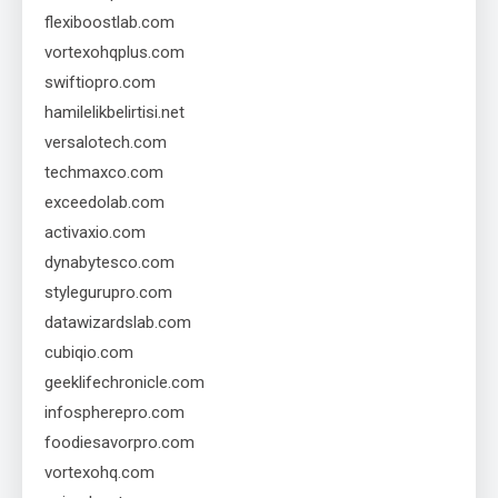
flexiboostlab.com
vortexohqplus.com
swiftiopro.com
hamilelikbelirtisi.net
versalotech.com
techmaxco.com
exceedolab.com
activaxio.com
dynabytesco.com
stylegurupro.com
datawizardslab.com
cubiqio.com
geeklifechronicle.com
infospherepro.com
foodiesavorpro.com
vortexohq.com