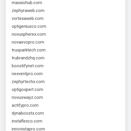
maxxiohub.com
zephyraweb.com
vortexaweb.com
optigeniusco.com
novuspherex.com
novaevopro.com
trusparktech.com
trubrandzhq.com
boostifynet.com
nexventpro.com
zephyrtechx.com
optigoxpert.com
novuswayz.com
actifypro.com
dynaboostx.com
instaflexco.com
innovistapro.com