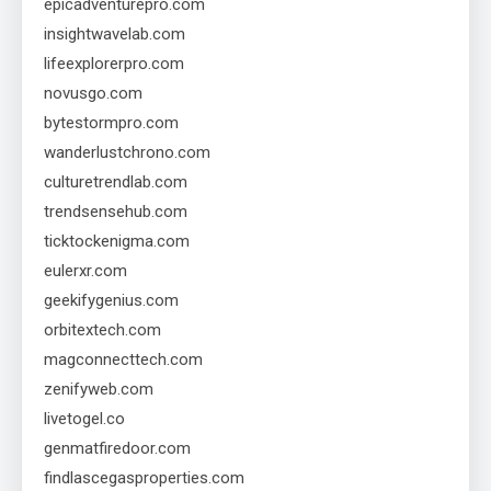
epicadventurepro.com
insightwavelab.com
lifeexplorerpro.com
novusgo.com
bytestormpro.com
wanderlustchrono.com
culturetrendlab.com
trendsensehub.com
ticktockenigma.com
eulerxr.com
geekifygenius.com
orbitextech.com
magconnecttech.com
zenifyweb.com
livetogel.co
genmatfiredoor.com
findlascegasproperties.com