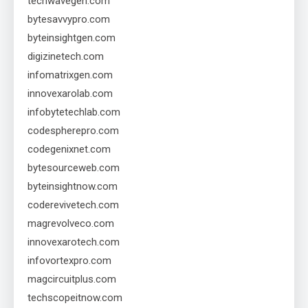
techwavegen.com
bytesavvypro.com
byteinsightgen.com
digizinetech.com
infomatrixgen.com
innovexarolab.com
infobytetechlab.com
codespherepro.com
codegenixnet.com
bytesourceweb.com
byteinsightnow.com
coderevivetech.com
magrevolveco.com
innovexarotech.com
infovortexpro.com
magcircuitplus.com
techscopeitnow.com