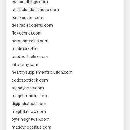
twdoingthings.com
stellabluedesignsco.com
paulsauthor.com
desirablecodeful.com
flexigennet.com
heronameclub.com
medmarket.io
outdoortablez.com
infotomy.com
healthysupplementsolution.com
codespottech.com
techdynogo.com
magchronicle.com
digipediatech.com
maglinkitnow.com
byteinsightweb.com
magdynogenius.com