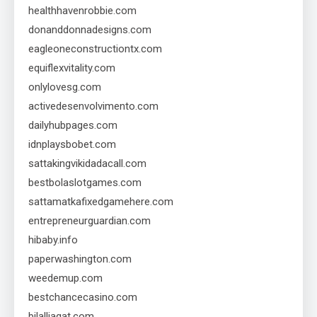
healthhavenrobbie.com
donanddonnadesigns.com
eagleoneconstructiontx.com
equiflexvitality.com
onlylovesg.com
activedesenvolvimento.com
dailyhubpages.com
idnplaysbobet.com
sattakingvikidadacall.com
bestbolaslotgames.com
sattamatkafixedgamehere.com
entrepreneurguardian.com
hibaby.info
paperwashington.com
weedemup.com
bestchancecasino.com
bilalliaqat.com