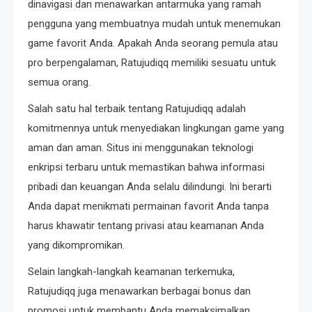
dinavigasi dan menawarkan antarmuka yang ramah
pengguna yang membuatnya mudah untuk menemukan
game favorit Anda. Apakah Anda seorang pemula atau
pro berpengalaman, Ratujudiqq memiliki sesuatu untuk
semua orang.
Salah satu hal terbaik tentang Ratujudiqq adalah
komitmennya untuk menyediakan lingkungan game yang
aman dan aman. Situs ini menggunakan teknologi
enkripsi terbaru untuk memastikan bahwa informasi
pribadi dan keuangan Anda selalu dilindungi. Ini berarti
Anda dapat menikmati permainan favorit Anda tanpa
harus khawatir tentang privasi atau keamanan Anda
yang dikompromikan.
Selain langkah-langkah keamanan terkemuka,
Ratujudiqq juga menawarkan berbagai bonus dan
promosi untuk membantu Anda memaksimalkan