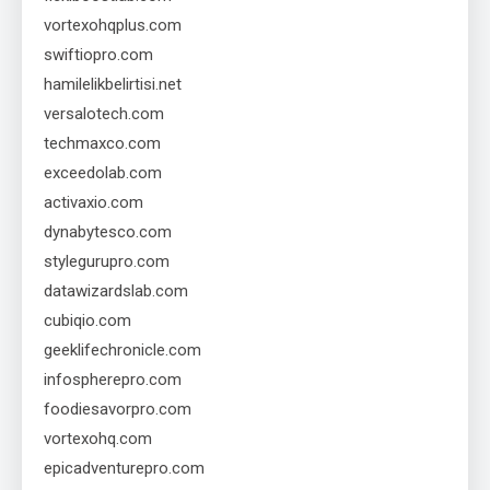
vortexohqplus.com
swiftiopro.com
hamilelikbelirtisi.net
versalotech.com
techmaxco.com
exceedolab.com
activaxio.com
dynabytesco.com
stylegurupro.com
datawizardslab.com
cubiqio.com
geeklifechronicle.com
infospherepro.com
foodiesavorpro.com
vortexohq.com
epicadventurepro.com