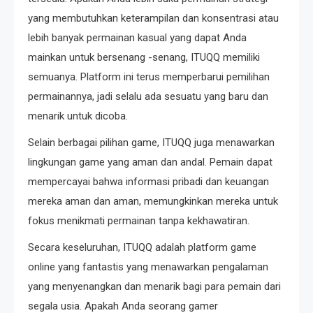
yang membutuhkan keterampilan dan konsentrasi atau
lebih banyak permainan kasual yang dapat Anda
mainkan untuk bersenang -senang, ITUQQ memiliki
semuanya. Platform ini terus memperbarui pemilihan
permainannya, jadi selalu ada sesuatu yang baru dan
menarik untuk dicoba.
Selain berbagai pilihan game, ITUQQ juga menawarkan
lingkungan game yang aman dan andal. Pemain dapat
mempercayai bahwa informasi pribadi dan keuangan
mereka aman dan aman, memungkinkan mereka untuk
fokus menikmati permainan tanpa kekhawatiran.
Secara keseluruhan, ITUQQ adalah platform game
online yang fantastis yang menawarkan pengalaman
yang menyenangkan dan menarik bagi para pemain dari
segala usia. Apakah Anda seorang gamer