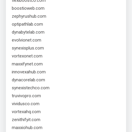
flexiboostco.com
boostioweb.com
zephyrushub.com
optipathlab.com
dynabytelab.com
evolvionet.com
synexisplus.com
vortexonet.com
maxxifynet.com
innovexahub.com
dynacorelab.com
synexistechco.com
truvivopro.com
vividusco.com
vortexahq.com
zenithifyit.com
maxxiohub.com