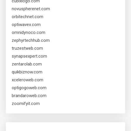
cubixiogo.com
novuspherenet.com
orbitechnet.com
optiwavex.com
omnidynoco.com
zephyrtechhub.com
truzestweb.com
synapsexpert.com
zentarolab.com
quikbiznow.com
xceleroweb.com
optigogoweb.com
brandaroweb.com
zoomifyit.com