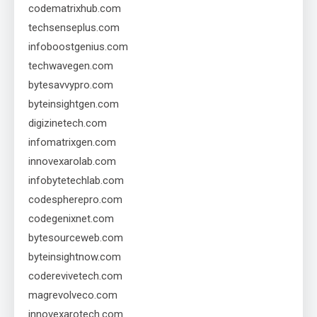
codematrixhub.com
techsenseplus.com
infoboostgenius.com
techwavegen.com
bytesavvypro.com
byteinsightgen.com
digizinetech.com
infomatrixgen.com
innovexarolab.com
infobytetechlab.com
codespherepro.com
codegenixnet.com
bytesourceweb.com
byteinsightnow.com
coderevivetech.com
magrevolveco.com
innovexarotech.com