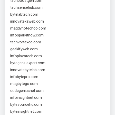
techboostgen.com
techsensehub.com
bytelabtech.com
innovatexaweb.com
magdynotechco.com
infosparkitnow.com
techvortexco.com
geekifyweb.com
infoplazatech.com
bytegeniusxpert.com
innovatebytelab.com
infobytepro.com
magbytego.com
codegeniusnet.com
infoinsightnet.com
bytesourcehq.com
byteinsightnet.com