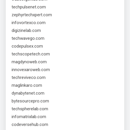
techpulsenet.com
zephyrtechxpert.com
infovortexco.com
digizinelab.com
techwavego.com
codepulsex.com
techscopetech.com
magdynoweb.com
innovexaroweb.com
techreviveco.com
maglinkaro.com
dynabytenet.com
bytesourcepro.com
techspherelab.com
infomatrixlab.com
codeversehub.com