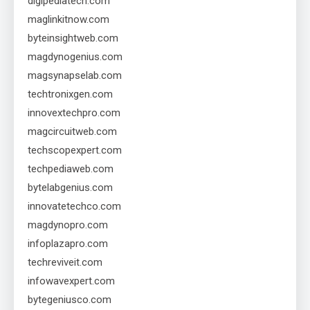
digipediatech.com
maglinkitnow.com
byteinsightweb.com
magdynogenius.com
magsynapselab.com
techtronixgen.com
innovextechpro.com
magcircuitweb.com
techscopexpert.com
techpediaweb.com
bytelabgenius.com
innovatetechco.com
magdynopro.com
infoplazapro.com
techreviveit.com
infowavexpert.com
bytegeniusco.com