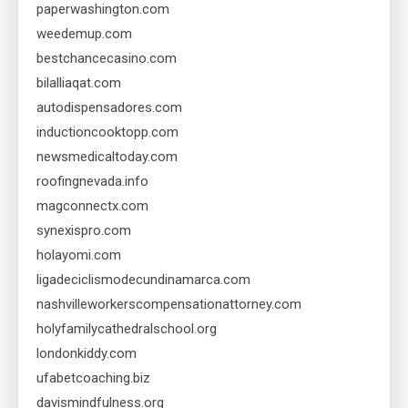
paperwashington.com
weedemup.com
bestchancecasino.com
bilalliaqat.com
autodispensadores.com
inductioncooktopp.com
newsmedicaltoday.com
roofingnevada.info
magconnectx.com
synexispro.com
holayomi.com
ligadeciclismodecundinamarca.com
nashvilleworkerscompensationattorney.com
holyfamilycathedralschool.org
londonkiddy.com
ufabetcoaching.biz
davismindfulness.org