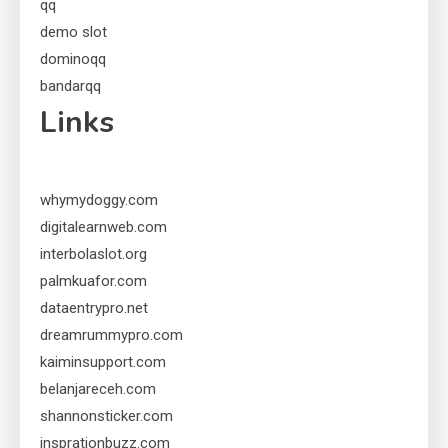
qq
demo slot
dominoqq
bandarqq
Links
whymydoggy.com
digitalearnweb.com
interbolaslot.org
palmkuafor.com
dataentrypro.net
dreamrummypro.com
kaiminsupport.com
belanjareceh.com
shannonsticker.com
insprationbuzz.com