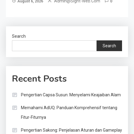
Admin@sight-Web.com
August 6, 2026
0
Search
Search
Recent Posts
Pengertian Capsa Susun: Menyelami Keajaiban Alam
Memahami AdUQ: Panduan Komprehensif tentang
Fitur-Fiturnya
Pengertian Sakong: Penjelasan Aturan dan Gameplay