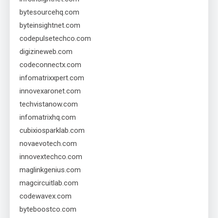
bytesourcehq.com
byteinsightnet.com
codepulsetechco.com
digizineweb.com
codeconnectx.com
infomatrixxpert.com
innovexaronet.com
techvistanow.com
infomatrixhq.com
cubixiosparklab.com
novaevotech.com
innovextechco.com
maglinkgenius.com
magcircuitlab.com
codewavex.com
byteboostco.com