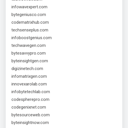
infowavexpert.com
bytegeniusco.com
codematrixhub.com
techsenseplus.com
infoboostgenius.com
techwavegen.com
bytesavvypro.com
byteinsightgen.com
digizinetech.com
infomatrixgen.com
innovexarolab.com
infobytetechlab.com
codespherepro.com
codegenixnet.com
bytesourceweb.com
byteinsightnow.com