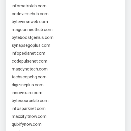
infomatrixlab.com
codeversehub.com
byteverseweb.com
magconnecthub.com
byteboostgenius.com
synapsegoplus.com
infopedianet.com
codepulsenet.com
magdynotech.com
techscopehq.com
digizineplus.com
innovexaro.com
bytesourcelab.com
infosparknet.com
maxxifyitnow.com
quixifynow.com