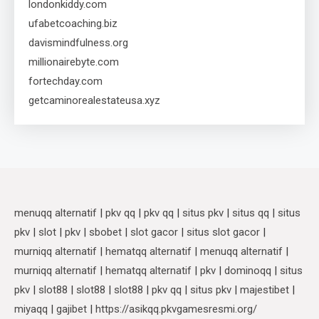
londonkiddy.com
ufabetcoaching.biz
davismindfulness.org
millionairebyte.com
fortechday.com
getcaminorealestateusa.xyz
menuqq alternatif
|
pkv qq
|
pkv qq
|
situs pkv
|
situs qq
|
situs
pkv
|
slot
|
pkv
|
sbobet
|
slot gacor
|
situs slot gacor
|
murniqq alternatif
|
hematqq alternatif
|
menuqq alternatif
|
murniqq alternatif
|
hematqq alternatif
|
pkv
|
dominoqq
|
situs
pkv
|
slot88
|
slot88
|
slot88
|
pkv qq
|
situs pkv
|
majestibet
|
miyaqq
|
gajibet
|
https://asikqq.pkvgamesresmi.org/