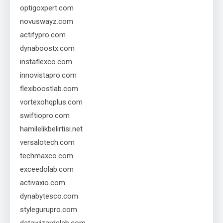
optigoxpert.com
novuswayz.com
actifypro.com
dynaboostx.com
instaflexco.com
innovistapro.com
flexiboostlab.com
vortexohqplus.com
swiftiopro.com
hamilelikbelirtisi.net
versalotech.com
techmaxco.com
exceedolab.com
activaxio.com
dynabytesco.com
stylegurupro.com