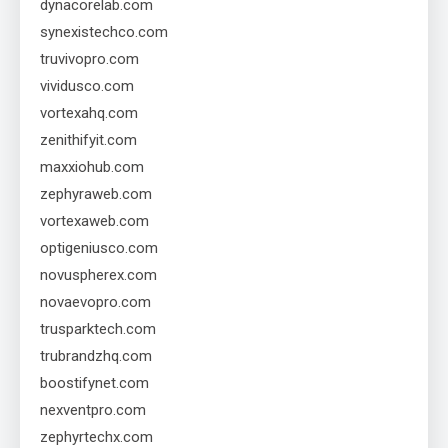
dynacorelab.com
synexistechco.com
truvivopro.com
vividusco.com
vortexahq.com
zenithifyit.com
maxxiohub.com
zephyraweb.com
vortexaweb.com
optigeniusco.com
novuspherex.com
novaevopro.com
trusparktech.com
trubrandzhq.com
boostifynet.com
nexventpro.com
zephyrtechx.com