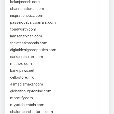
belanjareceh.com
shannonsticker.com
insprationbuzz.com
passeiodebarcoarraial.com
fondworth.com
iamseharkhan.com
thelatestkhabrain.com
digitaldesignproperties.com
sarkariresultex.com
mealizo.com
barknpaws.net
cellostore.info
asmediamaker.com
globalthoughtonline.com
moneiify.com
myyatchrentals.com
shalomcandlestores.com