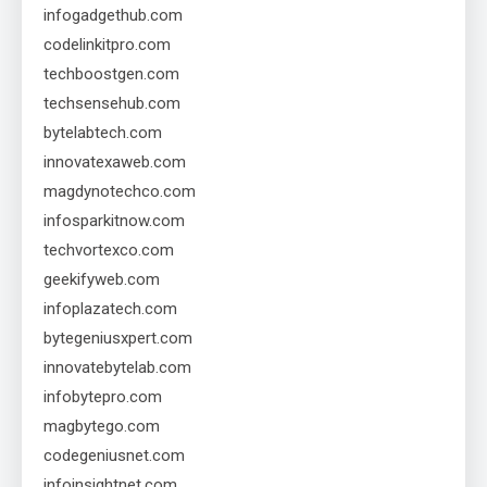
infogadgethub.com
codelinkitpro.com
techboostgen.com
techsensehub.com
bytelabtech.com
innovatexaweb.com
magdynotechco.com
infosparkitnow.com
techvortexco.com
geekifyweb.com
infoplazatech.com
bytegeniusxpert.com
innovatebytelab.com
infobytepro.com
magbytego.com
codegeniusnet.com
infoinsightnet.com