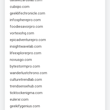
datawizardslab.com
cubiqio.com
geeklifechronicle.com
infospherepro.com
foodiesavorpro.com
vortexohq.com
epicadventurepro.com
insightwavelab.com
lifeexplorerpro.com
novusgo.com
bytestormpro.com
wanderlustchrono.com
culturetrendlab.com
trendsensehub.com
ticktockenigma.com
eulerxr.com
geekifygenius.com