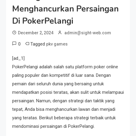
Menghancurkan Persaingan
Di PokerPelangi
December 2, 2024
admin@sight-web.com
0
Tagged
pkv games
[ad_1]
PokerPelangi adalah salah satu platform poker online
paling populer dan kompetitif di luar sana. Dengan
pemain dari seluruh dunia yang bersaing untuk
mendapatkan posisi teratas, akan sulit untuk melampaui
persaingan. Namun, dengan strategi dan taktik yang
tepat, Anda bisa menghancurkan lawan dan menjadi
yang teratas. Berikut beberapa strategi terbaik untuk
mendominasi persaingan di PokerPelangi.