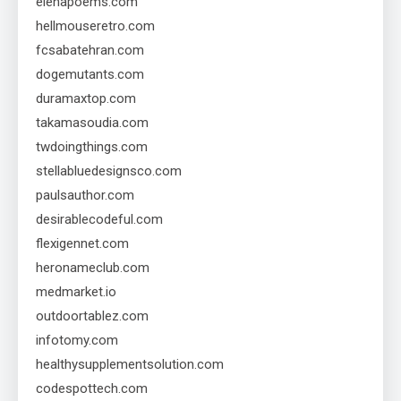
elenapoems.com
hellmouseretro.com
fcsabatehran.com
dogemutants.com
duramaxtop.com
takamasoudia.com
twdoingthings.com
stellabluedesignsco.com
paulsauthor.com
desirablecodeful.com
flexigennet.com
heronameclub.com
medmarket.io
outdoortablez.com
infotomy.com
healthysupplementsolution.com
codespottech.com