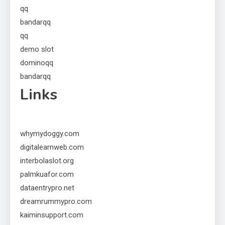
qq
bandarqq
qq
demo slot
dominoqq
bandarqq
Links
whymydoggy.com
digitalearnweb.com
interbolaslot.org
palmkuafor.com
dataentrypro.net
dreamrummypro.com
kaiminsupport.com