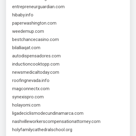
entrepreneurguardian.com
hibaby.info
paperwashington.com
weedemup.com
bestchancecasino.com
bilalliaqat.com
autodispensadores.com
inductioncooktopp.com
newsmedicaltoday.com
roofingnevada.info
magconnectx.com
synexispro.com
holayomi.com
ligadeciclismodecundinamarca.com
nashvilleworkerscompensationattorney.com
holyfamilycathedralschool.org