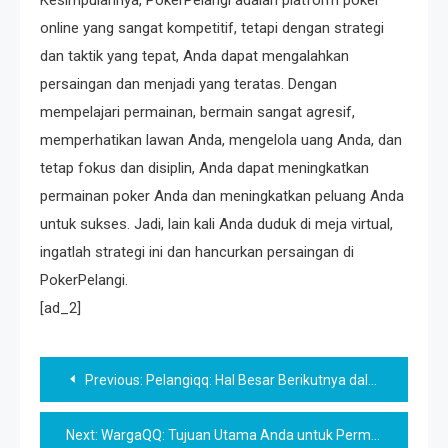
Kesimpulannya, PokerPelangi adalah platform poker
online yang sangat kompetitif, tetapi dengan strategi
dan taktik yang tepat, Anda dapat mengalahkan
persaingan dan menjadi yang teratas. Dengan
mempelajari permainan, bermain sangat agresif,
memperhatikan lawan Anda, mengelola uang Anda, dan
tetap fokus dan disiplin, Anda dapat meningkatkan
permainan poker Anda dan meningkatkan peluang Anda
untuk sukses. Jadi, lain kali Anda duduk di meja virtual,
ingatlah strategi ini dan hancurkan persaingan di
PokerPelangi.
[ad_2]
Post
Previous:
Pelangiqq: Hal Besar Berikutnya dalam Game Online – Inilah Alasannya
navigation
Next:
WargaQQ: Tujuan Utama Anda untuk Permainan Poker yang Mendebarkan