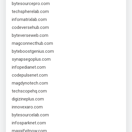
bytesourcepro.com
techspherelab.com
infomatrixlab.com
codeversehub.com
byteverseweb.com
magconnecthub.com
byteboostgenius.com
synapsegoplus.com
infopedianet.com
codepulsenet.com
magdynotech.com
techscopehq.com
digizineplus.com
innovexaro.com
bytesourcelab.com
infosparknet.com
maxxifyitnow.com