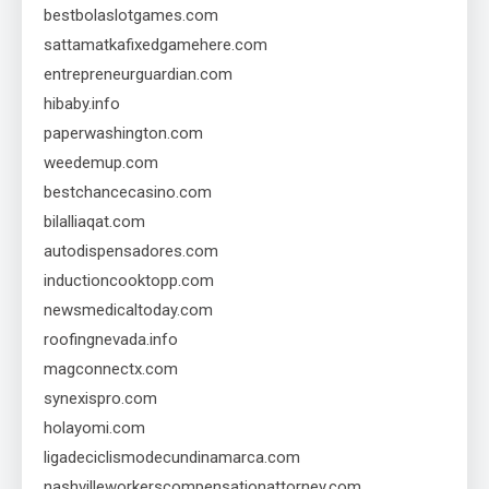
bestbolaslotgames.com
sattamatkafixedgamehere.com
entrepreneurguardian.com
hibaby.info
paperwashington.com
weedemup.com
bestchancecasino.com
bilalliaqat.com
autodispensadores.com
inductioncooktopp.com
newsmedicaltoday.com
roofingnevada.info
magconnectx.com
synexispro.com
holayomi.com
ligadeciclismodecundinamarca.com
nashvilleworkerscompensationattorney.com