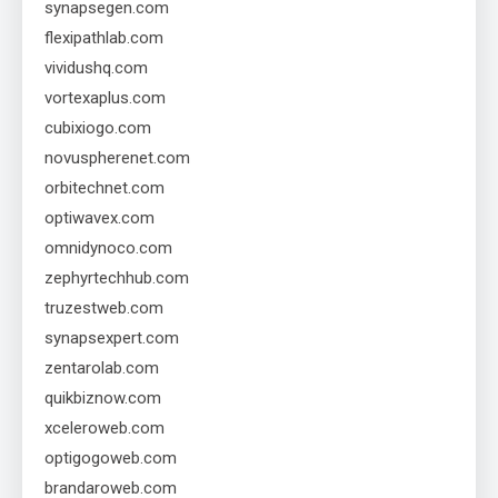
synapsegen.com
flexipathlab.com
vividushq.com
vortexaplus.com
cubixiogo.com
novuspherenet.com
orbitechnet.com
optiwavex.com
omnidynoco.com
zephyrtechhub.com
truzestweb.com
synapsexpert.com
zentarolab.com
quikbiznow.com
xceleroweb.com
optigogoweb.com
brandaroweb.com