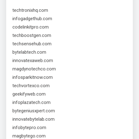
techtronixhq.com
infogadgethub.com
codelinkitpro.com
techboostgen.com
techsensehub.com
bytelabtech.com
innovatexaweb.com
magdynotechco.com
infosparkitnow.com
techvortexco.com
geekifyweb.com
infoplazatech.com
bytegeniusxpert.com
innovatebytelab.com
infobytepro.com
magbytego.com