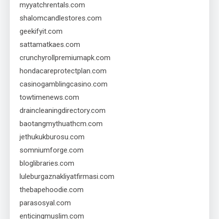
myyatchrentals.com
shalomcandlestores.com
geekifyit.com
sattamatkaes.com
crunchyrollpremiumapk.com
hondacareprotectplan.com
casinogamblingcasino.com
towtimenews.com
draincleaningdirectory.com
baotangmythuathcm.com
jethukukburosu.com
somniumforge.com
bloglibraries.com
luleburgaznakliyatfirmasi.com
thebapehoodie.com
parasosyal.com
enticingmuslim.com