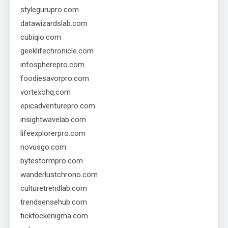
stylegurupro.com
datawizardslab.com
cubiqio.com
geeklifechronicle.com
infospherepro.com
foodiesavorpro.com
vortexohq.com
epicadventurepro.com
insightwavelab.com
lifeexplorerpro.com
novusgo.com
bytestormpro.com
wanderlustchrono.com
culturetrendlab.com
trendsensehub.com
ticktockenigma.com