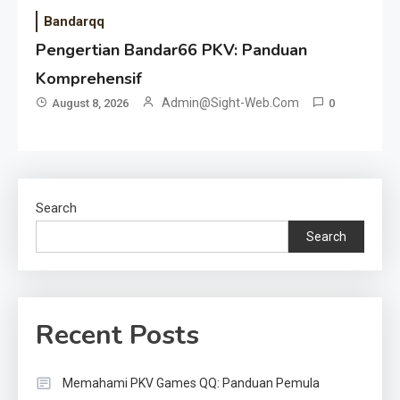
Bandarqq
Pengertian Bandar66 PKV: Panduan
Komprehensif
Admin@sight-Web.com
August 8, 2026
0
Search
Search
Recent Posts
Memahami PKV Games QQ: Panduan Pemula