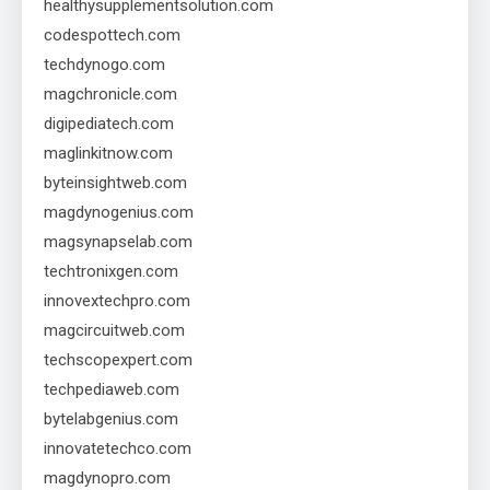
healthysupplementsolution.com
codespottech.com
techdynogo.com
magchronicle.com
digipediatech.com
maglinkitnow.com
byteinsightweb.com
magdynogenius.com
magsynapselab.com
techtronixgen.com
innovextechpro.com
magcircuitweb.com
techscopexpert.com
techpediaweb.com
bytelabgenius.com
innovatetechco.com
magdynopro.com