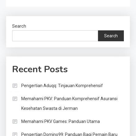
Search
Search
Recent Posts
Pengertian Aduqq: Tinjauan Komprehensif
Memahami PKV: Panduan Komprehensif Asuransi
Kesehatan Swasta di Jerman
Memahami PKV Games: Panduan Utama
Pengertian Domino99: Panduan Bagi Pemain Baru