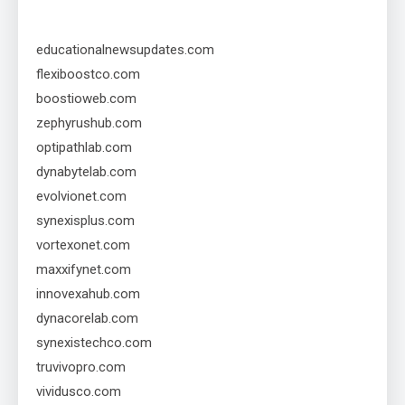
educationalnewsupdates.com
flexiboostco.com
boostioweb.com
zephyrushub.com
optipathlab.com
dynabytelab.com
evolvionet.com
synexisplus.com
vortexonet.com
maxxifynet.com
innovexahub.com
dynacorelab.com
synexistechco.com
truvivopro.com
vividusco.com