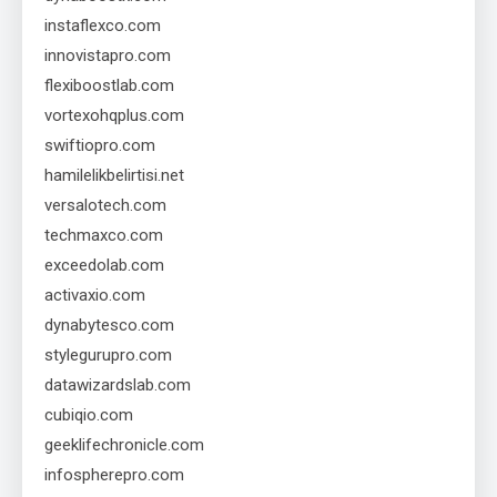
instaflexco.com
innovistapro.com
flexiboostlab.com
vortexohqplus.com
swiftiopro.com
hamilelikbelirtisi.net
versalotech.com
techmaxco.com
exceedolab.com
activaxio.com
dynabytesco.com
stylegurupro.com
datawizardslab.com
cubiqio.com
geeklifechronicle.com
infospherepro.com