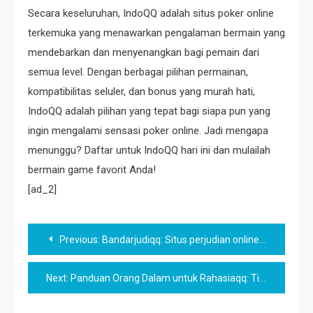
Secara keseluruhan, IndoQQ adalah situs poker online
terkemuka yang menawarkan pengalaman bermain yang
mendebarkan dan menyenangkan bagi pemain dari
semua level. Dengan berbagai pilihan permainan,
kompatibilitas seluler, dan bonus yang murah hati,
IndoQQ adalah pilihan yang tepat bagi siapa pun yang
ingin mengalami sensasi poker online. Jadi mengapa
menunggu? Daftar untuk IndoQQ hari ini dan mulailah
bermain game favorit Anda!
[ad_2]
Post
Previous:
Bandarjudiqq: Situs perjudian online terbaik yang perlu Anda coba
navigation
Next:
Panduan Orang Dalam untuk Rahasiaqq: Tips dan Trik untuk Memaksimalkan Pengalaman Permainan Anda