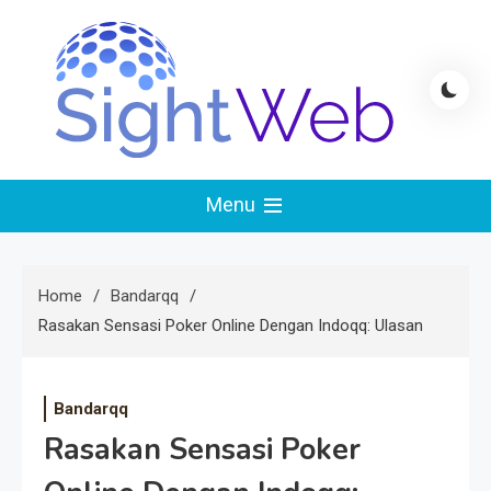
Skip
to
content
Slot Online Gacor di
Mainkan slot online gacor di situs judi terbaik yang
menawarkan slot demo untuk berlatih. Tingkatkan peluang
Menu
Situs Judi Terbaik
menang Anda dengan mencoba berbagai permainan terlebih
dahulu.
dengan Slot Demo
Home
Bandarqq
Rasakan Sensasi Poker Online Dengan Indoqq: Ulasan
Bandarqq
Rasakan Sensasi Poker