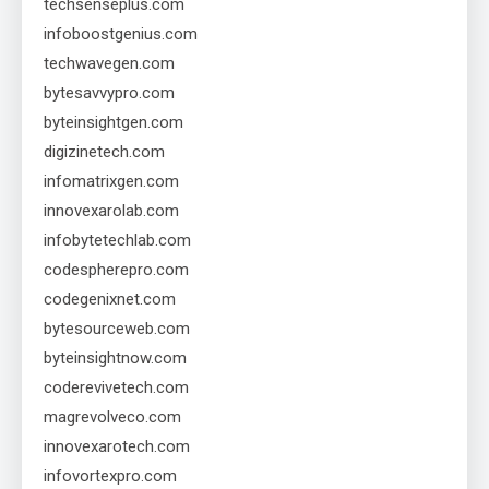
techsenseplus.com
infoboostgenius.com
techwavegen.com
bytesavvypro.com
byteinsightgen.com
digizinetech.com
infomatrixgen.com
innovexarolab.com
infobytetechlab.com
codespherepro.com
codegenixnet.com
bytesourceweb.com
byteinsightnow.com
coderevivetech.com
magrevolveco.com
innovexarotech.com
infovortexpro.com