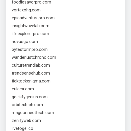
foodiesavorpro.com
vortexohq.com
epicadventurepro.com
insightwavelab.com
lifeexplorerpro.com
novusgo.com
bytestormpro.com
wanderlustchrono.com
culturetrendlab.com
trendsensehub.com
ticktockenigma.com
eulerxr.com
geekifygenius.com
orbitextech.com
magconnecttech.com
zenifyweb.com
livetogel.co