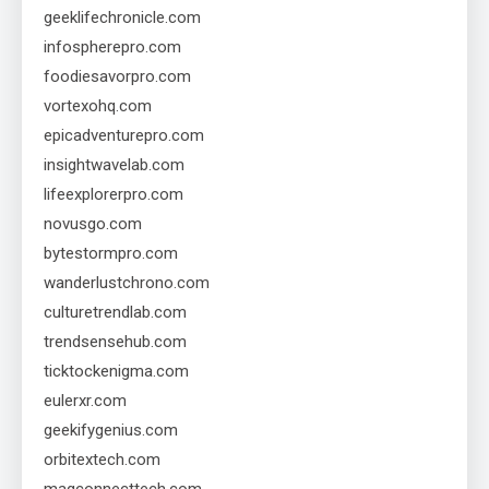
geeklifechronicle.com
infospherepro.com
foodiesavorpro.com
vortexohq.com
epicadventurepro.com
insightwavelab.com
lifeexplorerpro.com
novusgo.com
bytestormpro.com
wanderlustchrono.com
culturetrendlab.com
trendsensehub.com
ticktockenigma.com
eulerxr.com
geekifygenius.com
orbitextech.com