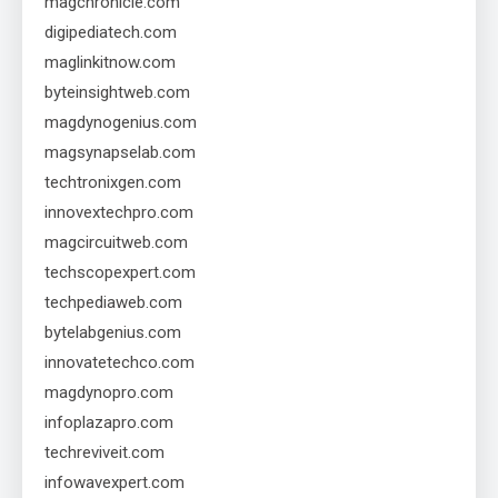
magchronicle.com
digipediatech.com
maglinkitnow.com
byteinsightweb.com
magdynogenius.com
magsynapselab.com
techtronixgen.com
innovextechpro.com
magcircuitweb.com
techscopexpert.com
techpediaweb.com
bytelabgenius.com
innovatetechco.com
magdynopro.com
infoplazapro.com
techreviveit.com
infowavexpert.com