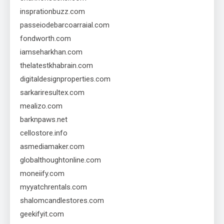
insprationbuzz.com
passeiodebarcoarraial.com
fondworth.com
iamseharkhan.com
thelatestkhabrain.com
digitaldesignproperties.com
sarkariresultex.com
mealizo.com
barknpaws.net
cellostore.info
asmediamaker.com
globalthoughtonline.com
moneiify.com
myyatchrentals.com
shalomcandlestores.com
geekifyit.com