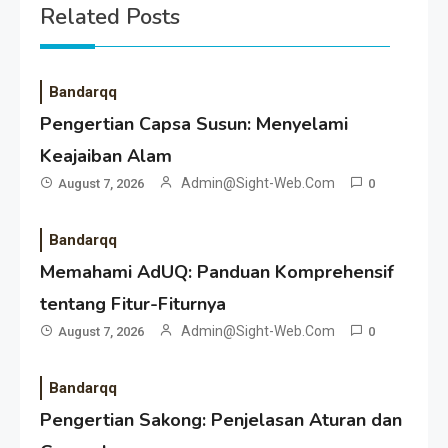
Related Posts
Bandarqq
Pengertian Capsa Susun: Menyelami
Keajaiban Alam
Admin@sight-Web.com
August 7, 2026
0
Bandarqq
Memahami AdUQ: Panduan Komprehensif
tentang Fitur-Fiturnya
Admin@sight-Web.com
August 7, 2026
0
Bandarqq
Pengertian Sakong: Penjelasan Aturan dan