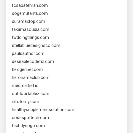
fcsabatehran.com
dogemutants.com
duramaxtop.com
takamasoudia.com
twdoingthings.com
stellabluedesignsco.com
paulsauthor.com
desirablecodeful.com
flexigennet.com
heronameclub.com
medmarket.io
outdoortablez.com
infotomy.com
healthysupplementsolution.com
codespottech.com
techdynogo.com