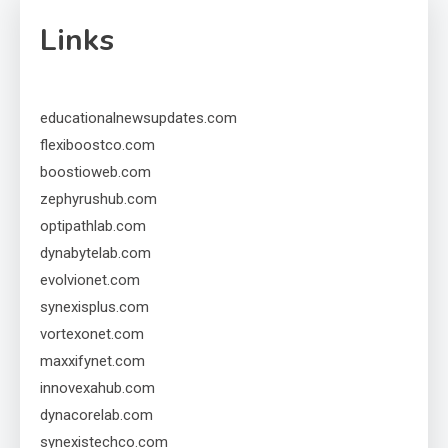
Links
educationalnewsupdates.com
flexiboostco.com
boostioweb.com
zephyrushub.com
optipathlab.com
dynabytelab.com
evolvionet.com
synexisplus.com
vortexonet.com
maxxifynet.com
innovexahub.com
dynacorelab.com
synexistechco.com