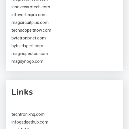
innovexarotech.com
infovortexpro.com
magcircuitplus.com
techscopeitnow.com
bytetronixnet.com
bytejetxpert.com
maginspectco.com
magdynogo.com
Links
techtronixhq.com
infogadgethub.com