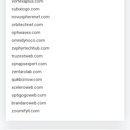
vortexaplus.com
cubixiogo.com
novuspherenet.com
orbitechnet.com
optiwavex.com
omnidynoco.com
zephyrtechhub.com
truzestweb.com
synapsexpert.com
zentarolab.com
quikbiznow.com
xceleroweb.com
optigogoweb.com
brandaroweb.com
zoomifyit.com