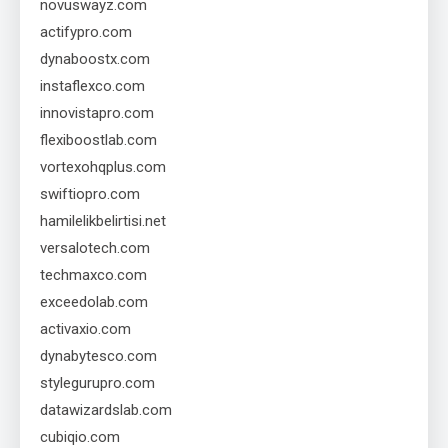
novuswayz.com
actifypro.com
dynaboostx.com
instaflexco.com
innovistapro.com
flexiboostlab.com
vortexohqplus.com
swiftiopro.com
hamilelikbelirtisi.net
versalotech.com
techmaxco.com
exceedolab.com
activaxio.com
dynabytesco.com
stylegurupro.com
datawizardslab.com
cubiqio.com