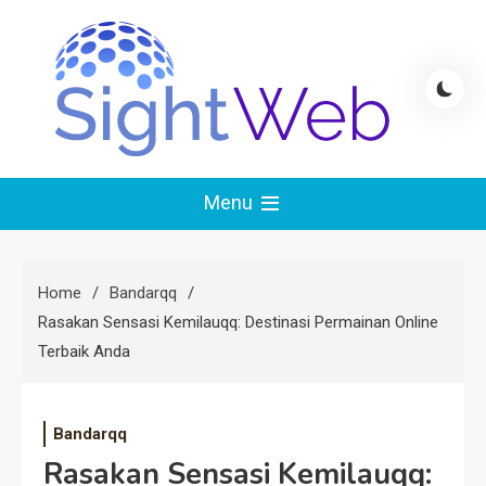
Skip
to
content
Slot Online Gacor di
Mainkan slot online gacor di situs judi terbaik yang
menawarkan slot demo untuk berlatih. Tingkatkan peluang
Menu
Situs Judi Terbaik
menang Anda dengan mencoba berbagai permainan terlebih
dahulu.
dengan Slot Demo
Home
Bandarqq
Rasakan Sensasi Kemilauqq: Destinasi Permainan Online
Terbaik Anda
Bandarqq
Rasakan Sensasi Kemilauqq: