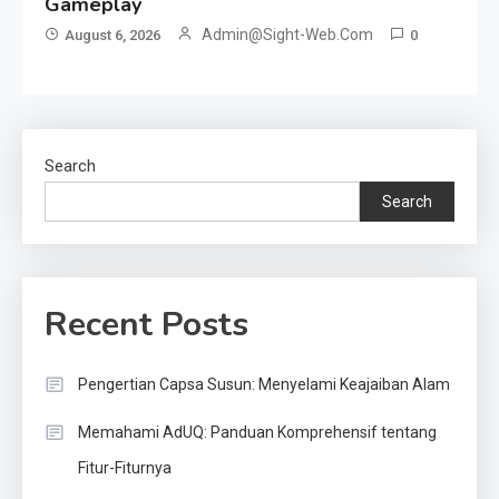
Gameplay
Admin@sight-Web.com
August 6, 2026
0
Search
Search
Recent Posts
Pengertian Capsa Susun: Menyelami Keajaiban Alam
Memahami AdUQ: Panduan Komprehensif tentang
Fitur-Fiturnya