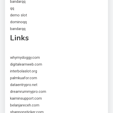
bandarqq
qq
demo slot
dominoqq
bandarqq
Links
whymydoggy.com
digitalearnweb.com
interbolaslot.org
palmkuafor.com
dataentrypro.net
dreamrummypro.com
kaiminsupport.com
belanjareceh.com
shannonsticker.com