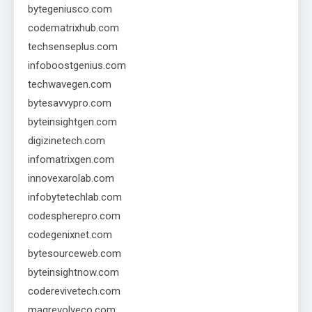
bytegeniusco.com
codematrixhub.com
techsenseplus.com
infoboostgenius.com
techwavegen.com
bytesavvypro.com
byteinsightgen.com
digizinetech.com
infomatrixgen.com
innovexarolab.com
infobytetechlab.com
codespherepro.com
codegenixnet.com
bytesourceweb.com
byteinsightnow.com
coderevivetech.com
magrevolveco.com