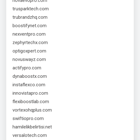
novaevopro.com
trusparktech.com
trubrandzhq.com
boostifynet.com
nexventpro.com
zephyrtechx.com
optigoxpert.com
novuswayz.com
actifypro.com
dynaboostx.com
instaflexco.com
innovistapro.com
flexiboostlab.com
vortexohqplus.com
swiftiopro.com
hamilelikbelirtisi.net
versalotech.com