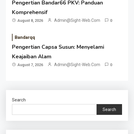
Pengertian Bandar66 PKV: Panduan
Komprehensif
Admin@sight-Web.com
August 8, 2026
0
Bandarqq
Pengertian Capsa Susun: Menyelami
Keajaiban Alam
Admin@sight-Web.com
August 7, 2026
0
Search
Search