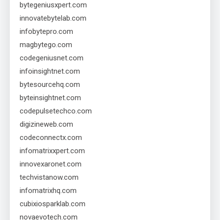
bytegeniusxpert.com
innovatebytelab.com
infobytepro.com
magbytego.com
codegeniusnet.com
infoinsightnet.com
bytesourcehq.com
byteinsightnet.com
codepulsetechco.com
digizineweb.com
codeconnectx.com
infomatrixxpert.com
innovexaronet.com
techvistanow.com
infomatrixhq.com
cubixiosparklab.com
novaevotech.com