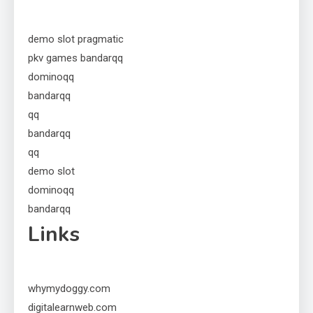
demo slot pragmatic
pkv games bandarqq
dominoqq
bandarqq
qq
bandarqq
qq
demo slot
dominoqq
bandarqq
Links
whymydoggy.com
digitalearnweb.com