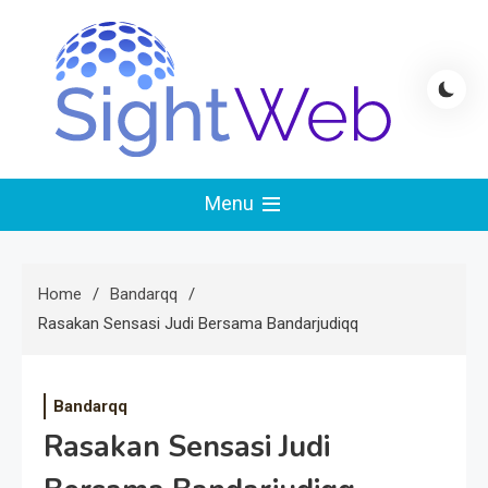
Skip
to
content
Slot Online Gacor di
Mainkan slot online gacor di situs judi terbaik yang
menawarkan slot demo untuk berlatih. Tingkatkan peluang
Menu
Situs Judi Terbaik
menang Anda dengan mencoba berbagai permainan terlebih
dahulu.
dengan Slot Demo
Home
Bandarqq
Rasakan Sensasi Judi Bersama Bandarjudiqq
Bandarqq
Rasakan Sensasi Judi