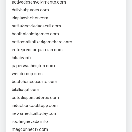
activedesenvolvimento.com
dailyhubpages.com
idnplaysbobet.com
sattakingvikidadacall.com
bestbolaslotgames.com
sattamatkafixedgamehere.com
entrepreneurguardian.com
hibaby.info
paperwashington.com
weedemup.com
bestchancecasino.com
bilalliaqat.com
autodispensadores.com
inductioncooktopp.com
newsmedicaltoday.com
roofingnevada.info
magconnectx.com