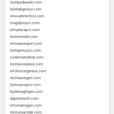
techpediaweb.com
bytelabgenius.com
innovatetechco.com
magdynopro.com
infoplazapro.com
techreviveit.com
infowavexpert.com
bytegeniusco.com
codematrixhub.com
techsenseplus.com
infoboostgenius.com
techwavegen.com
bytesavvypro.com
byteinsightgen.com
digizinetech.com
infomatrixgen.com
innovexarolab.com