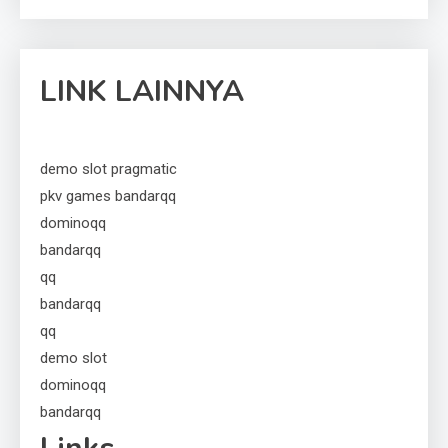
LINK LAINNYA
demo slot pragmatic
pkv games bandarqq
dominoqq
bandarqq
qq
bandarqq
qq
demo slot
dominoqq
bandarqq