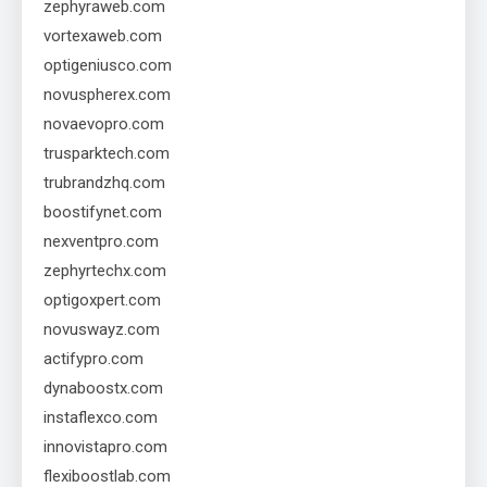
zephyraweb.com
vortexaweb.com
optigeniusco.com
novuspherex.com
novaevopro.com
trusparktech.com
trubrandzhq.com
boostifynet.com
nexventpro.com
zephyrtechx.com
optigoxpert.com
novuswayz.com
actifypro.com
dynaboostx.com
instaflexco.com
innovistapro.com
flexiboostlab.com