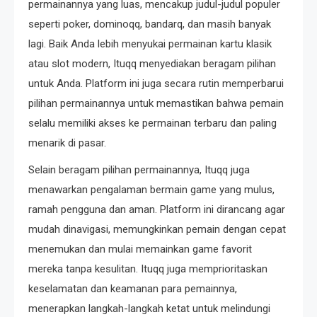
permainannya yang luas, mencakup judul-judul populer
seperti poker, dominoqq, bandarq, dan masih banyak
lagi. Baik Anda lebih menyukai permainan kartu klasik
atau slot modern, Ituqq menyediakan beragam pilihan
untuk Anda. Platform ini juga secara rutin memperbarui
pilihan permainannya untuk memastikan bahwa pemain
selalu memiliki akses ke permainan terbaru dan paling
menarik di pasar.
Selain beragam pilihan permainannya, Ituqq juga
menawarkan pengalaman bermain game yang mulus,
ramah pengguna dan aman. Platform ini dirancang agar
mudah dinavigasi, memungkinkan pemain dengan cepat
menemukan dan mulai memainkan game favorit
mereka tanpa kesulitan. Ituqq juga memprioritaskan
keselamatan dan keamanan para pemainnya,
menerapkan langkah-langkah ketat untuk melindungi