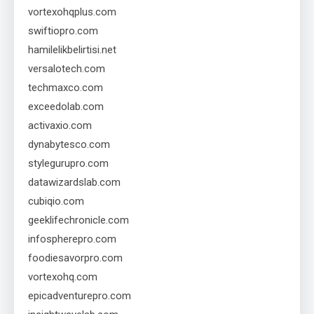
vortexohqplus.com
swiftiopro.com
hamilelikbelirtisi.net
versalotech.com
techmaxco.com
exceedolab.com
activaxio.com
dynabytesco.com
stylegurupro.com
datawizardslab.com
cubiqio.com
geeklifechronicle.com
infospherepro.com
foodiesavorpro.com
vortexohq.com
epicadventurepro.com