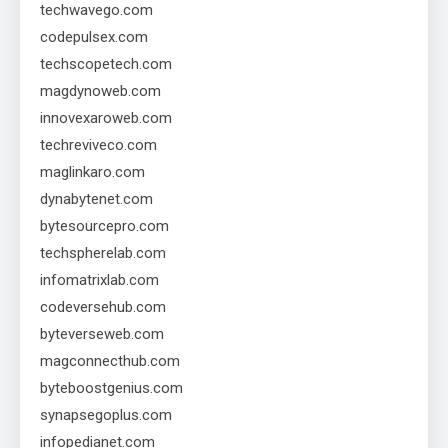
techwavego.com
codepulsex.com
techscopetech.com
magdynoweb.com
innovexaroweb.com
techreviveco.com
maglinkaro.com
dynabytenet.com
bytesourcepro.com
techspherelab.com
infomatrixlab.com
codeversehub.com
byteverseweb.com
magconnecthub.com
byteboostgenius.com
synapsegoplus.com
infopedianet.com