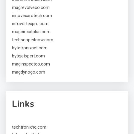
magrevolveco.com
innovexarotech.com
infovortexpro.com
magcircuitplus.com
techscopeitnow.com
bytetronixnet.com
bytejetxpert.com
maginspectco.com
magdynogo.com
Links
techtronixhq.com