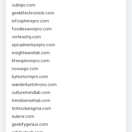
cubiqio.com
geeklifechronicle.com
infospherepro.com
foodiesavorpro.com
vortexohq.com
epicadventurepro.com
insightwavelab.com
lifeexplorerpro.com
novusgo.com
bytestormpro.com
wanderlustchrono.com
culturetrendlab.com
trendsensehub.com
ticktockenigma.com
eulerxr.com
geekifygenius.com