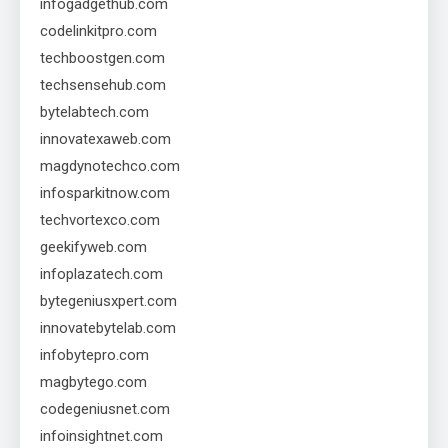
infogadgethub.com
codelinkitpro.com
techboostgen.com
techsensehub.com
bytelabtech.com
innovatexaweb.com
magdynotechco.com
infosparkitnow.com
techvortexco.com
geekifyweb.com
infoplazatech.com
bytegeniusxpert.com
innovatebytelab.com
infobytepro.com
magbytego.com
codegeniusnet.com
infoinsightnet.com