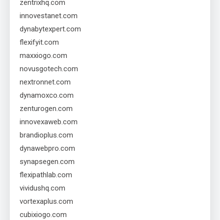
zentrixhq.com
innovestanet.com
dynabytexpert.com
flexifyit.com
maxxiogo.com
novusgotech.com
nextronnet.com
dynamoxco.com
zenturogen.com
innovexaweb.com
brandioplus.com
dynawebpro.com
synapsegen.com
flexipathlab.com
vividushq.com
vortexaplus.com
cubixiogo.com