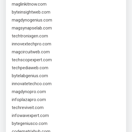
maglinkitnow.com
byteinsightweb.com
magdynogenius.com
magsynapselab.com
techtronixgen.com
innovextechpro.com
magcircuitweb.com
techscopexpert.com
techpediaweb.com
bytelabgenius.com
innovatetechco.com
magdynopro.com
infoplazapro.com
techreviveit.com
infowavexpert.com
bytegeniusco.com
codematrixhub.com