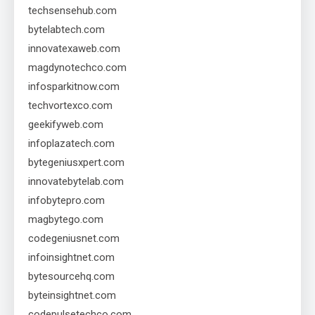
techsensehub.com
bytelabtech.com
innovatexaweb.com
magdynotechco.com
infosparkitnow.com
techvortexco.com
geekifyweb.com
infoplazatech.com
bytegeniusxpert.com
innovatebytelab.com
infobytepro.com
magbytego.com
codegeniusnet.com
infoinsightnet.com
bytesourcehq.com
byteinsightnet.com
codepulsetechco.com