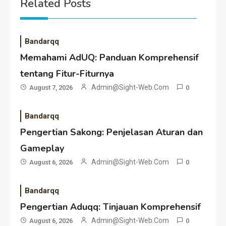
Related Posts
Bandarqq
Memahami AdUQ: Panduan Komprehensif
tentang Fitur-Fiturnya
Admin@sight-Web.com
August 7, 2026
0
Bandarqq
Pengertian Sakong: Penjelasan Aturan dan
Gameplay
Admin@sight-Web.com
August 6, 2026
0
Bandarqq
Pengertian Aduqq: Tinjauan Komprehensif
Admin@sight-Web.com
August 6, 2026
0