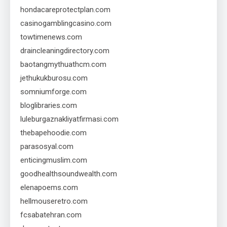
hondacareprotectplan.com
casinogamblingcasino.com
towtimenews.com
draincleaningdirectory.com
baotangmythuathcm.com
jethukukburosu.com
somniumforge.com
bloglibraries.com
luleburgaznakliyatfirmasi.com
thebapehoodie.com
parasosyal.com
enticingmuslim.com
goodhealthsoundwealth.com
elenapoems.com
hellmouseretro.com
fcsabatehran.com