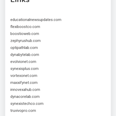
educationalnewsupdates.com
flexiboostco.com
boostioweb.com
zephyrushub.com
optipathlab.com
dynabytelab.com
evolvionet.com
synexisplus.com
vortexonet.com
maxxifynet.com
innovexahub.com
dynacorelab.com
synexistechco.com
truvivopro.com