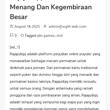
Menang Dan Kegembiraan
Besar
August 18, 2025
admin@sight-web.com
0
Tagged
,
pkv games
slot
[ad_1]
Rajajudiqq adalah platform perjudian online populer yang
menawarkan berbagai macam permainan untuk
dinikmati para pemain. Dari permainan kartu tradisional
seperti poker dan domino hingga slot yang menarik dan
permainan kasino lainnya, Rajajudiqq memiliki sesuatu
untuk semua orang. Dengan antarmuka yang ramah
pengguna dan opsi pembayaran yang aman, Rajajudiqq
adalah tempat yang sempurna bagi siapa pun yang ingin
memiliki pengalaman bermain game yang mendebarkan