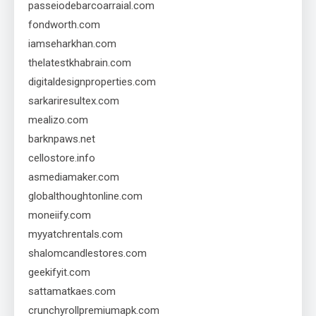
passeiodebarcoarraial.com
fondworth.com
iamseharkhan.com
thelatestkhabrain.com
digitaldesignproperties.com
sarkariresultex.com
mealizo.com
barknpaws.net
cellostore.info
asmediamaker.com
globalthoughtonline.com
moneiify.com
myyatchrentals.com
shalomcandlestores.com
geekifyit.com
sattamatkaes.com
crunchyrollpremiumapk.com