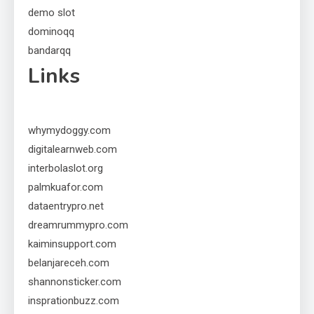
demo slot
dominoqq
bandarqq
Links
whymydoggy.com
digitalearnweb.com
interbolaslot.org
palmkuafor.com
dataentrypro.net
dreamrummypro.com
kaiminsupport.com
belanjareceh.com
shannonsticker.com
insprationbuzz.com