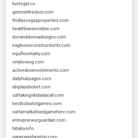
livetogel.co
genmatfiredoor.com
findlascegasproperties.com
healthhavenrobbie.com
donanddonnadesigns.com
eagleoneconstructiontx.com
equiflexvitality.com
onlylovesg.com
activedesenvolvimento.com
dailyhubpages.com
idnplaysbobet.com
sattakingvikidadacall.com
bestbolaslotgames.com
sattamatkafixedgamehere.com
entrepreneurguardian.com
hibaby.info
paperwashington.com