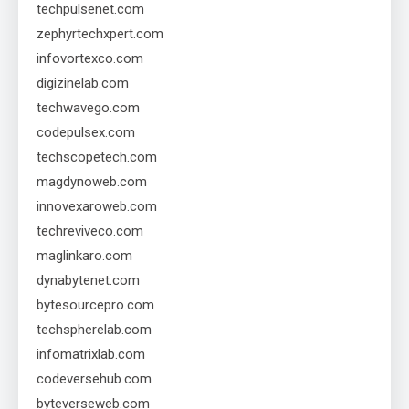
techpulsenet.com
zephyrtechxpert.com
infovortexco.com
digizinelab.com
techwavego.com
codepulsex.com
techscopetech.com
magdynoweb.com
innovexaroweb.com
techreviveco.com
maglinkaro.com
dynabytenet.com
bytesourcepro.com
techspherelab.com
infomatrixlab.com
codeversehub.com
byteverseweb.com