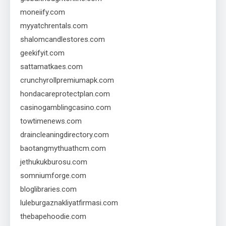
moneiify.com
myyatchrentals.com
shalomcandlestores.com
geekifyit.com
sattamatkaes.com
crunchyrollpremiumapk.com
hondacareprotectplan.com
casinogamblingcasino.com
towtimenews.com
draincleaningdirectory.com
baotangmythuathcm.com
jethukukburosu.com
somniumforge.com
bloglibraries.com
luleburgaznakliyatfirmasi.com
thebapehoodie.com