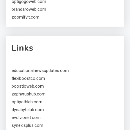
optigogoweb.com
brandaroweb.com
zoomifyit.com
Links
educationalnewsupdates.com
flexiboostco.com
boostioweb.com
zephyrushub.com
optipathlab.com
dynabytelab.com
evolvionet.com
synexisplus.com