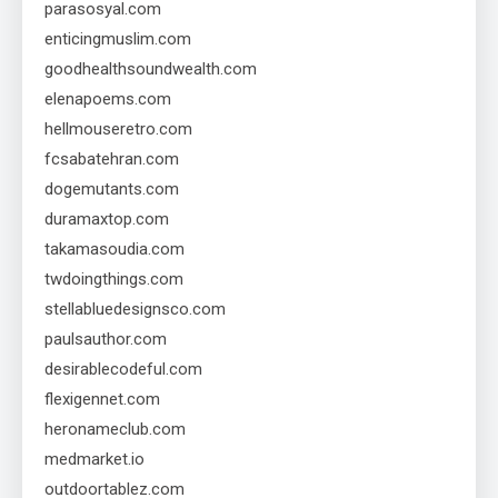
parasosyal.com
enticingmuslim.com
goodhealthsoundwealth.com
elenapoems.com
hellmouseretro.com
fcsabatehran.com
dogemutants.com
duramaxtop.com
takamasoudia.com
twdoingthings.com
stellabluedesignsco.com
paulsauthor.com
desirablecodeful.com
flexigennet.com
heronameclub.com
medmarket.io
outdoortablez.com