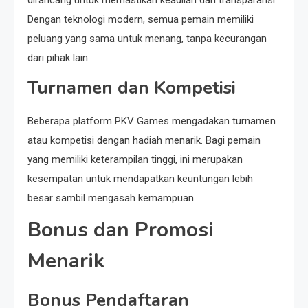
dirancang untuk memastikan keadilan dan transparansi.
Dengan teknologi modern, semua pemain memiliki
peluang yang sama untuk menang, tanpa kecurangan
dari pihak lain.
Turnamen dan Kompetisi
Beberapa platform PKV Games mengadakan turnamen
atau kompetisi dengan hadiah menarik. Bagi pemain
yang memiliki keterampilan tinggi, ini merupakan
kesempatan untuk mendapatkan keuntungan lebih
besar sambil mengasah kemampuan.
Bonus dan Promosi
Menarik
Bonus Pendaftaran