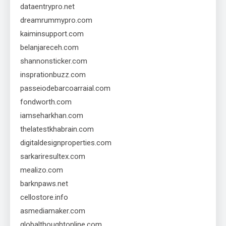
dataentrypro.net
dreamrummypro.com
kaiminsupport.com
belanjareceh.com
shannonsticker.com
insprationbuzz.com
passeiodebarcoarraial.com
fondworth.com
iamseharkhan.com
thelatestkhabrain.com
digitaldesignproperties.com
sarkariresultex.com
mealizo.com
barknpaws.net
cellostore.info
asmediamaker.com
globalthoughtonline.com