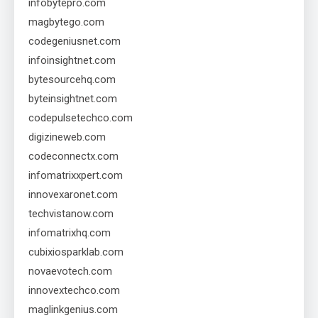
infobytepro.com
magbytego.com
codegeniusnet.com
infoinsightnet.com
bytesourcehq.com
byteinsightnet.com
codepulsetechco.com
digizineweb.com
codeconnectx.com
infomatrixxpert.com
innovexaronet.com
techvistanow.com
infomatrixhq.com
cubixiosparklab.com
novaevotech.com
innovextechco.com
maglinkgenius.com