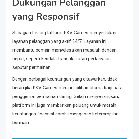
Dukungan Pelanggan
yang Responsif
Sebagian besar platform PKV Games menyediakan
layanan pelanggan yang aktif 24/7. Layanan ini
membantu pemain menyelesaikan masalah dengan
cepat, seperti kendala transaksi atau pertanyaan
seputar permainan.
Dengan berbagai keuntungan yang ditawarkan, tidak
heran jika PKV Games menjadi pilihan utama bagi para
penggemar permainan daring. Selain menyenangkan,
platform ini juga memberikan peluang untuk meraih
keuntungan finansial sambil mengasah keterampilan
bermain.