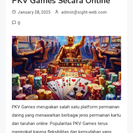
PKV Games Secara Online
January 28, 2025
admin@sight-web.com
0
PKV Games merupakan salah satu platform permainan
daring yang menawarkan berbagai jenis permainan kartu
dan taruhan online. Popularitas PKV Games terus
meningkat karena fleksibilitas dan kemudahan yang