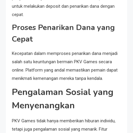
untuk melakukan deposit dan penarikan dana dengan
cepat.
Proses Penarikan Dana yang
Cepat
Kecepatan dalam memproses penarikan dana menjadi
salah satu keuntungan bermain PKV Games secara
online. Platform yang andal memastikan pemain dapat
menikmati kemenangan mereka tanpa kendala.
Pengalaman Sosial yang
Menyenangkan
PKV Games tidak hanya memberikan hiburan individu,
tetapi juga pengalaman sosial yang menarik. Fitur