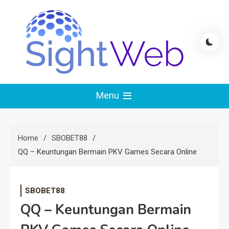
Skip
to
content
Slot Online Gacor di
Mainkan slot online gacor di situs judi terbaik yang
menawarkan slot demo untuk berlatih. Tingkatkan peluang
Menu
Situs Judi Terbaik
menang Anda dengan mencoba berbagai permainan terlebih
dahulu.
dengan Slot Demo
Home
SBOBET88
QQ – Keuntungan Bermain PKV Games Secara Online
SBOBET88
QQ – Keuntungan Bermain