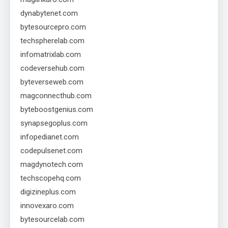
dynabytenet.com
bytesourcepro.com
techspherelab.com
infomatrixlab.com
codeversehub.com
byteverseweb.com
magconnecthub.com
byteboostgenius.com
synapsegoplus.com
infopedianet.com
codepulsenet.com
magdynotech.com
techscopehq.com
digizineplus.com
innovexaro.com
bytesourcelab.com