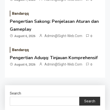
Bandarqq
Pengertian Sakong: Penjelasan Aturan dan
Gameplay
Admin@sight-Web.com
August 6, 2026
0
Bandarqq
Pengertian Aduqq: Tinjauan Komprehensif
Admin@sight-Web.com
August 6, 2026
0
Search
Search