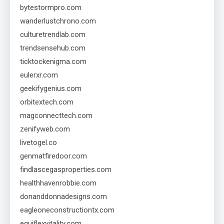
bytestormpro.com
wanderlustchrono.com
culturetrendlab.com
trendsensehub.com
ticktockenigma.com
eulerxr.com
geekifygenius.com
orbitextech.com
magconnecttech.com
zenifyweb.com
livetogel.co
genmatfiredoor.com
findlascegasproperties.com
healthhavenrobbie.com
donanddonnadesigns.com
eagleoneconstructiontx.com
equiflexvitality.com