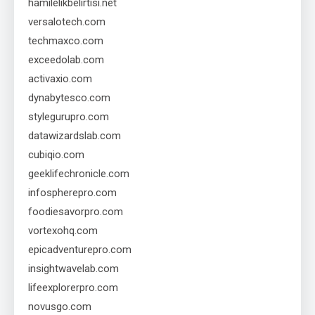
hamilelikbelirtisi.net
versalotech.com
techmaxco.com
exceedolab.com
activaxio.com
dynabytesco.com
stylegurupro.com
datawizardslab.com
cubiqio.com
geeklifechronicle.com
infospherepro.com
foodiesavorpro.com
vortexohq.com
epicadventurepro.com
insightwavelab.com
lifeexplorerpro.com
novusgo.com