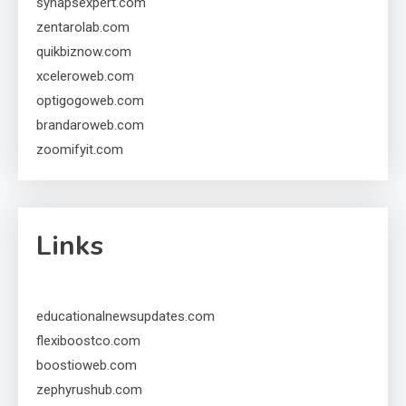
synapsexpert.com
zentarolab.com
quikbiznow.com
xceleroweb.com
optigogoweb.com
brandaroweb.com
zoomifyit.com
Links
educationalnewsupdates.com
flexiboostco.com
boostioweb.com
zephyrushub.com