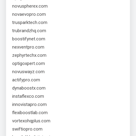
novuspherex.com
novaevopro.com
trusparktech.com
trubrandzhq.com
boostifynet.com
nexventpro.com
zephyrtechx.com
optigoxpert.com
novuswayz.com
actifypro.com
dynaboostx.com
instaflexco.com
innovistapro.com
flexiboostlab.com
vortexohqplus.com
swiftiopro.com