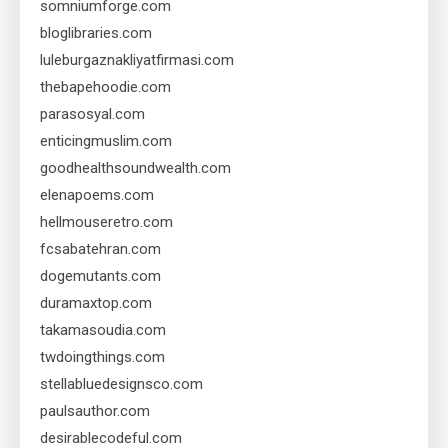
somniumforge.com
bloglibraries.com
luleburgaznakliyatfirmasi.com
thebapehoodie.com
parasosyal.com
enticingmuslim.com
goodhealthsoundwealth.com
elenapoems.com
hellmouseretro.com
fcsabatehran.com
dogemutants.com
duramaxtop.com
takamasoudia.com
twdoingthings.com
stellabluedesignsco.com
paulsauthor.com
desirablecodeful.com