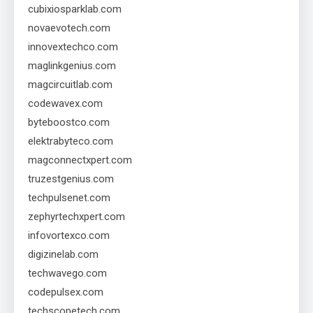
cubixiosparklab.com
novaevotech.com
innovextechco.com
maglinkgenius.com
magcircuitlab.com
codewavex.com
byteboostco.com
elektrabyteco.com
magconnectxpert.com
truzestgenius.com
techpulsenet.com
zephyrtechxpert.com
infovortexco.com
digizinelab.com
techwavego.com
codepulsex.com
techscopetech.com