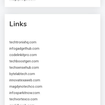
Links
techtronixhq.com
infogadgethub.com
codelinkitpro.com
techboostgen.com
techsensehub.com
bytelabtech.com
innovatexaweb.com
magdynotechco.com
infosparkitnow.com
techvortexco.com