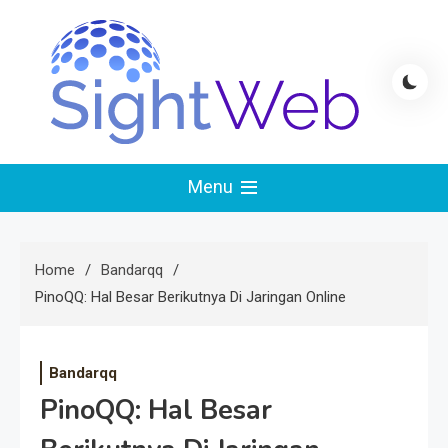
Skip
to
content
Slot Online Gacor di
Mainkan slot online gacor di situs judi terbaik yang
menawarkan slot demo untuk berlatih. Tingkatkan peluang
Menu
Situs Judi Terbaik
menang Anda dengan mencoba berbagai permainan terlebih
dahulu.
dengan Slot Demo
Home
Bandarqq
PinoQQ: Hal Besar Berikutnya Di Jaringan Online
Bandarqq
PinoQQ: Hal Besar