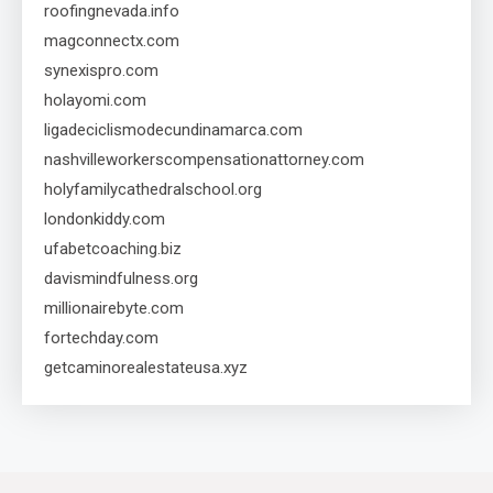
roofingnevada.info
magconnectx.com
synexispro.com
holayomi.com
ligadeciclismodecundinamarca.com
nashvilleworkerscompensationattorney.com
holyfamilycathedralschool.org
londonkiddy.com
ufabetcoaching.biz
davismindfulness.org
millionairebyte.com
fortechday.com
getcaminorealestateusa.xyz