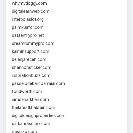
whymydoggy.com
digitalearnweb.com
interbolaslot.org
palmkuafor.com
dataentrypro.net
dreamrummypro.com
kaiminsupport.com
belanjareceh.com
shannonsticker.com
insprationbuzz.com
passeiodebarcoarraial.com
fondworth.com
iamseharkhan.com
thelatestkhabrain.com
digitaldesignproperties.com
sarkariresultex.com
mealizo.com