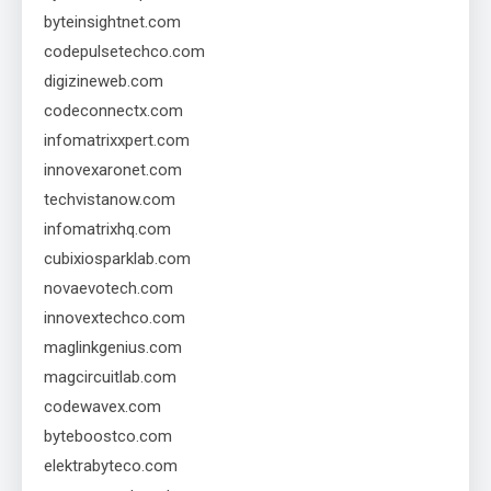
byteinsightnet.com
codepulsetechco.com
digizineweb.com
codeconnectx.com
infomatrixxpert.com
innovexaronet.com
techvistanow.com
infomatrixhq.com
cubixiosparklab.com
novaevotech.com
innovextechco.com
maglinkgenius.com
magcircuitlab.com
codewavex.com
byteboostco.com
elektrabyteco.com