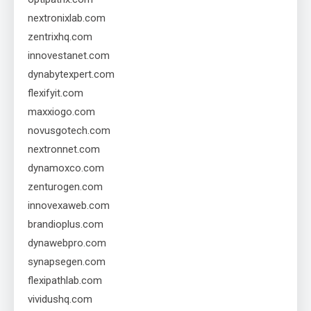
nextronixlab.com
zentrixhq.com
innovestanet.com
dynabytexpert.com
flexifyit.com
maxxiogo.com
novusgotech.com
nextronnet.com
dynamoxco.com
zenturogen.com
innovexaweb.com
brandioplus.com
dynawebpro.com
synapsegen.com
flexipathlab.com
vividushq.com