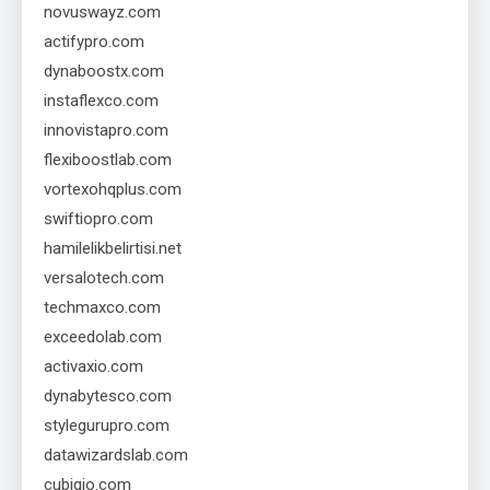
novuswayz.com
actifypro.com
dynaboostx.com
instaflexco.com
innovistapro.com
flexiboostlab.com
vortexohqplus.com
swiftiopro.com
hamilelikbelirtisi.net
versalotech.com
techmaxco.com
exceedolab.com
activaxio.com
dynabytesco.com
stylegurupro.com
datawizardslab.com
cubiqio.com