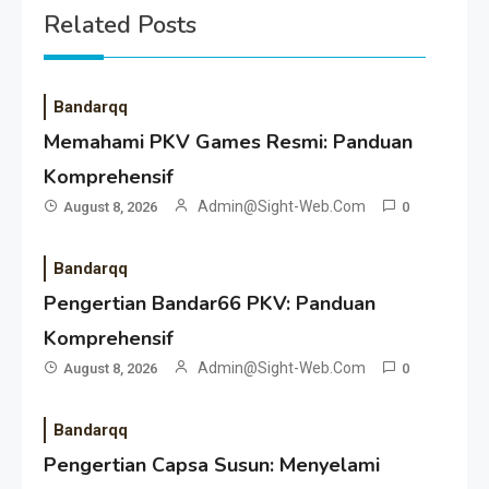
Related Posts
Bandarqq
Memahami PKV Games Resmi: Panduan
Komprehensif
Admin@sight-Web.com
August 8, 2026
0
Bandarqq
Pengertian Bandar66 PKV: Panduan
Komprehensif
Admin@sight-Web.com
August 8, 2026
0
Bandarqq
Pengertian Capsa Susun: Menyelami