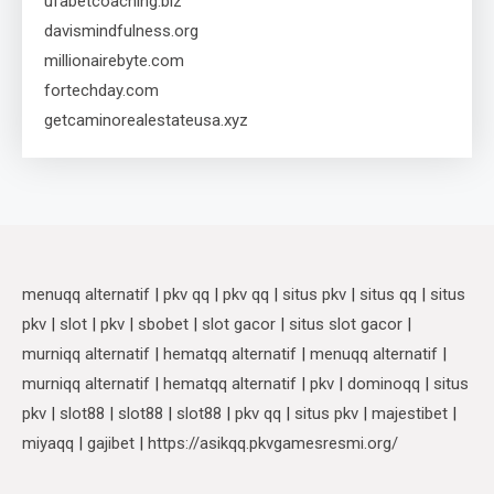
ufabetcoaching.biz
davismindfulness.org
millionairebyte.com
fortechday.com
getcaminorealestateusa.xyz
menuqq alternatif
|
pkv qq
|
pkv qq
|
situs pkv
|
situs qq
|
situs
pkv
|
slot
|
pkv
|
sbobet
|
slot gacor
|
situs slot gacor
|
murniqq alternatif
|
hematqq alternatif
|
menuqq alternatif
|
murniqq alternatif
|
hematqq alternatif
|
pkv
|
dominoqq
|
situs
pkv
|
slot88
|
slot88
|
slot88
|
pkv qq
|
situs pkv
|
majestibet
|
miyaqq
|
gajibet
|
https://asikqq.pkvgamesresmi.org/