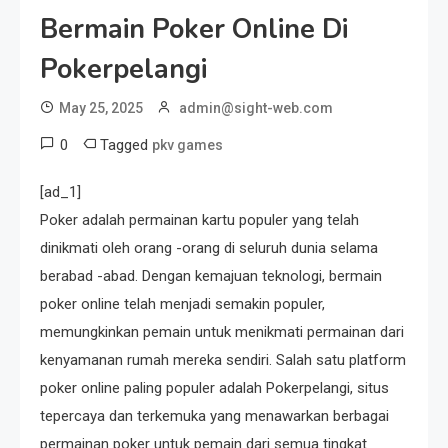
Bermain Poker Online Di
Pokerpelangi
May 25, 2025
admin@sight-web.com
0
Tagged
pkv games
[ad_1]
Poker adalah permainan kartu populer yang telah
dinikmati oleh orang -orang di seluruh dunia selama
berabad -abad. Dengan kemajuan teknologi, bermain
poker online telah menjadi semakin populer,
memungkinkan pemain untuk menikmati permainan dari
kenyamanan rumah mereka sendiri. Salah satu platform
poker online paling populer adalah Pokerpelangi, situs
tepercaya dan terkemuka yang menawarkan berbagai
permainan poker untuk pemain dari semua tingkat