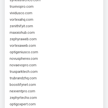
synexistechco.com
truvivopro.com
vividusco.com
vortexahq.com
zenithifyit.com
maxxiohub.com
zephyraweb.com
vortexaweb.com
optigeniusco.com
novuspherex.com
novaevopro.com
trusparktech.com
trubrandzhq.com
boostifynet.com
nexventpro.com
zephyrtechx.com
optigoxpert.com