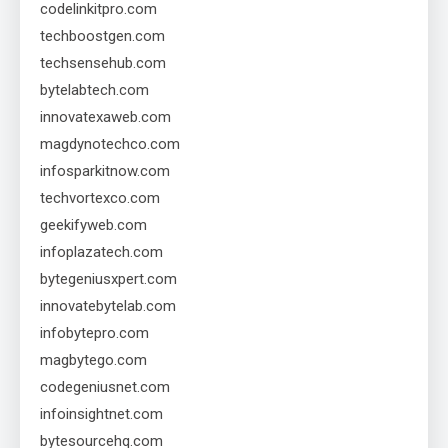
codelinkitpro.com
techboostgen.com
techsensehub.com
bytelabtech.com
innovatexaweb.com
magdynotechco.com
infosparkitnow.com
techvortexco.com
geekifyweb.com
infoplazatech.com
bytegeniusxpert.com
innovatebytelab.com
infobytepro.com
magbytego.com
codegeniusnet.com
infoinsightnet.com
bytesourcehq.com