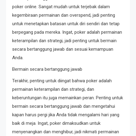
poker online. Sangat mudah untuk terjebak dalam
kegembiraan permainan dan overspend, jadi penting
untuk menetapkan batasan untuk diri sendiri dan tetap
berpegang pada mereka. Ingat, poker adalah permainan
keterampilan dan strategi, jadi penting untuk bermain
secara bertanggung jawab dan sesuai kemampuan
Anda.
Bermain secara bertanggung jawab
Terakhir, penting untuk diingat bahwa poker adalah
permainan keterampilan dan strategi, dan
keberuntungan itu juga memainkan peran. Penting untuk
bermain secara bertanggung jawab dan mengetahui
kapan harus pergi jika Anda tidak mengalami hari yang
baik di meja. Ingat, poker dimaksudkan untuk
menyenangkan dan menghibur, jadi nikmati permainan