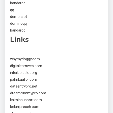
bandarqq
qq
demo slot
dominoqq
bandarqq
Links
whymydoggy.com
digitalearnweb.com
interbolaslot.org
palmkuafor.com
dataentrypro.net
dreamrummypro.com
kaiminsupport.com
belanjareceh.com