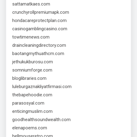
sattamatkaes.com
crunchyrollpremiumapk.com
hondacareprotectplan.com
casinogamblingcasino.com
towtimenews.com
draincleaningdirectory.com
baotangmythuathcm.com
jethukukburosu.com
somniumforge.com
bloglibraries.com
luleburgaznakliyatfirmasi.com
thebapehoodie.com
parasosyal.com
enticingmuslim.com
goodhealthsoundwealth.com
elenapoems.com
hellmouseretro.com