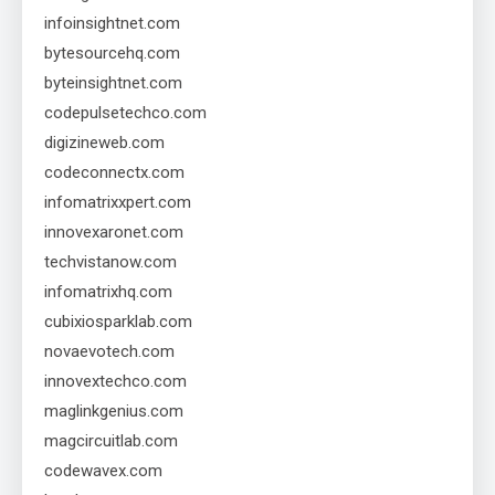
infoinsightnet.com
bytesourcehq.com
byteinsightnet.com
codepulsetechco.com
digizineweb.com
codeconnectx.com
infomatrixxpert.com
innovexaronet.com
techvistanow.com
infomatrixhq.com
cubixiosparklab.com
novaevotech.com
innovextechco.com
maglinkgenius.com
magcircuitlab.com
codewavex.com