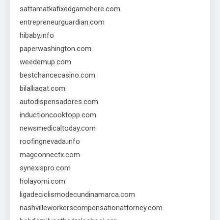
sattamatkafixedgamehere.com
entrepreneurguardian.com
hibaby.info
paperwashington.com
weedemup.com
bestchancecasino.com
bilalliaqat.com
autodispensadores.com
inductioncooktopp.com
newsmedicaltoday.com
roofingnevada.info
magconnectx.com
synexispro.com
holayomi.com
ligadeciclismodecundinamarca.com
nashvilleworkerscompensationattorney.com