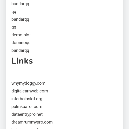
bandarqq
qq
bandarqq
qq
demo slot
dominoqq
bandarqq
Links
whymydoggy.com
digitalearnweb.com
interbolaslot.org
palmkuafor.com
dataentrypro.net
dreamrummypro.com