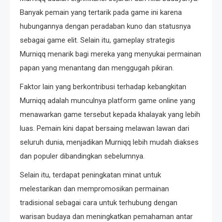
Banyak pemain yang tertarik pada game ini karena
hubungannya dengan peradaban kuno dan statusnya
sebagai game elit. Selain itu, gameplay strategis
Murniqq menarik bagi mereka yang menyukai permainan
papan yang menantang dan menggugah pikiran.
Faktor lain yang berkontribusi terhadap kebangkitan
Murniqq adalah munculnya platform game online yang
menawarkan game tersebut kepada khalayak yang lebih
luas. Pemain kini dapat bersaing melawan lawan dari
seluruh dunia, menjadikan Murniqq lebih mudah diakses
dan populer dibandingkan sebelumnya.
Selain itu, terdapat peningkatan minat untuk
melestarikan dan mempromosikan permainan
tradisional sebagai cara untuk terhubung dengan
warisan budaya dan meningkatkan pemahaman antar