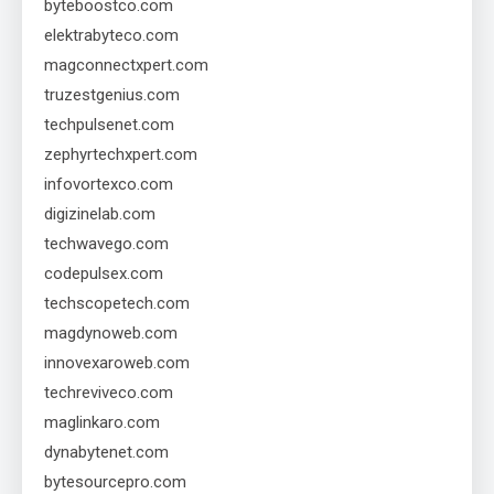
byteboostco.com
elektrabyteco.com
magconnectxpert.com
truzestgenius.com
techpulsenet.com
zephyrtechxpert.com
infovortexco.com
digizinelab.com
techwavego.com
codepulsex.com
techscopetech.com
magdynoweb.com
innovexaroweb.com
techreviveco.com
maglinkaro.com
dynabytenet.com
bytesourcepro.com