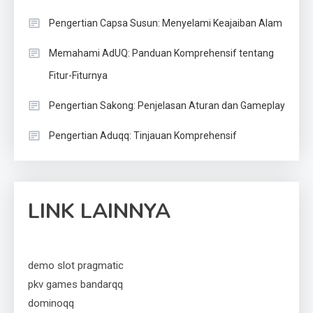
Pengertian Capsa Susun: Menyelami Keajaiban Alam
Memahami AdUQ: Panduan Komprehensif tentang
Fitur-Fiturnya
Pengertian Sakong: Penjelasan Aturan dan Gameplay
Pengertian Aduqq: Tinjauan Komprehensif
LINK LAINNYA
demo slot pragmatic
pkv games bandarqq
dominoqq