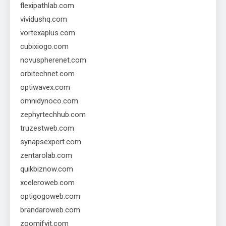
flexipathlab.com
vividushq.com
vortexaplus.com
cubixiogo.com
novuspherenet.com
orbitechnet.com
optiwavex.com
omnidynoco.com
zephyrtechhub.com
truzestweb.com
synapsexpert.com
zentarolab.com
quikbiznow.com
xceleroweb.com
optigogoweb.com
brandaroweb.com
zoomifyit.com