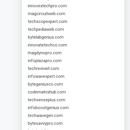
innovextechpro.com
magcircuitweb.com
techscopexpert.com
techpediaweb.com
bytelabgenius.com
innovatetechco.com
magdynopro.com
infoplazapro.com
techreviveit.com
infowavexpert.com
bytegeniusco.com
codematrixhub.com
techsenseplus.com
infoboostgenius.com
techwavegen.com
bytesavvypro.com