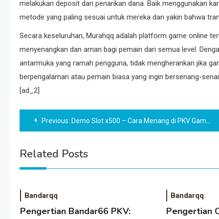
melakukan deposit dan penarikan dana. Baik menggunakan kartu
metode yang paling sesuai untuk mereka dan yakin bahwa tra
Secara keseluruhan, Murahqq adalah platform game online 
menyenangkan dan aman bagi pemain dari semua level. Denga
antarmuka yang ramah pengguna, tidak mengherankan jika game
berpengalaman atau pemain biasa yang ingin bersenang-sena
[ad_2]
Post
Previous:
Demo Slot x500 – Cara Menang di PKV Games dengan Menggunakan Teknik teknik Cerdas
navigation
Related Posts
Bandarqq
Bandarqq
Pengertian Bandar66 PKV:
Pengertian 