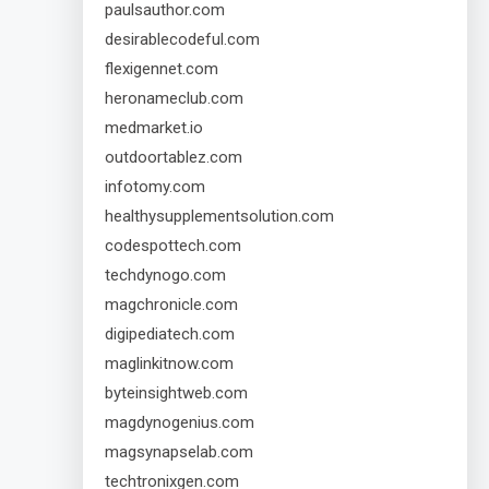
paulsauthor.com
desirablecodeful.com
flexigennet.com
heronameclub.com
medmarket.io
outdoortablez.com
infotomy.com
healthysupplementsolution.com
codespottech.com
techdynogo.com
magchronicle.com
digipediatech.com
maglinkitnow.com
byteinsightweb.com
magdynogenius.com
magsynapselab.com
techtronixgen.com