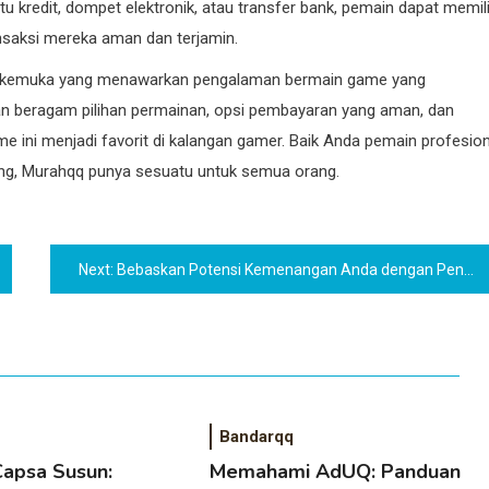
 kredit, dompet elektronik, atau transfer bank, pemain dapat memil
nsaksi mereka aman dan terjamin.
terkemuka yang menawarkan pengalaman bermain game yang
n beragam pilihan permainan, opsi pembayaran yang aman, dan
 ini menjadi favorit di kalangan gamer. Baik Anda pemain profesion
ng, Murahqq punya sesuatu untuk semua orang.
Next:
Bebaskan Potensi Kemenangan Anda dengan Pengalaman Gaming Terbaik JurusQQ
Bandarqq
Capsa Susun:
Memahami AdUQ: Panduan