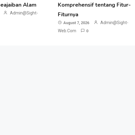
eajaiban Alam
Komprehensif tentang Fitur-
Admin@sight-
Fiturnya
Admin@sight-
August 7, 2026
Web.com
0