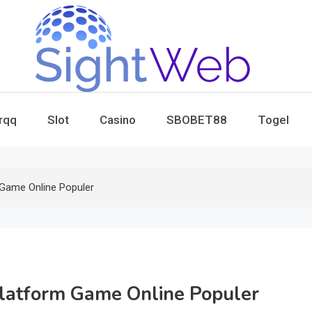
Slot Online Gacor di 
Mainkan slot online gacor di situs judi terbaik yang men
rqq
Slot
Casino
SBOBET88
Togel
dengan mencoba berbag
Slo
 Game Online Populer
Platform Game Online Populer