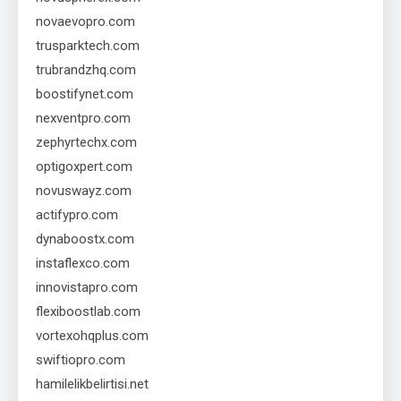
novaevopro.com
trusparktech.com
trubrandzhq.com
boostifynet.com
nexventpro.com
zephyrtechx.com
optigoxpert.com
novuswayz.com
actifypro.com
dynaboostx.com
instaflexco.com
innovistapro.com
flexiboostlab.com
vortexohqplus.com
swiftiopro.com
hamilelikbelirtisi.net