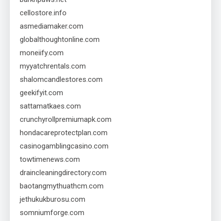
cellostore.info
asmediamaker.com
globalthoughtonline.com
moneiify.com
myyatchrentals.com
shalomcandlestores.com
geekifyit.com
sattamatkaes.com
crunchyrollpremiumapk.com
hondacareprotectplan.com
casinogamblingcasino.com
towtimenews.com
draincleaningdirectory.com
baotangmythuathcm.com
jethukukburosu.com
somniumforge.com