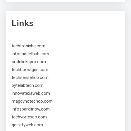
Links
techtronixhq.com
infogadgethub.com
codelinkitpro.com
techboostgen.com
techsensehub.com
bytelabtech.com
innovatexaweb.com
magdynotechco.com
infosparkitnow.com
techvortexco.com
geekifyweb.com