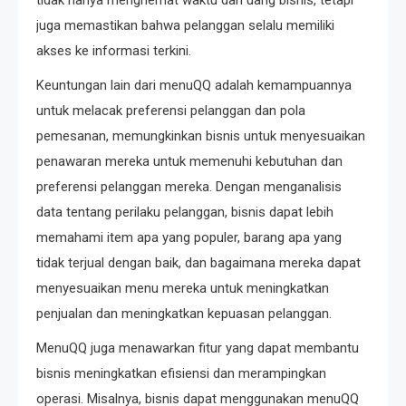
tidak hanya menghemat waktu dan uang bisnis, tetapi
juga memastikan bahwa pelanggan selalu memiliki
akses ke informasi terkini.
Keuntungan lain dari menuQQ adalah kemampuannya
untuk melacak preferensi pelanggan dan pola
pemesanan, memungkinkan bisnis untuk menyesuaikan
penawaran mereka untuk memenuhi kebutuhan dan
preferensi pelanggan mereka. Dengan menganalisis
data tentang perilaku pelanggan, bisnis dapat lebih
memahami item apa yang populer, barang apa yang
tidak terjual dengan baik, dan bagaimana mereka dapat
menyesuaikan menu mereka untuk meningkatkan
penjualan dan meningkatkan kepuasan pelanggan.
MenuQQ juga menawarkan fitur yang dapat membantu
bisnis meningkatkan efisiensi dan merampingkan
operasi. Misalnya, bisnis dapat menggunakan menuQQ