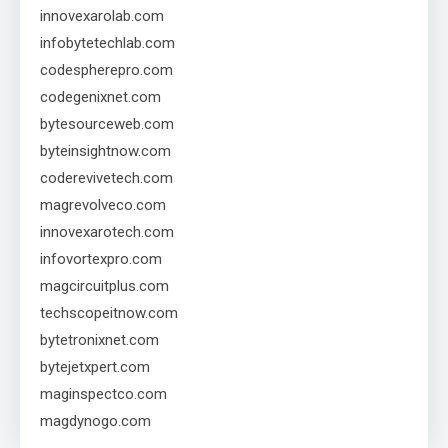
innovexarolab.com
infobytetechlab.com
codespherepro.com
codegenixnet.com
bytesourceweb.com
byteinsightnow.com
coderevivetech.com
magrevolveco.com
innovexarotech.com
infovortexpro.com
magcircuitplus.com
techscopeitnow.com
bytetronixnet.com
bytejetxpert.com
maginspectco.com
magdynogo.com