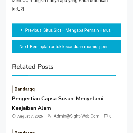
MenuQQ mungkin hanya apa yang Anda butuhkan.
[ad_2]
Post
Previous:
Situs Slot – Mengapa Pemain Harus Memilih Situs Slot dengan RTP Tinggi?
navigation
Next:
Bersiaplah untuk kecanduan murniqq: permainan strategi pamungkas
Related Posts
Bandarqq
Pengertian Capsa Susun: Menyelami
Keajaiban Alam
Admin@sight-Web.com
August 7, 2026
0