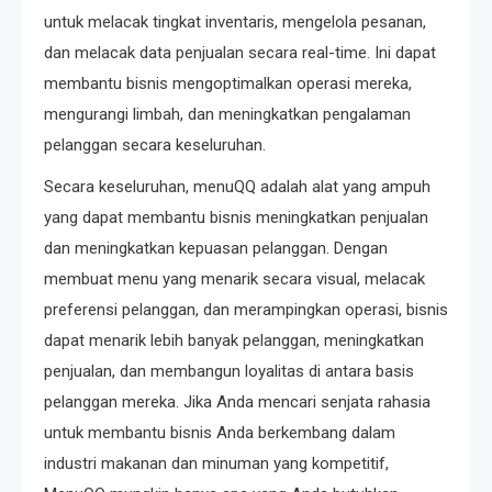
untuk melacak tingkat inventaris, mengelola pesanan,
dan melacak data penjualan secara real-time. Ini dapat
membantu bisnis mengoptimalkan operasi mereka,
mengurangi limbah, dan meningkatkan pengalaman
pelanggan secara keseluruhan.
Secara keseluruhan, menuQQ adalah alat yang ampuh
yang dapat membantu bisnis meningkatkan penjualan
dan meningkatkan kepuasan pelanggan. Dengan
membuat menu yang menarik secara visual, melacak
preferensi pelanggan, dan merampingkan operasi, bisnis
dapat menarik lebih banyak pelanggan, meningkatkan
penjualan, dan membangun loyalitas di antara basis
pelanggan mereka. Jika Anda mencari senjata rahasia
untuk membantu bisnis Anda berkembang dalam
industri makanan dan minuman yang kompetitif,