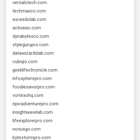
versalotech.com
techmaxco.com
exceedolab.com
activaxio.com
dynabytesco.com
stylegurupro.com
datawizardslab.com
cubiqio.com
geeklifechronicle.com
infospherepro.com
foodiesavorpro.com
vortexohq.com
epicadventurepro.com
insightwavelab.com
lifeexplorerpro.com
novusgo.com
bytestormpro.com