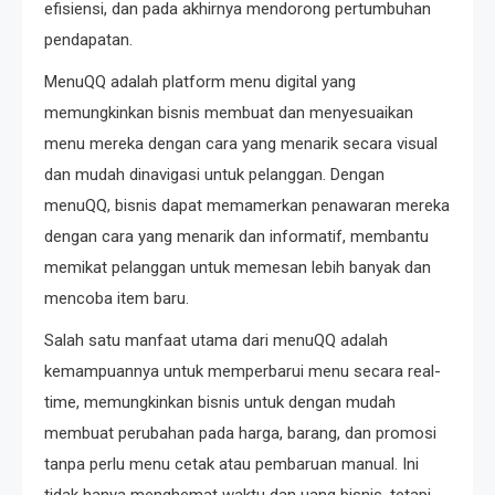
efisiensi, dan pada akhirnya mendorong pertumbuhan
pendapatan.
MenuQQ adalah platform menu digital yang
memungkinkan bisnis membuat dan menyesuaikan
menu mereka dengan cara yang menarik secara visual
dan mudah dinavigasi untuk pelanggan. Dengan
menuQQ, bisnis dapat memamerkan penawaran mereka
dengan cara yang menarik dan informatif, membantu
memikat pelanggan untuk memesan lebih banyak dan
mencoba item baru.
Salah satu manfaat utama dari menuQQ adalah
kemampuannya untuk memperbarui menu secara real-
time, memungkinkan bisnis untuk dengan mudah
membuat perubahan pada harga, barang, dan promosi
tanpa perlu menu cetak atau pembaruan manual. Ini