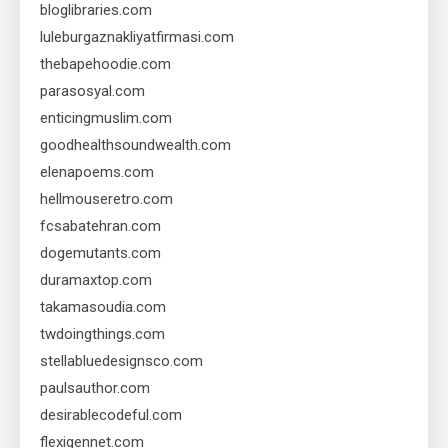
bloglibraries.com
luleburgaznakliyatfirmasi.com
thebapehoodie.com
parasosyal.com
enticingmuslim.com
goodhealthsoundwealth.com
elenapoems.com
hellmouseretro.com
fcsabatehran.com
dogemutants.com
duramaxtop.com
takamasoudia.com
twdoingthings.com
stellabluedesignsco.com
paulsauthor.com
desirablecodeful.com
flexigennet.com