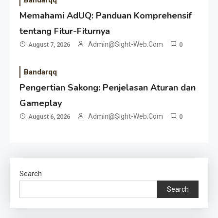
Bandarqq
Memahami AdUQ: Panduan Komprehensif
tentang Fitur-Fiturnya
Admin@sight-Web.com
August 7, 2026
0
Bandarqq
Pengertian Sakong: Penjelasan Aturan dan
Gameplay
Admin@sight-Web.com
August 6, 2026
0
Search
Search