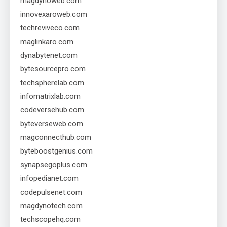
magdynoweb.com
innovexaroweb.com
techreviveco.com
maglinkaro.com
dynabytenet.com
bytesourcepro.com
techspherelab.com
infomatrixlab.com
codeversehub.com
byteverseweb.com
magconnecthub.com
byteboostgenius.com
synapsegoplus.com
infopedianet.com
codepulsenet.com
magdynotech.com
techscopehq.com