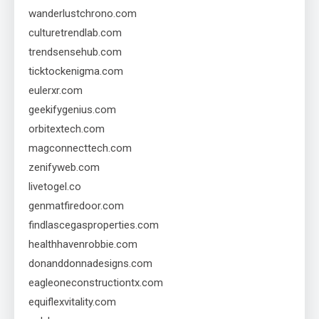
wanderlustchrono.com
culturetrendlab.com
trendsensehub.com
ticktockenigma.com
eulerxr.com
geekifygenius.com
orbitextech.com
magconnecttech.com
zenifyweb.com
livetogel.co
genmatfiredoor.com
findlascegasproperties.com
healthhavenrobbie.com
donanddonnadesigns.com
eagleoneconstructiontx.com
equiflexvitality.com