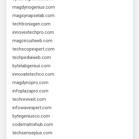
magdynogenius.com
magsynapselab.com
techtronixgen.com
innovextechpro.com
magcircuitweb.com
techscopexpert.com
techpediaweb.com
bytelabgenius.com
innovatetechco.com
magdynopro.com
infoplazapro.com
techreviveit.com
infowavexpert.com
bytegeniusco.com
codematrixhub.com
techsenseplus.com