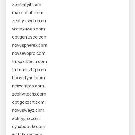
zenithifyit.com
maxxiohub.com
zephyraweb.com
vortexaweb.com
optigeniusco.com
novuspherex.com
novaevopro.com
trusparktech.com
trubrandzhq.com
boostifynet.com
nexventpro.com
zephyrtechx.com
optigoxpert.com
novuswayz.com
actifypro.com
dynaboostx.com
instaflexco.com