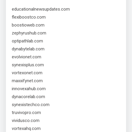
educationalnewsupdates.com
flexiboostco.com
boostioweb.com
zephyrushub.com
optipathlab.com
dynabytelab.com
evolvionet.com
synexisplus.com
vortexonet.com
maxxifynet.com
innovexahub.com
dynacorelab.com
synexistechco.com
truvivopro.com
vividusco.com
vortexahq.com