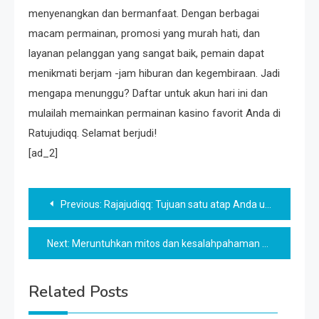
menyenangkan dan bermanfaat. Dengan berbagai
macam permainan, promosi yang murah hati, dan
layanan pelanggan yang sangat baik, pemain dapat
menikmati berjam -jam hiburan dan kegembiraan. Jadi
mengapa menunggu? Daftar untuk akun hari ini dan
mulailah memainkan permainan kasino favorit Anda di
Ratujudiqq. Selamat berjudi!
[ad_2]
Post
Previous:
Rajajudiqq: Tujuan satu atap Anda untuk kesenangan perjudian online
navigation
Next:
Meruntuhkan mitos dan kesalahpahaman di sekitar Murahqq
Related Posts