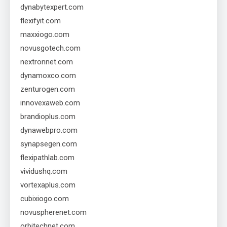
dynabytexpert.com
flexifyit.com
maxxiogo.com
novusgotech.com
nextronnet.com
dynamoxco.com
zenturogen.com
innovexaweb.com
brandioplus.com
dynawebpro.com
synapsegen.com
flexipathlab.com
vividushq.com
vortexaplus.com
cubixiogo.com
novuspherenet.com
orbitechnet.com