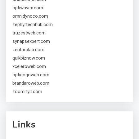
optiwavex.com
omnidynoco.com
zephyrtechhub.com
truzestweb.com
synapsexpert.com
zentarolab.com
quikbiznow.com
xceleroweb.com
optigogoweb.com
brandaroweb.com
zoomifyit.com
Links