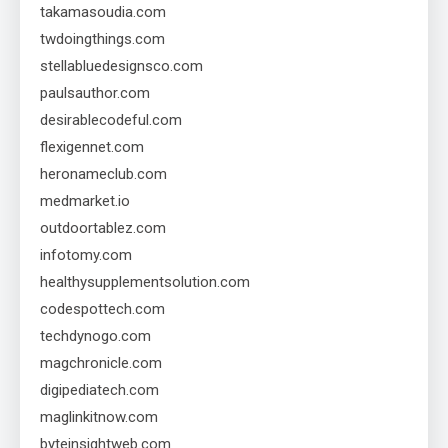
takamasoudia.com
twdoingthings.com
stellabluedesignsco.com
paulsauthor.com
desirablecodeful.com
flexigennet.com
heronameclub.com
medmarket.io
outdoortablez.com
infotomy.com
healthysupplementsolution.com
codespottech.com
techdynogo.com
magchronicle.com
digipediatech.com
maglinkitnow.com
byteinsightweb.com