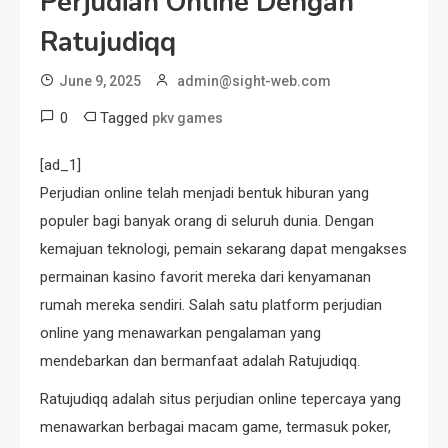
Perjudian Online Dengan
Ratujudiqq
June 9, 2025
admin@sight-web.com
0
Tagged
pkv games
[ad_1]
Perjudian online telah menjadi bentuk hiburan yang
populer bagi banyak orang di seluruh dunia. Dengan
kemajuan teknologi, pemain sekarang dapat mengakses
permainan kasino favorit mereka dari kenyamanan
rumah mereka sendiri. Salah satu platform perjudian
online yang menawarkan pengalaman yang
mendebarkan dan bermanfaat adalah Ratujudiqq.
Ratujudiqq adalah situs perjudian online tepercaya yang
menawarkan berbagai macam game, termasuk poker,