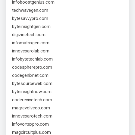
infoboostgenius.com
techwavegen.com
bytesavvypro.com
byteinsightgen.com
digizinetech.com
infomatrixgen.com
innovexarolab.com
infobytetechlab.com
codespherepro.com
codegenixnet.com
bytesourceweb.com
byteinsightnow.com
coderevivetech.com
magrevolveco.com
innovexarotech.com
infovortexpro.com
magcircuitplus.com