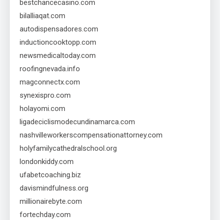
bestchancecasino.com
bilalliaqat.com
autodispensadores.com
inductioncooktopp.com
newsmedicaltoday.com
roofingnevada.info
magconnectx.com
synexispro.com
holayomi.com
ligadeciclismodecundinamarca.com
nashvilleworkerscompensationattorney.com
holyfamilycathedralschool.org
londonkiddy.com
ufabetcoaching.biz
davismindfulness.org
millionairebyte.com
fortechday.com