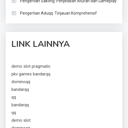
Pengertian Sakong: Penjelasan Aturan dan Gameplay
Pengertian Aduqq: Tinjauan Komprehensif
LINK LAINNYA
demo slot pragmatic
pkv games bandarqq
dominoqq
bandarqq
qq
bandarqq
qq
demo slot