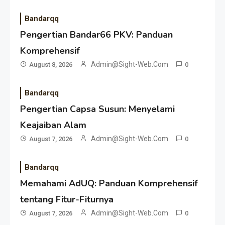
Bandarqq
Pengertian Bandar66 PKV: Panduan
Komprehensif
Admin@sight-Web.com
August 8, 2026
0
Bandarqq
Pengertian Capsa Susun: Menyelami
Keajaiban Alam
Admin@sight-Web.com
August 7, 2026
0
Bandarqq
Memahami AdUQ: Panduan Komprehensif
tentang Fitur-Fiturnya
Admin@sight-Web.com
August 7, 2026
0