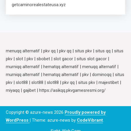
getcaminorealestateusa.xyz
menuqq alternatif
|
pkv qq
|
pkv qq
|
situs pkv
|
situs qq
|
situs
pkv
|
slot
|
pkv
|
sbobet
|
slot gacor
|
situs slot gacor
|
murniqq alternatif
|
hematqq alternatif
|
menuqq alternatif
|
murniqq alternatif
|
hematqq alternatif
|
pkv
|
dominoqq
|
situs
pkv
|
slot88
|
slot88
|
slot88
|
pkv qq
|
situs pkv
|
majestibet
|
miyaqq
|
gajibet
|
https://asikqq.pkvgamesresmi.org/
Copyright © azure-news 2026
Proudly powered by
WordPress
|
Theme: azure-news by
CodeVibrant
.