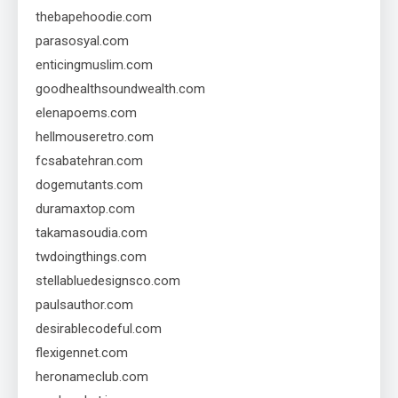
thebapehoodie.com
parasosyal.com
enticingmuslim.com
goodhealthsoundwealth.com
elenapoems.com
hellmouseretro.com
fcsabatehran.com
dogemutants.com
duramaxtop.com
takamasoudia.com
twdoingthings.com
stellabluedesignsco.com
paulsauthor.com
desirablecodeful.com
flexigennet.com
heronameclub.com