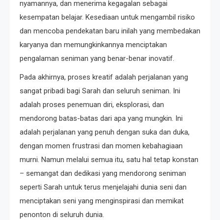
nyamannya, dan menerima kegagalan sebagai
kesempatan belajar. Kesediaan untuk mengambil risiko
dan mencoba pendekatan baru inilah yang membedakan
karyanya dan memungkinkannya menciptakan
pengalaman seniman yang benar-benar inovatif.
Pada akhirnya, proses kreatif adalah perjalanan yang
sangat pribadi bagi Sarah dan seluruh seniman. Ini
adalah proses penemuan diri, eksplorasi, dan
mendorong batas-batas dari apa yang mungkin. Ini
adalah perjalanan yang penuh dengan suka dan duka,
dengan momen frustrasi dan momen kebahagiaan
murni. Namun melalui semua itu, satu hal tetap konstan
– semangat dan dedikasi yang mendorong seniman
seperti Sarah untuk terus menjelajahi dunia seni dan
menciptakan seni yang menginspirasi dan memikat
penonton di seluruh dunia.