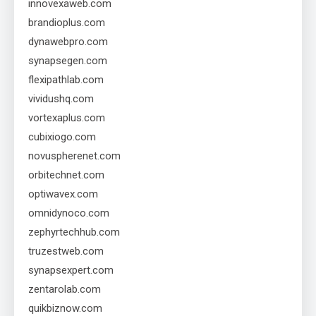
innovexaweb.com
brandioplus.com
dynawebpro.com
synapsegen.com
flexipathlab.com
vividushq.com
vortexaplus.com
cubixiogo.com
novuspherenet.com
orbitechnet.com
optiwavex.com
omnidynoco.com
zephyrtechhub.com
truzestweb.com
synapsexpert.com
zentarolab.com
quikbiznow.com