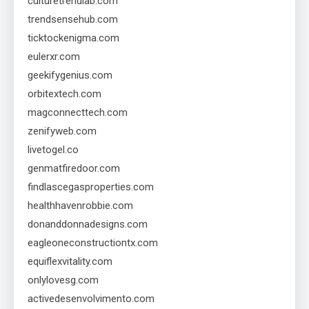
culturetrendlab.com
trendsensehub.com
ticktockenigma.com
eulerxr.com
geekifygenius.com
orbitextech.com
magconnecttech.com
zenifyweb.com
livetogel.co
genmatfiredoor.com
findlascegasproperties.com
healthhavenrobbie.com
donanddonnadesigns.com
eagleoneconstructiontx.com
equiflexvitality.com
onlylovesg.com
activedesenvolvimento.com