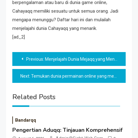
berpengalaman atau baru di dunia game online,
Cahayaqq memiliki sesuatu untuk semua orang. Jadi
mengapa menunggu? Daftar hari ini dan mulailah
menjelajahi dunia Cahayaqq yang menarik.
[ad_2]
Post
Previous:
Menjelajahi Dunia Mejaqq yang Menyenangkan: Apa yang Perlu Anda Ketahui
navigation
Next:
Temukan dunia permainan online yang menarik dengan Zoyaqq
Related Posts
Bandarqq
Pengertian Aduqq: Tinjauan Komprehensif