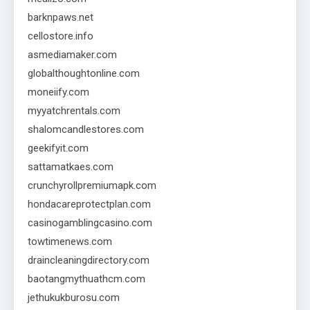
barknpaws.net
cellostore.info
asmediamaker.com
globalthoughtonline.com
moneiify.com
myyatchrentals.com
shalomcandlestores.com
geekifyit.com
sattamatkaes.com
crunchyrollpremiumapk.com
hondacareprotectplan.com
casinogamblingcasino.com
towtimenews.com
draincleaningdirectory.com
baotangmythuathcm.com
jethukukburosu.com