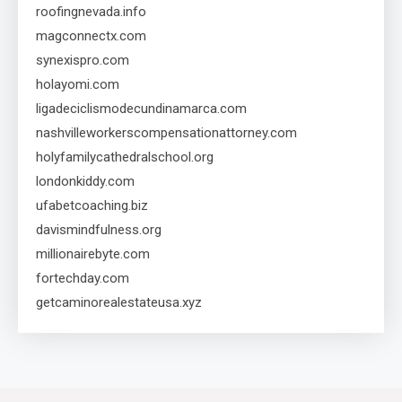
roofingnevada.info
magconnectx.com
synexispro.com
holayomi.com
ligadeciclismodecundinamarca.com
nashvilleworkerscompensationattorney.com
holyfamilycathedralschool.org
londonkiddy.com
ufabetcoaching.biz
davismindfulness.org
millionairebyte.com
fortechday.com
getcaminorealestateusa.xyz