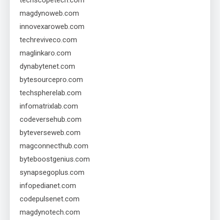
techscopetech.com
magdynoweb.com
innovexaroweb.com
techreviveco.com
maglinkaro.com
dynabytenet.com
bytesourcepro.com
techspherelab.com
infomatrixlab.com
codeversehub.com
byteverseweb.com
magconnecthub.com
byteboostgenius.com
synapsegoplus.com
infopedianet.com
codepulsenet.com
magdynotech.com