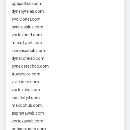
optipathlab.com
dynabytelab.com
evolvionet.com
synexisplus.com
vortexonet.com
maxxifynet.com
innovexahub.com
dynacorelab.com
synexistechco.com
truvivopro.com
vividusco.com
vortexahq.com
zenithifyit.com
maxxiohub.com
zephyraweb.com
vortexaweb.com
optigeniusco.com