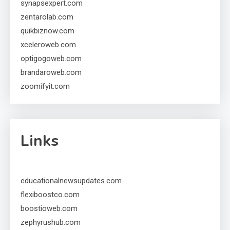
synapsexpert.com
zentarolab.com
quikbiznow.com
xceleroweb.com
optigogoweb.com
brandaroweb.com
zoomifyit.com
Links
educationalnewsupdates.com
flexiboostco.com
boostioweb.com
zephyrushub.com