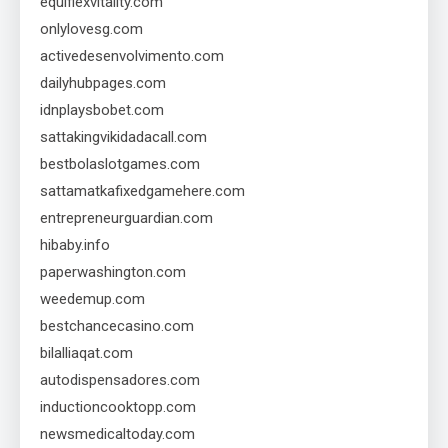
equiflexvitality.com
onlylovesg.com
activedesenvolvimento.com
dailyhubpages.com
idnplaysbobet.com
sattakingvikidadacall.com
bestbolaslotgames.com
sattamatkafixedgamehere.com
entrepreneurguardian.com
hibaby.info
paperwashington.com
weedemup.com
bestchancecasino.com
bilalliaqat.com
autodispensadores.com
inductioncooktopp.com
newsmedicaltoday.com