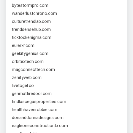
bytestormpro.com
wanderlustchrono.com
culturetrendlab.com
trendsensehub.com
ticktockenigma.com
eulerxr.com
geekifygenius.com
orbitextech.com
magconnecttech.com
zenifyweb.com
livetogel.co
genmatfiredoor.com
findlascegasproperties.com
healthhavenrobbie.com
donanddonnadesigns.com
eagleoneconstructiontx.com