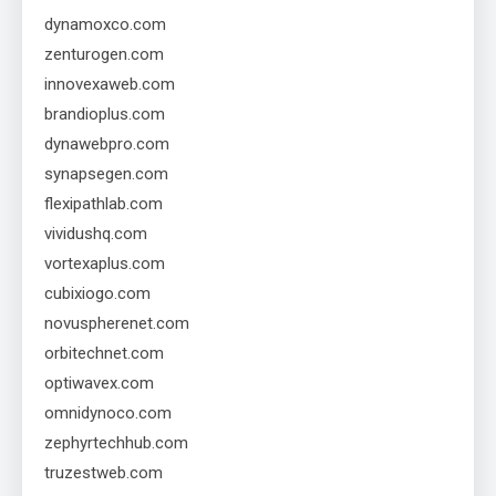
dynamoxco.com
zenturogen.com
innovexaweb.com
brandioplus.com
dynawebpro.com
synapsegen.com
flexipathlab.com
vividushq.com
vortexaplus.com
cubixiogo.com
novuspherenet.com
orbitechnet.com
optiwavex.com
omnidynoco.com
zephyrtechhub.com
truzestweb.com