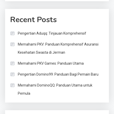
Recent Posts
Pengertian Aduqq: Tinjauan Komprehensif
Memahami PKV: Panduan Komprehensif Asuransi
Kesehatan Swasta di Jerman
Memahami PKV Games: Panduan Utama
Pengertian Domino99: Panduan Bagi Pemain Baru
Memahami DominoQQ: Panduan Utama untuk
Pemula