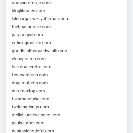
somniumforge.com
bloglibraries.com
luleburgaznakliyatfirmasi.com
thebapehoodie.com
parasosyal.com
enticingmuslim.com
goodhealthsoundwealth.com
elenapoems.com
hellmouseretro.com
fcsabatehran.com
dogemutants.com
duramaxtop.com
takamasoudia.com
twdoingthings.com
stellabluedesignsco.com
paulsauthor.com
desirablecodeful.com