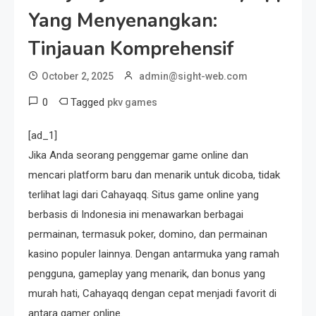
Yang Menyenangkan:
Tinjauan Komprehensif
October 2, 2025
admin@sight-web.com
0
Tagged
pkv games
[ad_1]
Jika Anda seorang penggemar game online dan
mencari platform baru dan menarik untuk dicoba, tidak
terlihat lagi dari Cahayaqq. Situs game online yang
berbasis di Indonesia ini menawarkan berbagai
permainan, termasuk poker, domino, dan permainan
kasino populer lainnya. Dengan antarmuka yang ramah
pengguna, gameplay yang menarik, dan bonus yang
murah hati, Cahayaqq dengan cepat menjadi favorit di
antara gamer online.