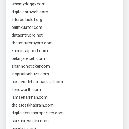
whymydoggy.com
digitalearnweb.com
interbolaslot.org
palmkuafor.com
dataentrypro.net
dreamrummypro.com
kaiminsupport.com
belanjareceh.com
shannonsticker.com
insprationbuzz.com
passeiodebarcoarraial.com
fondworth.com
iamseharkhan.com
thelatestkhabrain.com
digitaldesignproperties.com
sarkariresultex.com
mealizo.com