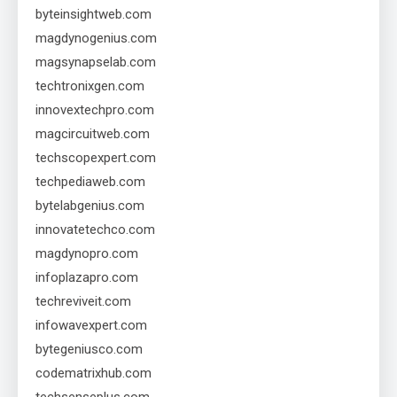
byteinsightweb.com
magdynogenius.com
magsynapselab.com
techtronixgen.com
innovextechpro.com
magcircuitweb.com
techscopexpert.com
techpediaweb.com
bytelabgenius.com
innovatetechco.com
magdynopro.com
infoplazapro.com
techreviveit.com
infowavexpert.com
bytegeniusco.com
codematrixhub.com