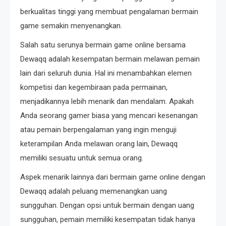
berkualitas tinggi yang membuat pengalaman bermain
game semakin menyenangkan.
Salah satu serunya bermain game online bersama
Dewaqq adalah kesempatan bermain melawan pemain
lain dari seluruh dunia. Hal ini menambahkan elemen
kompetisi dan kegembiraan pada permainan,
menjadikannya lebih menarik dan mendalam. Apakah
Anda seorang gamer biasa yang mencari kesenangan
atau pemain berpengalaman yang ingin menguji
keterampilan Anda melawan orang lain, Dewaqq
memiliki sesuatu untuk semua orang.
Aspek menarik lainnya dari bermain game online dengan
Dewaqq adalah peluang memenangkan uang
sungguhan. Dengan opsi untuk bermain dengan uang
sungguhan, pemain memiliki kesempatan tidak hanya