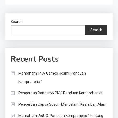
Search
Search
Recent Posts
Memahami PKV Games Resmi: Panduan
Komprehensif
Pengertian Bandar66 PKV: Panduan Komprehensif
Pengertian Capsa Susun: Menyelami Keajaiban Alam
Memahami AdUQ: Panduan Komprehensif tentang