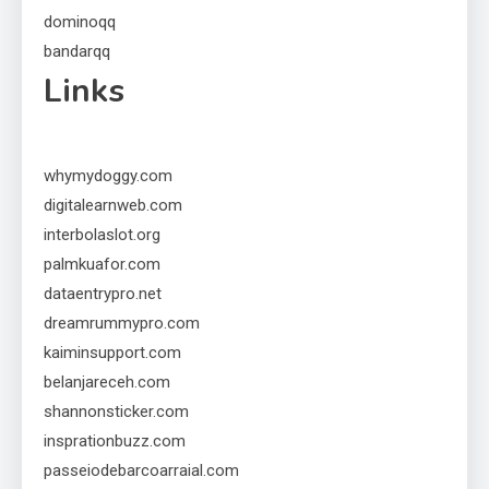
dominoqq
bandarqq
Links
whymydoggy.com
digitalearnweb.com
interbolaslot.org
palmkuafor.com
dataentrypro.net
dreamrummypro.com
kaiminsupport.com
belanjareceh.com
shannonsticker.com
insprationbuzz.com
passeiodebarcoarraial.com