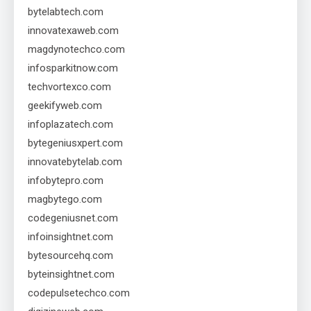
bytelabtech.com
innovatexaweb.com
magdynotechco.com
infosparkitnow.com
techvortexco.com
geekifyweb.com
infoplazatech.com
bytegeniusxpert.com
innovatebytelab.com
infobytepro.com
magbytego.com
codegeniusnet.com
infoinsightnet.com
bytesourcehq.com
byteinsightnet.com
codepulsetechco.com