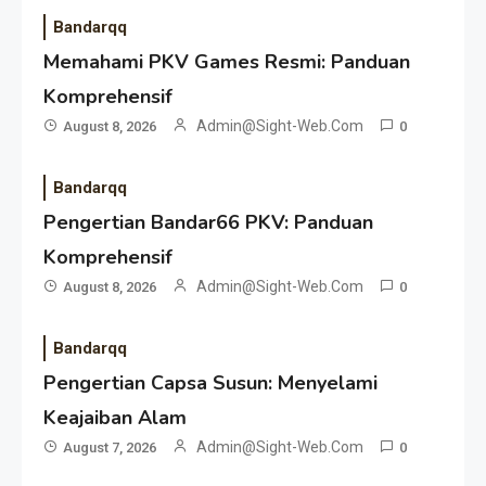
Bandarqq
Memahami PKV Games Resmi: Panduan
Komprehensif
Admin@sight-Web.com
August 8, 2026
0
Bandarqq
Pengertian Bandar66 PKV: Panduan
Komprehensif
Admin@sight-Web.com
August 8, 2026
0
Bandarqq
Pengertian Capsa Susun: Menyelami
Keajaiban Alam
Admin@sight-Web.com
August 7, 2026
0