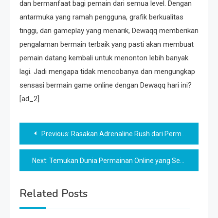
dan bermanfaat bagi pemain dari semua level. Dengan
antarmuka yang ramah pengguna, grafik berkualitas
tinggi, dan gameplay yang menarik, Dewaqq memberikan
pengalaman bermain terbaik yang pasti akan membuat
pemain datang kembali untuk menonton lebih banyak
lagi. Jadi mengapa tidak mencobanya dan mengungkap
sensasi bermain game online dengan Dewaqq hari ini?
[ad_2]
Post
Previous:
Rasakan Adrenaline Rush dari Permainan Live Casino Lintasanqq
navigation
Next:
Temukan Dunia Permainan Online yang Seru dengan Ituqq
Related Posts