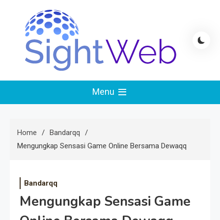
Skip
to
content
Slot Online Gacor di
Mainkan slot online gacor di situs judi terbaik yang
menawarkan slot demo untuk berlatih. Tingkatkan peluang
Menu
Situs Judi Terbaik
menang Anda dengan mencoba berbagai permainan terlebih
dahulu.
dengan Slot Demo
Home
Bandarqq
Mengungkap Sensasi Game Online Bersama Dewaqq
Bandarqq
Mengungkap Sensasi Game