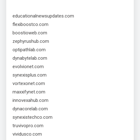
educationalnewsupdates.com
flexiboostco.com
boostioweb.com
zephyrushub.com
optipathlab.com
dynabytelab.com
evolvionet.com
synexisplus.com
vortexonet.com
maxxifynet.com
innovexahub.com
dynacorelab.com
synexistechco.com
truvivopro.com
vividusco.com