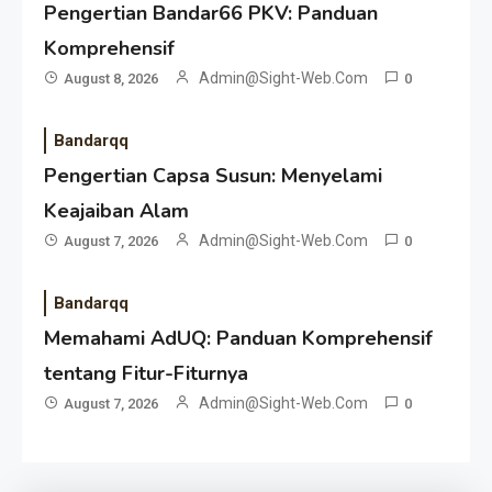
Pengertian Bandar66 PKV: Panduan
Komprehensif
Admin@sight-Web.com
August 8, 2026
0
Bandarqq
Pengertian Capsa Susun: Menyelami
Keajaiban Alam
Admin@sight-Web.com
August 7, 2026
0
Bandarqq
Memahami AdUQ: Panduan Komprehensif
tentang Fitur-Fiturnya
Admin@sight-Web.com
August 7, 2026
0