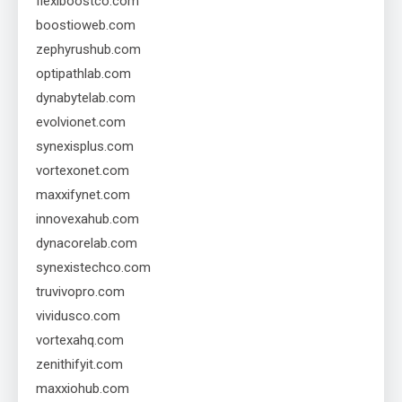
flexiboostco.com
boostioweb.com
zephyrushub.com
optipathlab.com
dynabytelab.com
evolvionet.com
synexisplus.com
vortexonet.com
maxxifynet.com
innovexahub.com
dynacorelab.com
synexistechco.com
truvivopro.com
vividusco.com
vortexahq.com
zenithifyit.com
maxxiohub.com