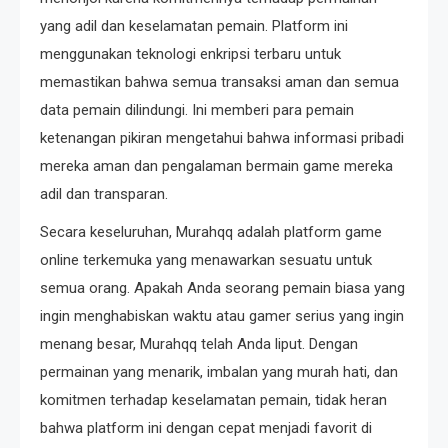
yang adil dan keselamatan pemain. Platform ini
menggunakan teknologi enkripsi terbaru untuk
memastikan bahwa semua transaksi aman dan semua
data pemain dilindungi. Ini memberi para pemain
ketenangan pikiran mengetahui bahwa informasi pribadi
mereka aman dan pengalaman bermain game mereka
adil dan transparan.
Secara keseluruhan, Murahqq adalah platform game
online terkemuka yang menawarkan sesuatu untuk
semua orang. Apakah Anda seorang pemain biasa yang
ingin menghabiskan waktu atau gamer serius yang ingin
menang besar, Murahqq telah Anda liput. Dengan
permainan yang menarik, imbalan yang murah hati, dan
komitmen terhadap keselamatan pemain, tidak heran
bahwa platform ini dengan cepat menjadi favorit di