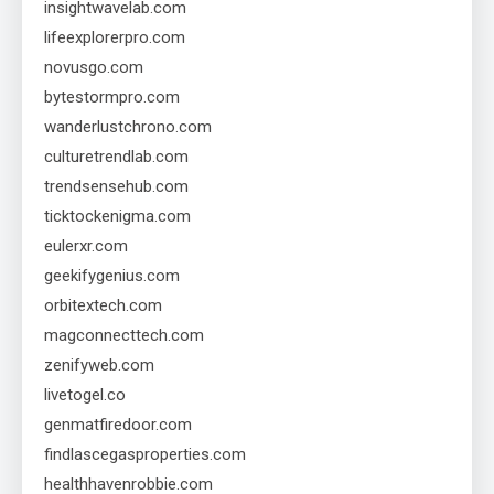
insightwavelab.com
lifeexplorerpro.com
novusgo.com
bytestormpro.com
wanderlustchrono.com
culturetrendlab.com
trendsensehub.com
ticktockenigma.com
eulerxr.com
geekifygenius.com
orbitextech.com
magconnecttech.com
zenifyweb.com
livetogel.co
genmatfiredoor.com
findlascegasproperties.com
healthhavenrobbie.com