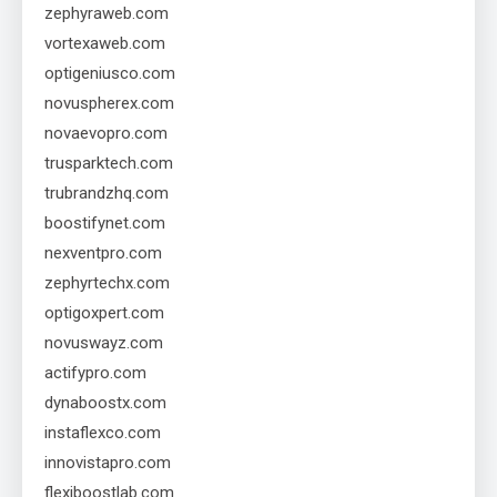
zephyraweb.com
vortexaweb.com
optigeniusco.com
novuspherex.com
novaevopro.com
trusparktech.com
trubrandzhq.com
boostifynet.com
nexventpro.com
zephyrtechx.com
optigoxpert.com
novuswayz.com
actifypro.com
dynaboostx.com
instaflexco.com
innovistapro.com
flexiboostlab.com