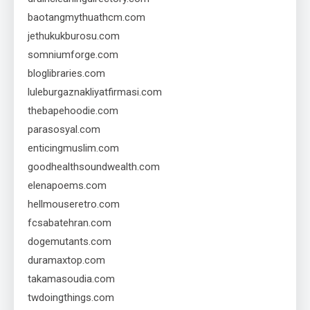
baotangmythuathcm.com
jethukukburosu.com
somniumforge.com
bloglibraries.com
luleburgaznakliyatfirmasi.com
thebapehoodie.com
parasosyal.com
enticingmuslim.com
goodhealthsoundwealth.com
elenapoems.com
hellmouseretro.com
fcsabatehran.com
dogemutants.com
duramaxtop.com
takamasoudia.com
twdoingthings.com