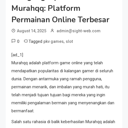
Murahqq: Platform
Permainan Online Terbesar
August 14, 2025
admin@sight-web.com
0
Tagged
,
pkv games
slot
[ad_1]
Murahqq adalah platform game online yang telah
mendapatkan popularitas di kalangan gamer di seluruh
dunia. Dengan antarmuka yang ramah pengguna,
permainan menarik, dan imbalan yang murah hati, itu
telah menjadi tujuan tujuan bagi mereka yang ingin
memiliki pengalaman bermain yang menyenangkan dan
bermanfaat.
Salah satu rahasia di balik keberhasilan Murahqq adalah