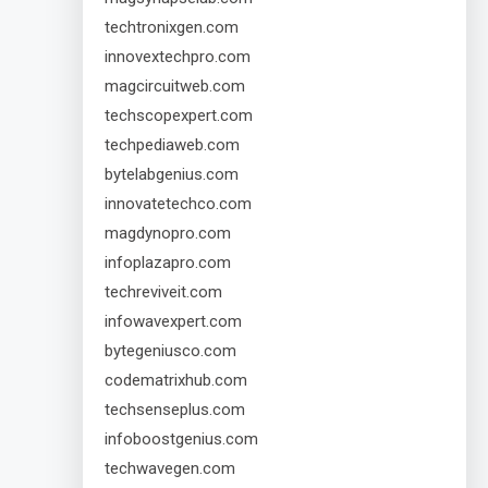
techtronixgen.com
innovextechpro.com
magcircuitweb.com
techscopexpert.com
techpediaweb.com
bytelabgenius.com
innovatetechco.com
magdynopro.com
infoplazapro.com
techreviveit.com
infowavexpert.com
bytegeniusco.com
codematrixhub.com
techsenseplus.com
infoboostgenius.com
techwavegen.com