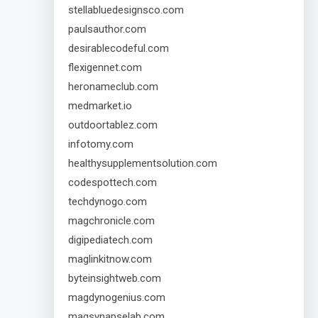
stellabluedesignsco.com
paulsauthor.com
desirablecodeful.com
flexigennet.com
heronameclub.com
medmarket.io
outdoortablez.com
infotomy.com
healthysupplementsolution.com
codespottech.com
techdynogo.com
magchronicle.com
digipediatech.com
maglinkitnow.com
byteinsightweb.com
magdynogenius.com
magsynapselab.com