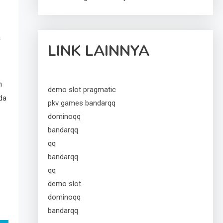
a
LINK LAINNYA
n
demo slot pragmatic
da
pkv games bandarqq
dominoqq
bandarqq
qq
bandarqq
qq
demo slot
dominoqq
bandarqq