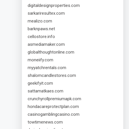
digitaldesignproperties.com
sarkariresultex.com
mealizo.com
barknpaws.net
cellostore.info
asmediamaker.com
globalthoughtonline.com
moneiify.com
myyatchrentals.com
shalomcandlestores.com
geekifyit.com
sattamatkaes.com
crunchyrollpremiumapk.com
hondacareprotectplan.com
casinogamblingcasino.com
towtimenews.com