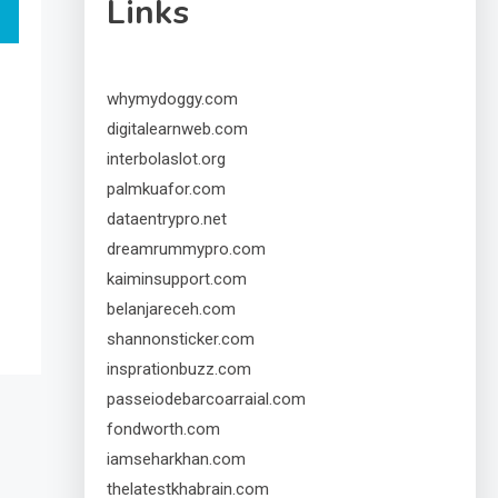
Links
whymydoggy.com
digitalearnweb.com
interbolaslot.org
palmkuafor.com
dataentrypro.net
dreamrummypro.com
kaiminsupport.com
belanjareceh.com
shannonsticker.com
insprationbuzz.com
passeiodebarcoarraial.com
fondworth.com
iamseharkhan.com
thelatestkhabrain.com