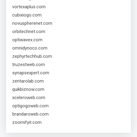
vortexaplus.com
cubixiogo.com
novuspherenet.com
orbitechnet.com
optiwavex.com
omnidynoco.com
zephyrtechhub.com
truzestweb.com
synapsexpert.com
zentarolab.com
quikbiznow.com
xceleroweb.com
optigogoweb.com
brandaroweb.com
zoomifyit.com