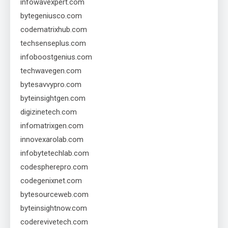
infowavexpert.com
bytegeniusco.com
codematrixhub.com
techsenseplus.com
infoboostgenius.com
techwavegen.com
bytesavvypro.com
byteinsightgen.com
digizinetech.com
infomatrixgen.com
innovexarolab.com
infobytetechlab.com
codespherepro.com
codegenixnet.com
bytesourceweb.com
byteinsightnow.com
coderevivetech.com