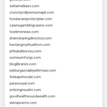
sattamatkaes.com
crunchyrollpremiumapk.com
hondacareprotectplan.com
casinogamblingcasino.com
towtimenews.com
draincleaningdirectory.com
baotangmythuathcm.com
jethukukburosu.com
somniumforge.com
bloglibraries.com
luleburgaznakliyatfirmasi.com
thebapehoodie.com
parasosyal.com
enticingmuslim.com
goodhealthsoundwealth.com
elenapoems.com