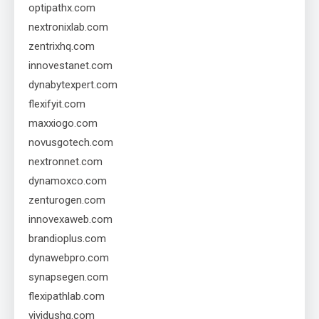
optipathx.com
nextronixlab.com
zentrixhq.com
innovestanet.com
dynabytexpert.com
flexifyit.com
maxxiogo.com
novusgotech.com
nextronnet.com
dynamoxco.com
zenturogen.com
innovexaweb.com
brandioplus.com
dynawebpro.com
synapsegen.com
flexipathlab.com
vividushq.com