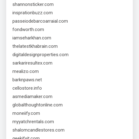
shannonsticker.com
insprationbuzz.com
passeiodebarcoarraial.com
fondworth.com
iamseharkhan.com
thelatestkhabrain.com
digitaldesignproperties.com
sarkariresultex.com
mealizo.com
barknpaws.net
cellostore.info
asmediamaker.com
globalthoughtonline.com
moneiify.com
myyatchrentals.com
shalomcandlestores.com
geekifyit.com