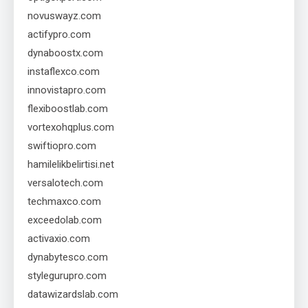
novuswayz.com
actifypro.com
dynaboostx.com
instaflexco.com
innovistapro.com
flexiboostlab.com
vortexohqplus.com
swiftiopro.com
hamilelikbelirtisi.net
versalotech.com
techmaxco.com
exceedolab.com
activaxio.com
dynabytesco.com
stylegurupro.com
datawizardslab.com