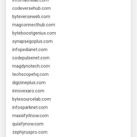
infomatrixlab.com
codeversehub.com
byteverseweb.com
magconnecthub.com
byteboostgenius.com
synapsegoplus.com
infopedianet.com
codepulsenet.com
magdynotech.com
techscopehq.com
digizineplus.com
innovexaro.com
bytesourcelab.com
infosparknet.com
maxxifyitnow.com
quixifynow.com
zephyruspro.com