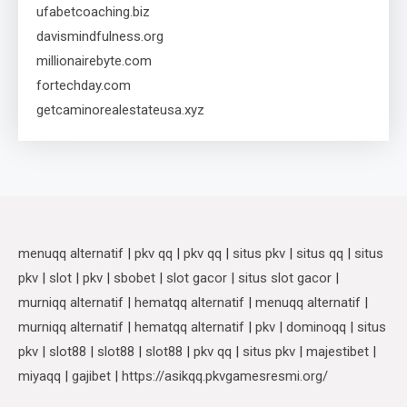
ufabetcoaching.biz
davismindfulness.org
millionairebyte.com
fortechday.com
getcaminorealestateusa.xyz
menuqq alternatif
|
pkv qq
|
pkv qq
|
situs pkv
|
situs qq
|
situs
pkv
|
slot
|
pkv
|
sbobet
|
slot gacor
|
situs slot gacor
|
murniqq alternatif
|
hematqq alternatif
|
menuqq alternatif
|
murniqq alternatif
|
hematqq alternatif
|
pkv
|
dominoqq
|
situs
pkv
|
slot88
|
slot88
|
slot88
|
pkv qq
|
situs pkv
|
majestibet
|
miyaqq
|
gajibet
|
https://asikqq.pkvgamesresmi.org/