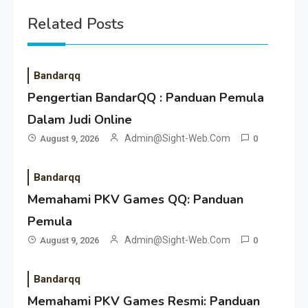
Related Posts
Bandarqq
Pengertian BandarQQ : Panduan Pemula
Dalam Judi Online
Admin@sight-Web.com
August 9, 2026
0
Bandarqq
Memahami PKV Games QQ: Panduan
Pemula
Admin@sight-Web.com
August 9, 2026
0
Bandarqq
Memahami PKV Games Resmi: Panduan