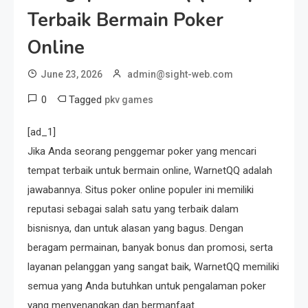
Terbaik Bermain Poker
Online
June 23, 2026
admin@sight-web.com
0
Tagged
pkv games
[ad_1]
Jika Anda seorang penggemar poker yang mencari
tempat terbaik untuk bermain online, WarnetQQ adalah
jawabannya. Situs poker online populer ini memiliki
reputasi sebagai salah satu yang terbaik dalam
bisnisnya, dan untuk alasan yang bagus. Dengan
beragam permainan, banyak bonus dan promosi, serta
layanan pelanggan yang sangat baik, WarnetQQ memiliki
semua yang Anda butuhkan untuk pengalaman poker
yang menyenangkan dan bermanfaat.