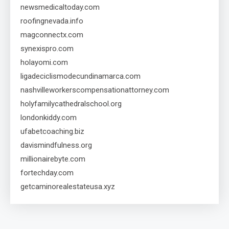
newsmedicaltoday.com
roofingnevada.info
magconnectx.com
synexispro.com
holayomi.com
ligadeciclismodecundinamarca.com
nashvilleworkerscompensationattorney.com
holyfamilycathedralschool.org
londonkiddy.com
ufabetcoaching.biz
davismindfulness.org
millionairebyte.com
fortechday.com
getcaminorealestateusa.xyz