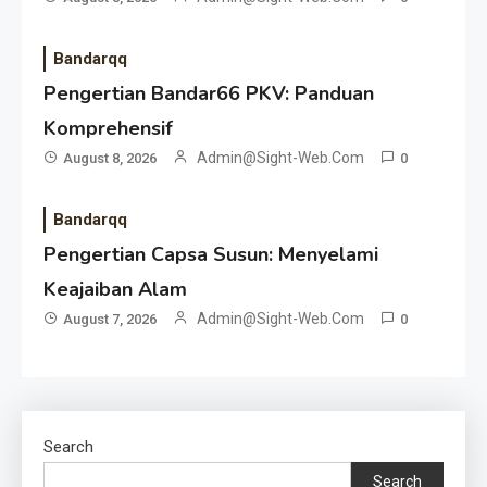
Bandarqq
Pengertian Bandar66 PKV: Panduan
Komprehensif
Admin@sight-Web.com
August 8, 2026
0
Bandarqq
Pengertian Capsa Susun: Menyelami
Keajaiban Alam
Admin@sight-Web.com
August 7, 2026
0
Search
Search