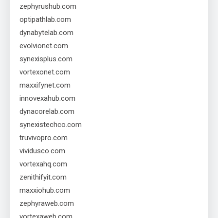
zephyrushub.com
optipathlab.com
dynabytelab.com
evolvionet.com
synexisplus.com
vortexonet.com
maxxifynet.com
innovexahub.com
dynacorelab.com
synexistechco.com
truvivopro.com
vividusco.com
vortexahq.com
zenithifyit.com
maxxiohub.com
zephyraweb.com
vortexaweb.com