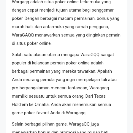
Wargaqq adalah situs poker online terkemuka yang
dengan cepat menjadi tujuan utama bagi penggemar
poker. Dengan berbagai macam permainan, bonus yang
murah hati, dan antarmuka yang ramah pengguna,
WaraGAQQ menawarkan semua yang diinginkan pemain
di situs poker online.
Salah satu alasan utama mengapa WaraGQQ sangat
populer di kalangan pemain poker online adalah
berbagai permainan yang mereka tawarkan. Apakah
Anda seorang pemula yang ingin mempelajari tali atau
pro berpengalaman mencari tantangan, Waragaqq
memiliki sesuatu untuk semua orang. Dari Texas
Hold’em ke Omaha, Anda akan menemukan semua
game poker favorit Anda di Waragaqq.
Selain berbagai pilihan game, WaragaQQ juga
menawarkan bonus dan promosi yang murah hati