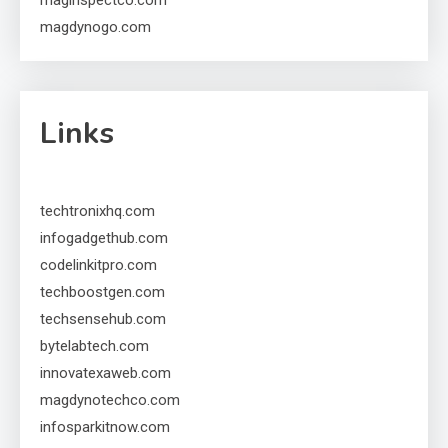
maginspectco.com
magdynogo.com
Links
techtronixhq.com
infogadgethub.com
codelinkitpro.com
techboostgen.com
techsensehub.com
bytelabtech.com
innovatexaweb.com
magdynotechco.com
infosparkitnow.com