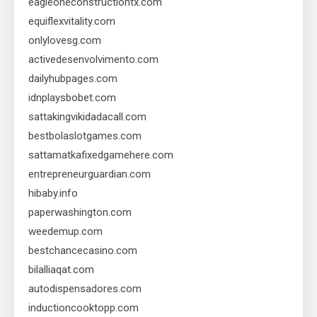
eagleoneconstructiontx.com
equiflexvitality.com
onlylovesg.com
activedesenvolvimento.com
dailyhubpages.com
idnplaysbobet.com
sattakingvikidadacall.com
bestbolaslotgames.com
sattamatkafixedgamehere.com
entrepreneurguardian.com
hibaby.info
paperwashington.com
weedemup.com
bestchancecasino.com
bilalliaqat.com
autodispensadores.com
inductioncooktopp.com