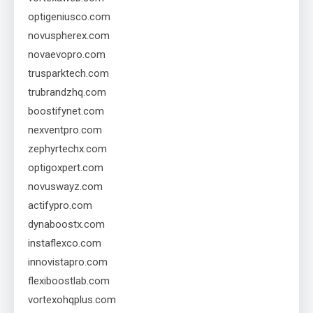
optigeniusco.com
novuspherex.com
novaevopro.com
trusparktech.com
trubrandzhq.com
boostifynet.com
nexventpro.com
zephyrtechx.com
optigoxpert.com
novuswayz.com
actifypro.com
dynaboostx.com
instaflexco.com
innovistapro.com
flexiboostlab.com
vortexohqplus.com