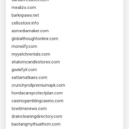
mealizo.com
barknpaws.net
cellostore.info
asmediamaker.com
globalthoughtonline.com
moneiify.com
myyatchrentals.com
shalomcandlestores.com
geekifyit.com
sattamatkaes.com
crunchyrollpremiumapk.com
hondacareprotectplan.com
casinogamblingcasino.com
towtimenews.com
draincleaningdirectory.com
baotangmythuathcm.com