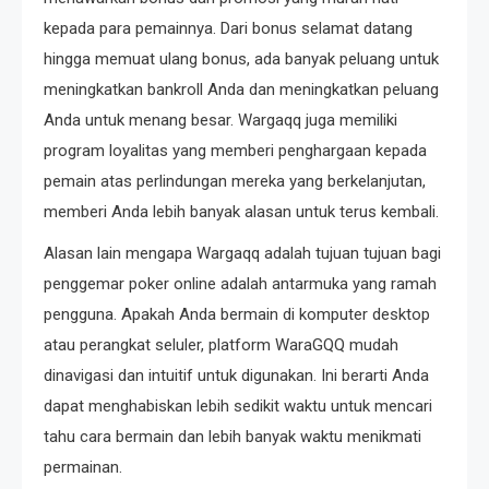
kepada para pemainnya. Dari bonus selamat datang
hingga memuat ulang bonus, ada banyak peluang untuk
meningkatkan bankroll Anda dan meningkatkan peluang
Anda untuk menang besar. Wargaqq juga memiliki
program loyalitas yang memberi penghargaan kepada
pemain atas perlindungan mereka yang berkelanjutan,
memberi Anda lebih banyak alasan untuk terus kembali.
Alasan lain mengapa Wargaqq adalah tujuan tujuan bagi
penggemar poker online adalah antarmuka yang ramah
pengguna. Apakah Anda bermain di komputer desktop
atau perangkat seluler, platform WaraGQQ mudah
dinavigasi dan intuitif untuk digunakan. Ini berarti Anda
dapat menghabiskan lebih sedikit waktu untuk mencari
tahu cara bermain dan lebih banyak waktu menikmati
permainan.