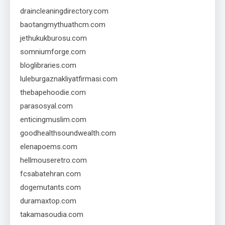
draincleaningdirectory.com
baotangmythuathcm.com
jethukukburosu.com
somniumforge.com
bloglibraries.com
luleburgaznakliyatfirmasi.com
thebapehoodie.com
parasosyal.com
enticingmuslim.com
goodhealthsoundwealth.com
elenapoems.com
hellmouseretro.com
fcsabatehran.com
dogemutants.com
duramaxtop.com
takamasoudia.com