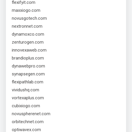
flexifyit.com
maxxiogo.com
novusgotech.com
nextronnet.com
dynamoxco.com
zenturogen.com
innovexaweb.com
brandioplus.com
dynawebpro.com
synapsegen.com
flexipathlab.com
vividushq.com
vortexaplus.com
cubixiogo.com
novuspherenet.com
orbitechnet.com
optiwavex.com