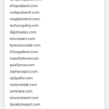
infopedianet.com
codepulsenet.com
magdynotech.com
techscopehq.com
digizineplus.com
innovexaro.com
bytesourcelab.com
infosparknet.com
maxxifyitnow.com
quixifynow.com
zephyruspro.com
optipathx.com
nextronixlab.com
zentrixhq.com
innovestanet.com
dynabytexpert.com