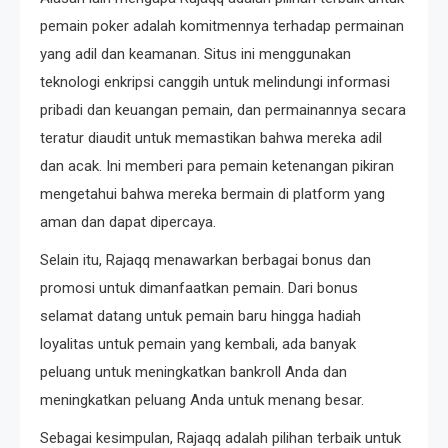
pemain poker adalah komitmennya terhadap permainan
yang adil dan keamanan. Situs ini menggunakan
teknologi enkripsi canggih untuk melindungi informasi
pribadi dan keuangan pemain, dan permainannya secara
teratur diaudit untuk memastikan bahwa mereka adil
dan acak. Ini memberi para pemain ketenangan pikiran
mengetahui bahwa mereka bermain di platform yang
aman dan dapat dipercaya.
Selain itu, Rajaqq menawarkan berbagai bonus dan
promosi untuk dimanfaatkan pemain. Dari bonus
selamat datang untuk pemain baru hingga hadiah
loyalitas untuk pemain yang kembali, ada banyak
peluang untuk meningkatkan bankroll Anda dan
meningkatkan peluang Anda untuk menang besar.
Sebagai kesimpulan, Rajaqq adalah pilihan terbaik untuk