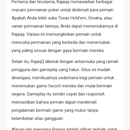
Pertama dan terutama, Rajaqq menawarkan berbagai
macam permainan poker untuk dinikmati para pemain.
Apakah Anda lebih suka Texas Hold’em, Omaha, atau
varian permainan lainnya, Anda dapat menemukannya di
Rajaqq. Variasi ini memungkinkan pemain untuk
mencoba permainan yang berbeda dan menemukan
yang paling sesuai dengan gaya bermain mereka.
Selain itu, RajaqQ dikenal dengan antarmuka yang ramah
pengguna dan gameplay yang halus. Situs ini mudah
dinavigasi, membuatnya sederhana bagi pemain untuk
menemukan game favorit mereka dan mulai bermain
segera. Gameplay itu sendiri cepat dan responsif,
memastikan bahwa pemain dapat menikmati
pengalaman bermain game yang mulus tanpa
kelambatan atau gangguan.
Alasan lain mengapa Rajaqq adalah pilihan terbaik untuk