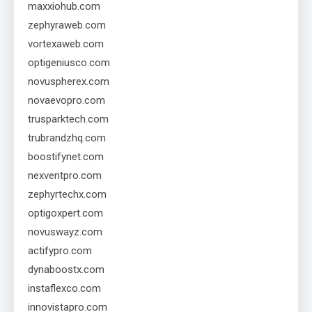
maxxiohub.com
zephyraweb.com
vortexaweb.com
optigeniusco.com
novuspherex.com
novaevopro.com
trusparktech.com
trubrandzhq.com
boostifynet.com
nexventpro.com
zephyrtechx.com
optigoxpert.com
novuswayz.com
actifypro.com
dynaboostx.com
instaflexco.com
innovistapro.com