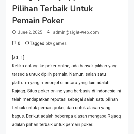
Pilihan Terbaik Untuk
Pemain Poker
June 2, 2025
admin@sight-web.com
0
Tagged
pkv games
[ad_1]
Ketika datang ke poker online, ada banyak pilihan yang
tersedia untuk dipilih pemain. Namun, salah satu
platform yang menonjol di antara yang lain adalah
Rajaqq. Situs poker online yang berbasis di Indonesia ini
telah mendapatkan reputasi sebagai salah satu pilihan
terbaik untuk pemain poker, dan untuk alasan yang
bagus. Berikut adalah beberapa alasan mengapa Rajaqq
adalah pilihan terbaik untuk pemain poker.