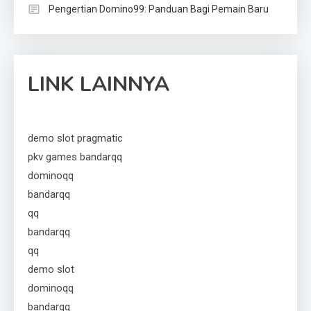
Pengertian Domino99: Panduan Bagi Pemain Baru
LINK LAINNYA
demo slot pragmatic
pkv games bandarqq
dominoqq
bandarqq
qq
bandarqq
qq
demo slot
dominoqq
bandarqq