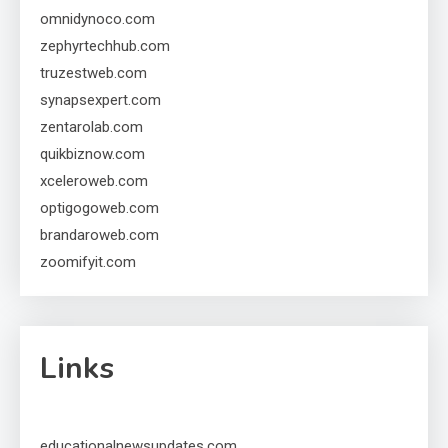
omnidynoco.com
zephyrtechhub.com
truzestweb.com
synapsexpert.com
zentarolab.com
quikbiznow.com
xceleroweb.com
optigogoweb.com
brandaroweb.com
zoomifyit.com
Links
educationalnewsupdates.com