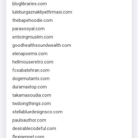
bloglibraries.com
luleburgaznakliyatfirmasi.com
thebapehoodie.com
parasosyal.com
enticingmuslim.com
goodhealthsoundwealth.com
elenapoems.com
hellmouseretro.com
fcsabatehran.com
dogemutants.com
duramaxtop.com
takamasoudia.com
twdoingthings.com
stellabluedesignsco.com
paulsauthor.com
desirablecodeful.com
flexigennet.com