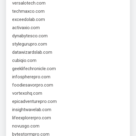
versalotech.com
techmaxco.com
exceedolab.com
activaxio.com
dynabytesco.com
stylegurupro.com
datawizardslab.com
cubiqio.com
geeklifechronicle.com
infospherepro.com
foodiesavorpro.com
vortexohq.com
epicadventurepro.com
insightwavelab.com
lifeexplorerpro.com
novusgo.com
bytestormpro.com