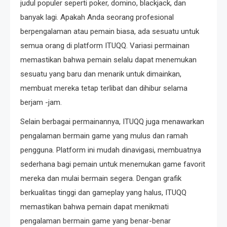
judul populer seperti poker, domino, blackjack, dan
banyak lagi. Apakah Anda seorang profesional
berpengalaman atau pemain biasa, ada sesuatu untuk
semua orang di platform ITUQQ. Variasi permainan
memastikan bahwa pemain selalu dapat menemukan
sesuatu yang baru dan menarik untuk dimainkan,
membuat mereka tetap terlibat dan dihibur selama
berjam -jam.
Selain berbagai permainannya, ITUQQ juga menawarkan
pengalaman bermain game yang mulus dan ramah
pengguna. Platform ini mudah dinavigasi, membuatnya
sederhana bagi pemain untuk menemukan game favorit
mereka dan mulai bermain segera. Dengan grafik
berkualitas tinggi dan gameplay yang halus, ITUQQ
memastikan bahwa pemain dapat menikmati
pengalaman bermain game yang benar-benar