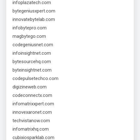
infoplazatech.com
bytegeniusxpert.com
innovatebytelab.com
infobytepro.com
magbytego.com
codegeniusnet.com
infoinsightnet.com
bytesourcehq.com
byteinsightnet.com
codepulsetechco.com
digizineweb.com
codeconnectx.com
infomatrixxpert.com
innovexaronet.com
techvistanow.com
infomatrixhq.com
cubixiosparklab.com