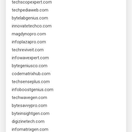
techscopexpert.com
techpediaweb.com
bytelabgenius.com
innovatetechco.com
magdynopro.com
infoplazapro.com
techreviveit.com
infowavexpert.com
bytegeniusco.com
codematrixhub.com
techsenseplus.com
infoboostgenius.com
techwavegen.com
bytesavvypro.com
byteinsightgen.com
digizinetech.com
infomatrixgen.com