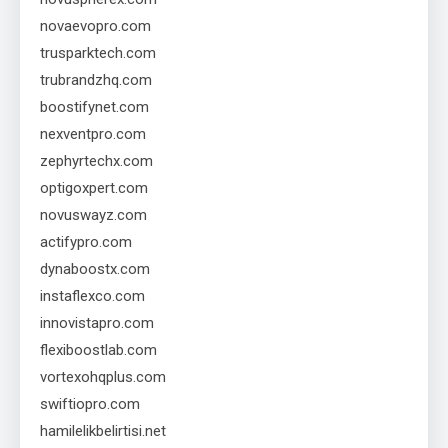
novaevopro.com
trusparktech.com
trubrandzhq.com
boostifynet.com
nexventpro.com
zephyrtechx.com
optigoxpert.com
novuswayz.com
actifypro.com
dynaboostx.com
instaflexco.com
innovistapro.com
flexiboostlab.com
vortexohqplus.com
swiftiopro.com
hamilelikbelirtisi.net