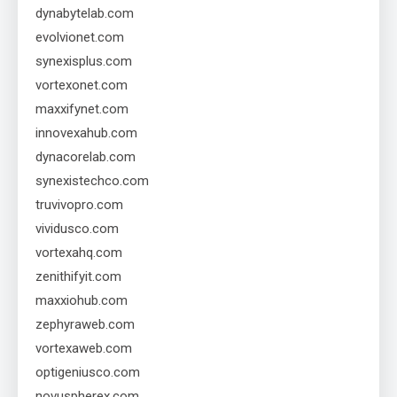
dynabytelab.com
evolvionet.com
synexisplus.com
vortexonet.com
maxxifynet.com
innovexahub.com
dynacorelab.com
synexistechco.com
truvivopro.com
vividusco.com
vortexahq.com
zenithifyit.com
maxxiohub.com
zephyraweb.com
vortexaweb.com
optigeniusco.com
novuspherex.com