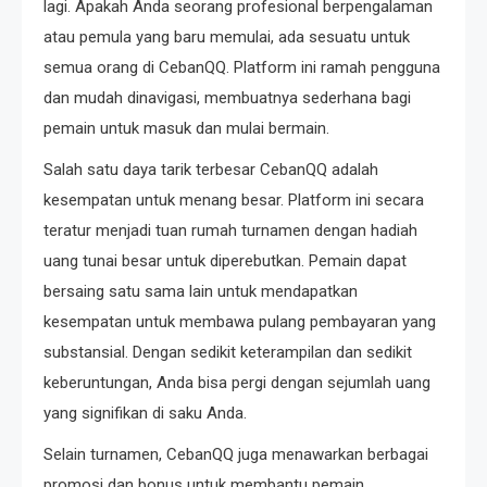
lagi. Apakah Anda seorang profesional berpengalaman
atau pemula yang baru memulai, ada sesuatu untuk
semua orang di CebanQQ. Platform ini ramah pengguna
dan mudah dinavigasi, membuatnya sederhana bagi
pemain untuk masuk dan mulai bermain.
Salah satu daya tarik terbesar CebanQQ adalah
kesempatan untuk menang besar. Platform ini secara
teratur menjadi tuan rumah turnamen dengan hadiah
uang tunai besar untuk diperebutkan. Pemain dapat
bersaing satu sama lain untuk mendapatkan
kesempatan untuk membawa pulang pembayaran yang
substansial. Dengan sedikit keterampilan dan sedikit
keberuntungan, Anda bisa pergi dengan sejumlah uang
yang signifikan di saku Anda.
Selain turnamen, CebanQQ juga menawarkan berbagai
promosi dan bonus untuk membantu pemain