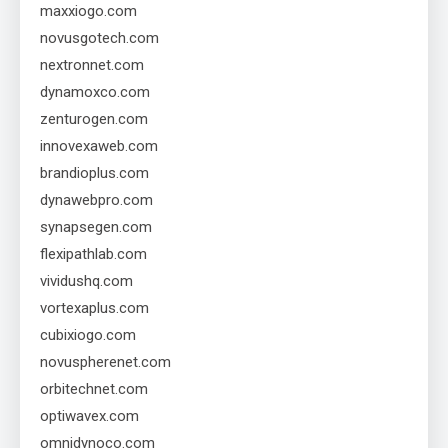
maxxiogo.com
novusgotech.com
nextronnet.com
dynamoxco.com
zenturogen.com
innovexaweb.com
brandioplus.com
dynawebpro.com
synapsegen.com
flexipathlab.com
vividushq.com
vortexaplus.com
cubixiogo.com
novuspherenet.com
orbitechnet.com
optiwavex.com
omnidynoco.com