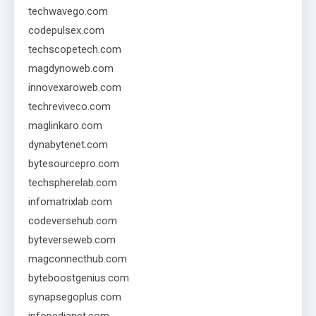
techwavego.com
codepulsex.com
techscopetech.com
magdynoweb.com
innovexaroweb.com
techreviveco.com
maglinkaro.com
dynabytenet.com
bytesourcepro.com
techspherelab.com
infomatrixlab.com
codeversehub.com
byteverseweb.com
magconnecthub.com
byteboostgenius.com
synapsegoplus.com