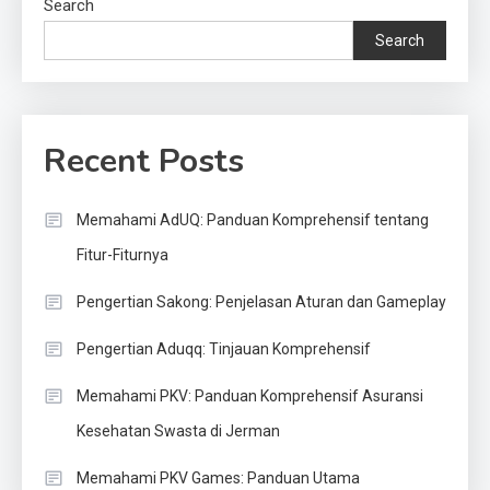
Search
Search
Recent Posts
Memahami AdUQ: Panduan Komprehensif tentang
Fitur-Fiturnya
Pengertian Sakong: Penjelasan Aturan dan Gameplay
Pengertian Aduqq: Tinjauan Komprehensif
Memahami PKV: Panduan Komprehensif Asuransi
Kesehatan Swasta di Jerman
Memahami PKV Games: Panduan Utama