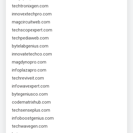
techtronixgen.com
innovextechpro.com
magcircuitweb.com
techscopexpert.com
techpediaweb.com
bytelabgenius.com
innovatetechco.com
magdynopro.com
infoplazapro.com
techreviveit.com
infowavexpert.com
bytegeniusco.com
codematrixhub.com
techsenseplus.com
infoboostgenius.com
techwavegen.com