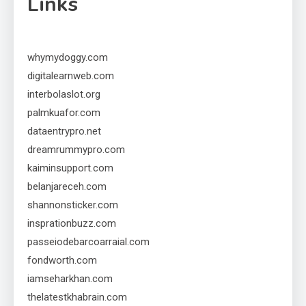
Links
whymydoggy.com
digitalearnweb.com
interbolaslot.org
palmkuafor.com
dataentrypro.net
dreamrummypro.com
kaiminsupport.com
belanjareceh.com
shannonsticker.com
insprationbuzz.com
passeiodebarcoarraial.com
fondworth.com
iamseharkhan.com
thelatestkhabrain.com