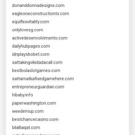
donanddonnadesigns.com
eagleoneconstructiontx.com
equiflexvitality.com
onlylovesg.com
activedesenvolvimento.com
dailyhubpages.com
idnplaysbobet.com
sattakingvikidadacall.com
bestbolaslotgames.com
sattamatkafixedgamehere.com
entrepreneurguardian.com
hibaby.info
paperwashington.com
weedemup.com
bestchancecasino.com
bilalliaqat.com