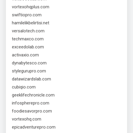
vortexohqplus.com
swiftiopro.com
hamilelikbelirtisi.net
versalotech.com
techmaxco.com
exceedolab.com
activaxio.com
dynabytesco.com
stylegurupro.com
datawizardslab.com
cubiqio.com
geeklifechronicle.com
infospherepro.com
foodiesavorpro.com
vortexohq.com
epicadventurepro.com