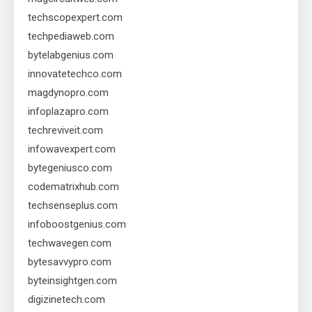
techscopexpert.com
techpediaweb.com
bytelabgenius.com
innovatetechco.com
magdynopro.com
infoplazapro.com
techreviveit.com
infowavexpert.com
bytegeniusco.com
codematrixhub.com
techsenseplus.com
infoboostgenius.com
techwavegen.com
bytesavvypro.com
byteinsightgen.com
digizinetech.com