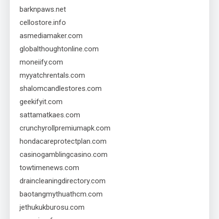
barknpaws.net
cellostore.info
asmediamaker.com
globalthoughtonline.com
moneiify.com
myyatchrentals.com
shalomcandlestores.com
geekifyit.com
sattamatkaes.com
crunchyrollpremiumapk.com
hondacareprotectplan.com
casinogamblingcasino.com
towtimenews.com
draincleaningdirectory.com
baotangmythuathcm.com
jethukukburosu.com