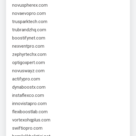
novuspherex.com
novaevopro.com
trusparktech.com
trubrandzhq.com
boostifynet.com
nexventpro.com
zephyrtechx.com
optigoxpert.com
novuswayz.com
actifypro.com
dynaboostx.com
instaflexco.com
innovistapro.com
flexiboostlab.com
vortexohqplus.com
swiftiopro.com