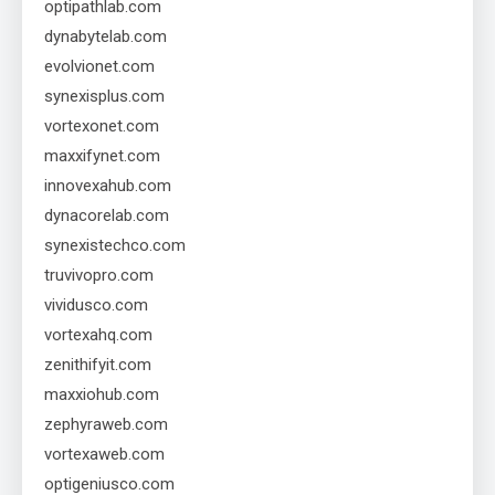
optipathlab.com
dynabytelab.com
evolvionet.com
synexisplus.com
vortexonet.com
maxxifynet.com
innovexahub.com
dynacorelab.com
synexistechco.com
truvivopro.com
vividusco.com
vortexahq.com
zenithifyit.com
maxxiohub.com
zephyraweb.com
vortexaweb.com
optigeniusco.com