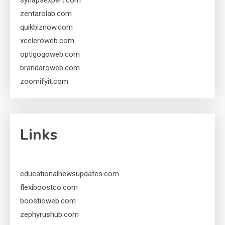
synapsexpert.com
zentarolab.com
quikbiznow.com
xceleroweb.com
optigogoweb.com
brandaroweb.com
zoomifyit.com
Links
educationalnewsupdates.com
flexiboostco.com
boostioweb.com
zephyrushub.com