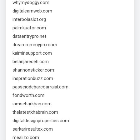
whymydoggy.com
digitalearnweb.com
interbolaslot.org
palmkuafor.com
dataentrypro.net
dreamrummypro.com
kaiminsupport.com
belanjareceh.com
shannonsticker.com
insprationbuzz.com
passeiodebarcoarraial.com
fondworth.com
iamseharkhan.com
thelatestkhabrain.com
digitaldesignproperties.com
sarkariresultex.com
mealizo.com