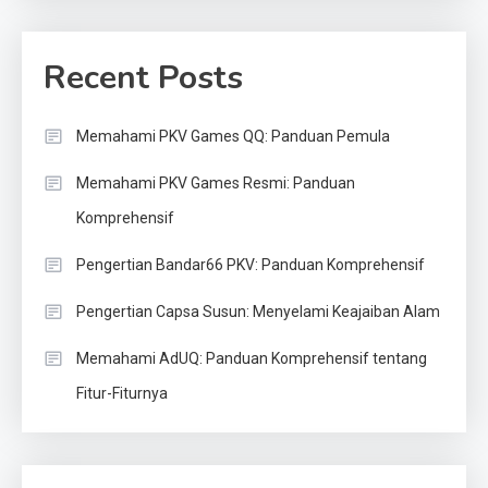
Recent Posts
Memahami PKV Games QQ: Panduan Pemula
Memahami PKV Games Resmi: Panduan
Komprehensif
Pengertian Bandar66 PKV: Panduan Komprehensif
Pengertian Capsa Susun: Menyelami Keajaiban Alam
Memahami AdUQ: Panduan Komprehensif tentang
Fitur-Fiturnya