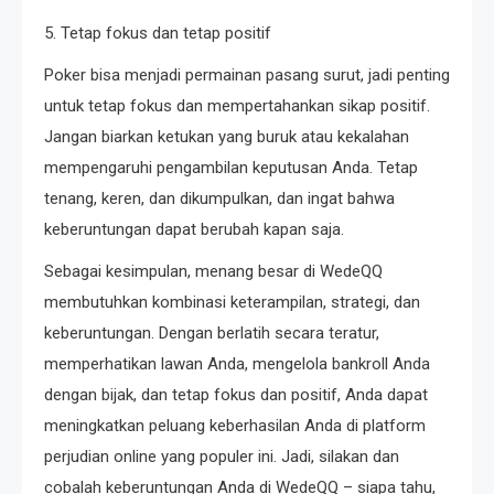
5. Tetap fokus dan tetap positif
Poker bisa menjadi permainan pasang surut, jadi penting
untuk tetap fokus dan mempertahankan sikap positif.
Jangan biarkan ketukan yang buruk atau kekalahan
mempengaruhi pengambilan keputusan Anda. Tetap
tenang, keren, dan dikumpulkan, dan ingat bahwa
keberuntungan dapat berubah kapan saja.
Sebagai kesimpulan, menang besar di WedeQQ
membutuhkan kombinasi keterampilan, strategi, dan
keberuntungan. Dengan berlatih secara teratur,
memperhatikan lawan Anda, mengelola bankroll Anda
dengan bijak, dan tetap fokus dan positif, Anda dapat
meningkatkan peluang keberhasilan Anda di platform
perjudian online yang populer ini. Jadi, silakan dan
cobalah keberuntungan Anda di WedeQQ – siapa tahu,