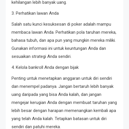
kehilangan lebih banyak uang.
3. Perhatikan lawan Anda
Salah satu kunci kesuksesan di poker adalah mampu
membaca lawan Anda. Perhatikan pola taruhan mereka,
bahasa tubuh, dan apa pun yang mungkin mereka miliki.
Gunakan informasi ini untuk keuntungan Anda dan
sesuaikan strategi Anda sendiri.
4. Kelola bankroll Anda dengan bijak
Penting untuk menetapkan anggaran untuk diri sendiri
dan menempel padanya. Jangan bertaruh lebih banyak
uang daripada yang bisa Anda kalah, dan jangan
mengejar kerugian Anda dengan membuat taruhan yang
lebih besar dengan harapan memenangkan kembali apa
yang telah Anda kalah. Tetapkan batasan untuk diri
sendiri dan patuhi mereka.