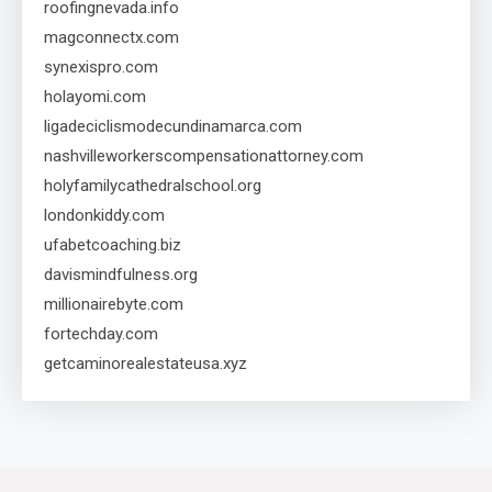
roofingnevada.info
magconnectx.com
synexispro.com
holayomi.com
ligadeciclismodecundinamarca.com
nashvilleworkerscompensationattorney.com
holyfamilycathedralschool.org
londonkiddy.com
ufabetcoaching.biz
davismindfulness.org
millionairebyte.com
fortechday.com
getcaminorealestateusa.xyz