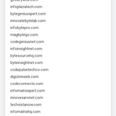
infoplazatech.com
bytegeniusxpert.com
innovatebytelab.com
infobytepro.com
magbytego.com
codegeniusnet.com
infoinsightnet.com
bytesourcehq.com
byteinsightnet.com
codepulsetechco.com
digizineweb.com
codeconnectx.com
infomatrixxpert.com
innovexaronet.com
techvistanow.com
infomatrixhq.com