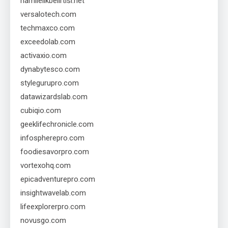
hamilelikbelirtisi.net
versalotech.com
techmaxco.com
exceedolab.com
activaxio.com
dynabytesco.com
stylegurupro.com
datawizardslab.com
cubiqio.com
geeklifechronicle.com
infospherepro.com
foodiesavorpro.com
vortexohq.com
epicadventurepro.com
insightwavelab.com
lifeexplorerpro.com
novusgo.com