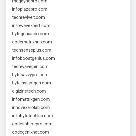
magdynopro.com
infoplazapro.com
techreviveit.com
infowavexpert.com
bytegeniusco.com
codematrixhub.com
techsenseplus.com
infoboostgenius.com
techwavegen.com
bytesavvypro.com
byteinsightgen.com
digizinetech.com
infomatrixgen.com
innovexarolab.com
infobytetechlab.com
codespherepro.com
codegenixnet.com