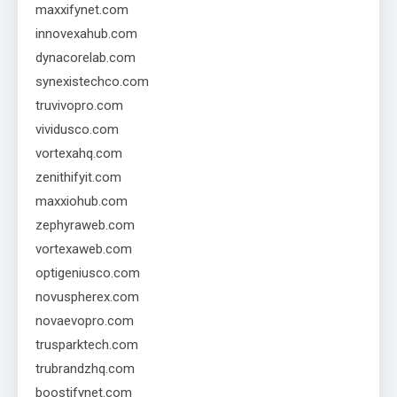
maxxifynet.com
innovexahub.com
dynacorelab.com
synexistechco.com
truvivopro.com
vividusco.com
vortexahq.com
zenithifyit.com
maxxiohub.com
zephyraweb.com
vortexaweb.com
optigeniusco.com
novuspherex.com
novaevopro.com
trusparktech.com
trubrandzhq.com
boostifynet.com