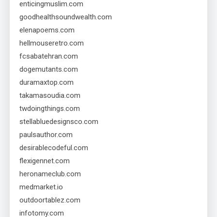
enticingmuslim.com
goodhealthsoundwealth.com
elenapoems.com
hellmouseretro.com
fcsabatehran.com
dogemutants.com
duramaxtop.com
takamasoudia.com
twdoingthings.com
stellabluedesignsco.com
paulsauthor.com
desirablecodeful.com
flexigennet.com
heronameclub.com
medmarket.io
outdoortablez.com
infotomy.com