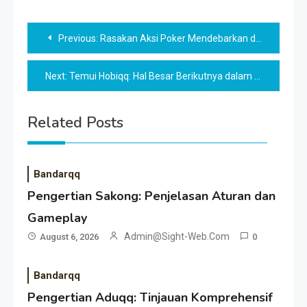
Post
Previous:
Rasakan Aksi Poker Mendebarkan dengan CrownQQ: Tinjauan Komprehensif
navigation
Next:
Temui Hobiqq: Hal Besar Berikutnya dalam Game Online
Related Posts
Bandarqq
Pengertian Sakong: Penjelasan Aturan dan
Gameplay
Admin@sight-Web.com
August 6, 2026
0
Bandarqq
Pengertian Aduqq: Tinjauan Komprehensif