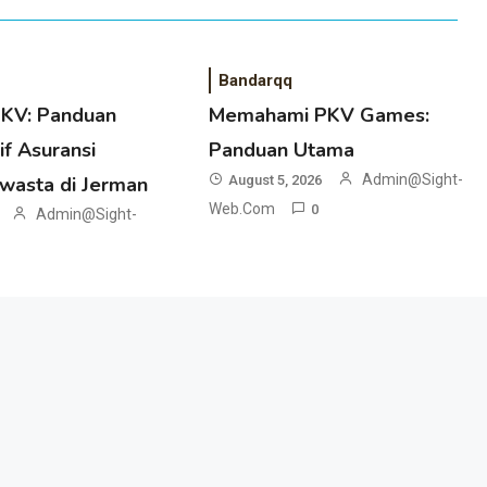
Bandarqq
KV: Panduan
Memahami PKV Games:
f Asuransi
Panduan Utama
Admin@sight-
wasta di Jerman
August 5, 2026
Web.com
0
Admin@sight-