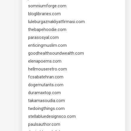
somniumforge.com
bloglibraries.com
luleburgaznakliyatfirmasi.com
thebapehoodie.com
parasosyal.com
enticingmuslim.com
goodhealthsoundwealth.com
elenapoems.com
hellmouseretro.com
fcsabatehran.com
dogemutants.com
duramaxtop.com
takamasoudia.com
twdoingthings.com
stellabluedesignsco.com
paulsauthor.com