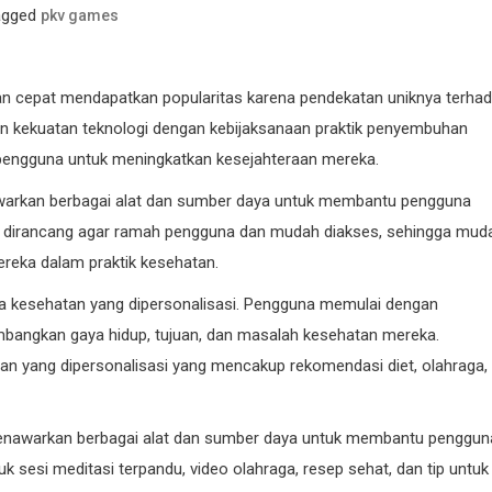
agged
pkv games
an cepat mendapatkan popularitas karena pendekatan uniknya terha
an kekuatan teknologi dengan kebijaksanaan praktik penyembuhan
pengguna untuk meningkatkan kesejahteraan mereka.
warkan berbagai alat dan sumber daya untuk membantu pengguna
ni dirancang agar ramah pengguna dan mudah diakses, sehingga mud
ereka dalam praktik kesehatan.
a kesehatan yang dipersonalisasi. Pengguna memulai dengan
bangkan gaya hidup, tujuan, dan masalah kesehatan mereka.
an yang dipersonalisasi yang mencakup rekomendasi diet, olahraga,
 menawarkan berbagai alat dan sumber daya untuk membantu penggun
 sesi meditasi terpandu, video olahraga, resep sehat, dan tip untuk