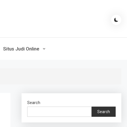
Situs Judi Terbaik dengan
awarkan slot demo untuk berlatih. Tingkatkan peluang menang Anda
Situs Judi Online
ai permainan terlebih dahulu.
t Demo
Search
Search