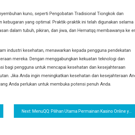
nyembuhan kuno, seperti Pengobatan Tradisional Tiongkok dan
ebugaran yang optimal. Praktik-praktik ini telah digunakan selama
san dalam tubuh, pikiran, dan jiwa, dan Hematqq membawanya ke e
lam industri kesehatan, menawarkan kepada pengguna pendekatan
teraan mereka. Dengan menggabungkan kekuatan teknologi dan
si bagi pengguna untuk mencapai kesehatan dan kesejahteraan
njutan. Jika Anda ingin meningkatkan kesehatan dan kesejahteraan A
 yang Anda perlukan untuk membuka potensi penuh Anda.
Next:
MenuQQ: Pilihan Utama Permainan Kasino Online yang Seru