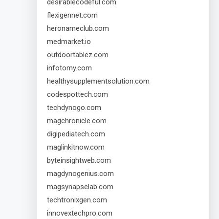
desirablecodeful.com
flexigennet.com
heronameclub.com
medmarket.io
outdoortablez.com
infotomy.com
healthysupplementsolution.com
codespottech.com
techdynogo.com
magchronicle.com
digipediatech.com
maglinkitnow.com
byteinsightweb.com
magdynogenius.com
magsynapselab.com
techtronixgen.com
innovextechpro.com