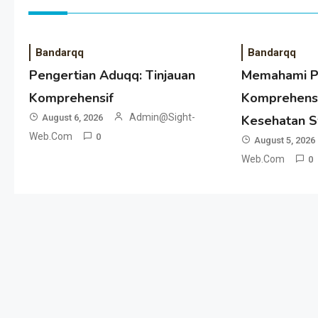
Bandarqq
Bandarqq
Pengertian Aduqq: Tinjauan
Memahami P
Komprehensif
Komprehensi
Admin@sight-
August 6, 2026
Kesehatan S
Web.com
0
August 5, 2026
Web.com
0