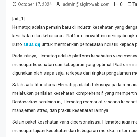
0
T
October 17, 2024
admin@sight-web.com
[ad_1]
Hematqq adalah pemain baru di industri kesehatan yang deng
kesehatan dan kebugaran. Platform inovatif ini menggabungk
kuno
situs qq
untuk memberikan pendekatan holistik kepada 
Pada intinya, Hematqq adalah platform kesehatan yang mena
mencapai kesehatan dan kebugaran yang optimal. Platform i
digunakan oleh siapa saja, terlepas dari tingkat pengalaman m
Salah satu fitur utama Hematqq adalah fokusnya pada rencan
melakukan penilaian kesehatan komprehensif yang mempertim
Berdasarkan penilaian ini, Hematqq membuat rencana kesehat
manajemen stres, dan praktik kesehatan lainnya.
Selain paket kesehatan yang dipersonalisasi, Hematqq juga
mencapai tujuan kesehatan dan kebugaran mereka. Ini termasuk