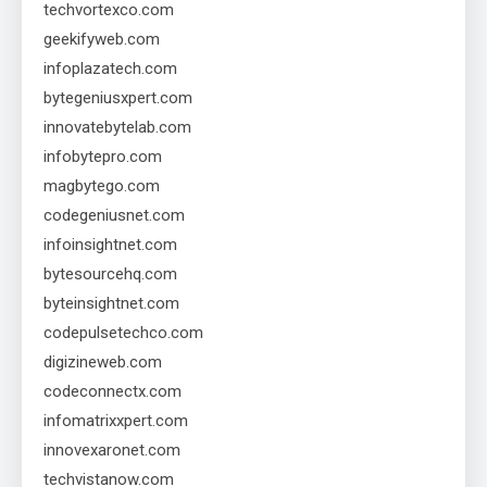
techvortexco.com
geekifyweb.com
infoplazatech.com
bytegeniusxpert.com
innovatebytelab.com
infobytepro.com
magbytego.com
codegeniusnet.com
infoinsightnet.com
bytesourcehq.com
byteinsightnet.com
codepulsetechco.com
digizineweb.com
codeconnectx.com
infomatrixxpert.com
innovexaronet.com
techvistanow.com