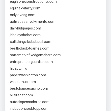
eagleoneconstructiontx.com
equiflexvitality.com
onlylovesg.com
activedesenvolvimento.com
dailyhubpages.com
idnplaysbobet.com
sattakingvikidadacall.com
bestbolaslotgames.com
sattamatkafixedgamehere.com
entrepreneurguardian.com
hibaby.info
paperwashington.com
weedemup.com
bestchancecasino.com
bilalliaqat.com
autodispensadores.com
inductioncooktopp.com