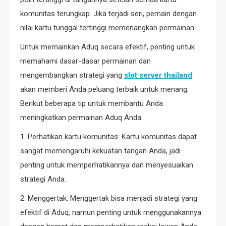
komunitas terungkap. Jika terjadi seri, pemain dengan
nilai kartu tunggal tertinggi memenangkan permainan.
Untuk memainkan Aduq secara efektif, penting untuk
memahami dasar-dasar permainan dan
mengembangkan strategi yang
slot server thailand
akan memberi Anda peluang terbaik untuk menang.
Berikut beberapa tip untuk membantu Anda
meningkatkan permainan Aduq Anda:
1. Perhatikan kartu komunitas: Kartu komunitas dapat
sangat memengaruhi kekuatan tangan Anda, jadi
penting untuk memperhatikannya dan menyesuaikan
strategi Anda.
2. Menggertak: Menggertak bisa menjadi strategi yang
efektif di Aduq, namun penting untuk menggunakannya