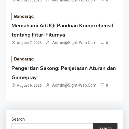
Admin@sight-Web.com
August 7, 2026
0
Bandarqq
Memahami AdUQ: Panduan Komprehensif
tentang Fitur-Fiturnya
Admin@sight-Web.com
August 7, 2026
0
Bandarqq
Pengertian Sakong: Penjelasan Aturan dan
Gameplay
Admin@sight-Web.com
August 6, 2026
0
Search
Search