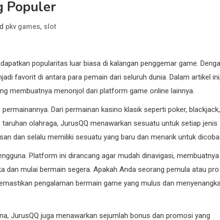
g Populer
ed
,
pkv games
slot
ndapatkan popularitas luar biasa di kalangan penggemar game. Deng
di favorit di antara para pemain dari seluruh dunia. Dalam artikel ini
yang membuatnya menonjol dari platform game online lainnya.
ermainannya. Dari permainan kasino klasik seperti poker, blackjack,
an taruhan olahraga, JurusQQ menawarkan sesuatu untuk setiap jenis
san dan selalu memiliki sesuatu yang baru dan menarik untuk dicoba
engguna. Platform ini dirancang agar mudah dinavigasi, membuatnya
a dan mulai bermain segera. Apakah Anda seorang pemula atau pro
memastikan pengalaman bermain game yang mulus dan menyenangk
una, JurusQQ juga menawarkan sejumlah bonus dan promosi yang