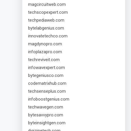
magcircuitweb.com
techscopexpert.com
techpediaweb.com
bytelabgenius.com
innovatetechco.com
magdynopro.com
infoplazapro.com
techreviveit.com
infowavexpert.com
bytegeniusco.com
codematrixhub.com
techsenseplus.com
infoboostgenius.com
techwavegen.com
bytesavvypro.com
byteinsightgen.com
digizinetech.com