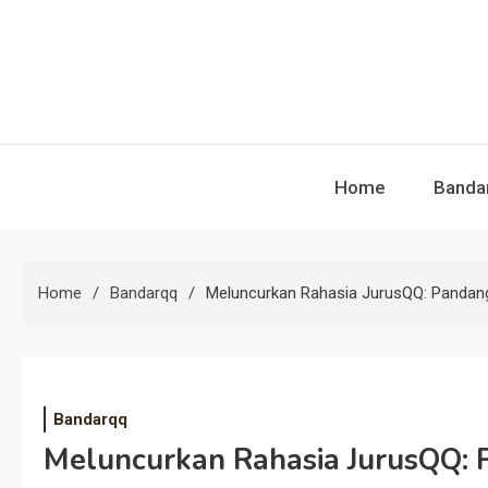
Skip
to
content
Home
Banda
Home
Bandarqq
Meluncurkan Rahasia JurusQQ: Pandang
Bandarqq
Meluncurkan Rahasia JurusQQ: 