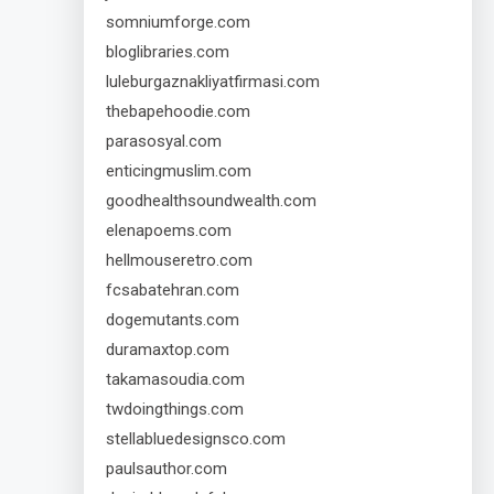
somniumforge.com
bloglibraries.com
luleburgaznakliyatfirmasi.com
thebapehoodie.com
parasosyal.com
enticingmuslim.com
goodhealthsoundwealth.com
elenapoems.com
hellmouseretro.com
fcsabatehran.com
dogemutants.com
duramaxtop.com
takamasoudia.com
twdoingthings.com
stellabluedesignsco.com
paulsauthor.com