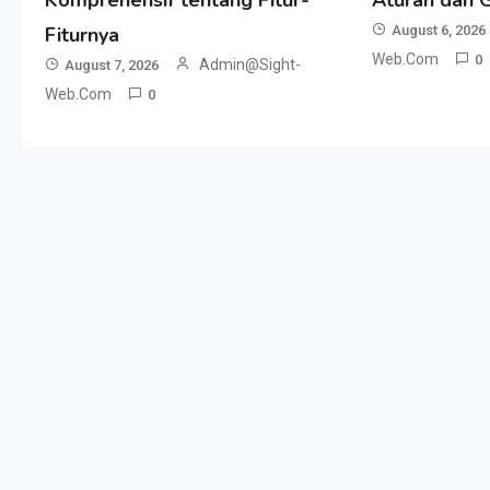
Komprehensif tentang Fitur-
Aturan dan 
Fiturnya
August 6, 2026
Web.com
0
Admin@sight-
August 7, 2026
Web.com
0