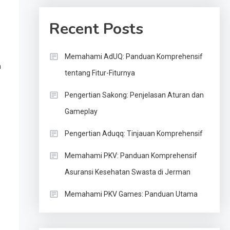
Recent Posts
Memahami AdUQ: Panduan Komprehensif
m
tentang Fitur-Fiturnya
Pengertian Sakong: Penjelasan Aturan dan
Gameplay
Pengertian Aduqq: Tinjauan Komprehensif
Memahami PKV: Panduan Komprehensif
Asuransi Kesehatan Swasta di Jerman
Memahami PKV Games: Panduan Utama