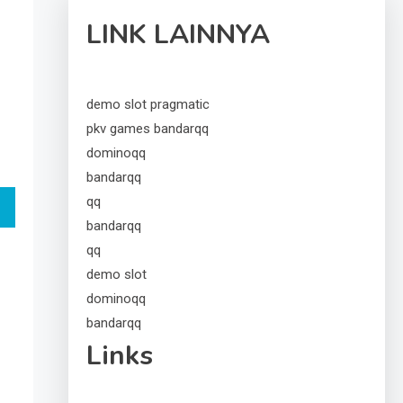
LINK LAINNYA
demo slot pragmatic
pkv games bandarqq
dominoqq
bandarqq
qq
bandarqq
qq
demo slot
dominoqq
bandarqq
Links