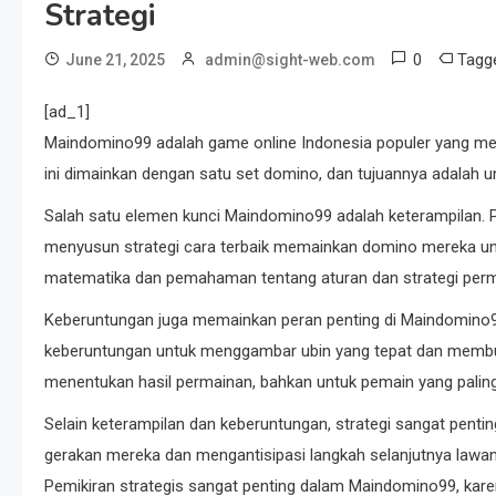
Strategi
0
Tagg
June 21, 2025
admin@sight-web.com
[ad_1]
Maindomino99 adalah game online Indonesia populer yang men
ini dimainkan dengan satu set domino, dan tujuannya adalah
Salah satu elemen kunci Maindomino99 adalah keterampilan.
menyusun strategi cara terbaik memainkan domino mereka u
matematika dan pemahaman tentang aturan dan strategi perm
Keberuntungan juga memainkan peran penting di Maindomino99
keberuntungan untuk menggambar ubin yang tepat dan membua
menentukan hasil permainan, bahkan untuk pemain yang paling
Selain keterampilan dan keberuntungan, strategi sangat pent
gerakan mereka dan mengantisipasi langkah selanjutnya la
Pemikiran strategis sangat penting dalam Maindomino99, kar