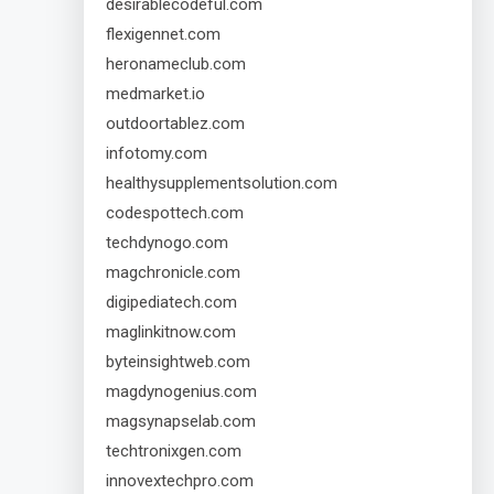
desirablecodeful.com
flexigennet.com
heronameclub.com
medmarket.io
outdoortablez.com
infotomy.com
healthysupplementsolution.com
codespottech.com
techdynogo.com
magchronicle.com
digipediatech.com
maglinkitnow.com
byteinsightweb.com
magdynogenius.com
magsynapselab.com
techtronixgen.com
innovextechpro.com