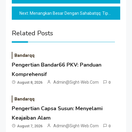
navigation
Next:
Menangkan Besar Dengan Sahabatqq: Tips dan Strategi Orang Dalam untuk Sukses
Related Posts
Bandarqq
Pengertian Bandar66 PKV: Panduan
Komprehensif
Admin@sight-Web.com
August 8, 2026
0
Bandarqq
Pengertian Capsa Susun: Menyelami
Keajaiban Alam
Admin@sight-Web.com
August 7, 2026
0