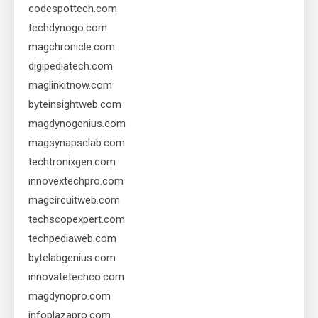
codespottech.com
techdynogo.com
magchronicle.com
digipediatech.com
maglinkitnow.com
byteinsightweb.com
magdynogenius.com
magsynapselab.com
techtronixgen.com
innovextechpro.com
magcircuitweb.com
techscopexpert.com
techpediaweb.com
bytelabgenius.com
innovatetechco.com
magdynopro.com
infoplazapro.com