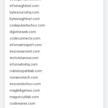
infoinsightnet.com
bytesourcehq.com
byteinsightnet.com
codepulsetechco.com
digizineweb.com
codeconnectx.com
infomatrixxpert.com
innovexaronet.com
techvistanow.com
infomatrixhq.com
cubixiosparklab.com
novaevotech.com
innovextechco.com
maglinkgenius.com
magcircuitlab.com
codewavex.com