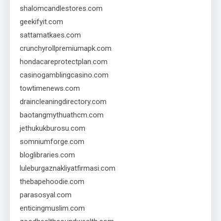
shalomcandlestores.com
geekifyit.com
sattamatkaes.com
crunchyrollpremiumapk.com
hondacareprotectplan.com
casinogamblingcasino.com
towtimenews.com
draincleaningdirectory.com
baotangmythuathcm.com
jethukukburosu.com
somniumforge.com
bloglibraries.com
luleburgaznakliyatfirmasi.com
thebapehoodie.com
parasosyal.com
enticingmuslim.com