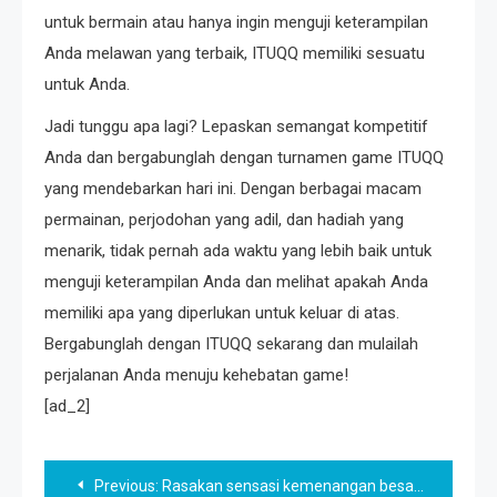
untuk bermain atau hanya ingin menguji keterampilan
Anda melawan yang terbaik, ITUQQ memiliki sesuatu
untuk Anda.
Jadi tunggu apa lagi? Lepaskan semangat kompetitif
Anda dan bergabunglah dengan turnamen game ITUQQ
yang mendebarkan hari ini. Dengan berbagai macam
permainan, perjodohan yang adil, dan hadiah yang
menarik, tidak pernah ada waktu yang lebih baik untuk
menguji keterampilan Anda dan melihat apakah Anda
memiliki apa yang diperlukan untuk keluar di atas.
Bergabunglah dengan ITUQQ sekarang dan mulailah
perjalanan Anda menuju kehebatan game!
[ad_2]
Post
Previous:
Rasakan sensasi kemenangan besar dengan turnamen poker Dewaqq