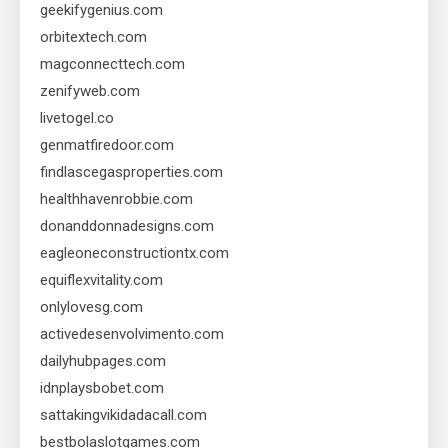
geekifygenius.com
orbitextech.com
magconnecttech.com
zenifyweb.com
livetogel.co
genmatfiredoor.com
findlascegasproperties.com
healthhavenrobbie.com
donanddonnadesigns.com
eagleoneconstructiontx.com
equiflexvitality.com
onlylovesg.com
activedesenvolvimento.com
dailyhubpages.com
idnplaysbobet.com
sattakingvikidadacall.com
bestbolaslotgames.com