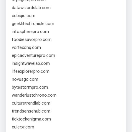
datawizardslab.com
cubiqio.com
geeklifechronicle.com
infospherepro.com
foodiesavorpro.com
vortexohq.com
epicadventurepro.com
insightwavelab.com
lifeexplorerpro.com
novusgo.com
bytestormpro.com
wanderlustchrono.com
culturetrendlab.com
trendsensehub.com
ticktockenigma.com
eulerxr.com