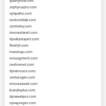
quixifynow.com
zephyruspro.com
optipathx.com
nextronixlab.com
zentrixhq.com
innovestanet.com
dynabytexpert.com
flexifyit.com
maxxiogo.com
novusgotech.com
nextronnet.com
dynamoxco.com
zenturogen.com
innovexaweb.com
brandioplus.com
dynawebpro.com
synapsegen.com