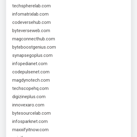
techspherelab.com
infomatrixlab.com
codeversehub.com
byteverseweb.com
magconnecthub.com
byteboostgenius.com
synapsegoplus.com
infopedianet.com
codepulsenet.com
magdynotech.com
techscopehq.com
digizineplus.com
innovexaro.com
bytesourcelab.com
infosparknet.com
maxxifyitnow.com