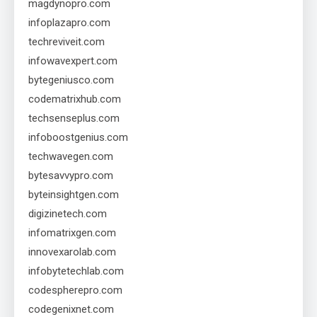
magdynopro.com
infoplazapro.com
techreviveit.com
infowavexpert.com
bytegeniusco.com
codematrixhub.com
techsenseplus.com
infoboostgenius.com
techwavegen.com
bytesavvypro.com
byteinsightgen.com
digizinetech.com
infomatrixgen.com
innovexarolab.com
infobytetechlab.com
codespherepro.com
codegenixnet.com