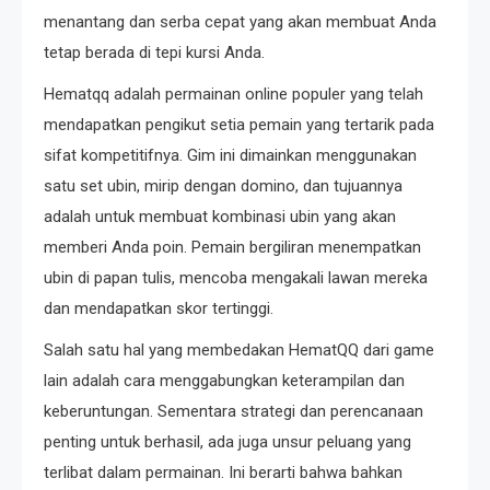
menantang dan serba cepat yang akan membuat Anda
tetap berada di tepi kursi Anda.
Hematqq adalah permainan online populer yang telah
mendapatkan pengikut setia pemain yang tertarik pada
sifat kompetitifnya. Gim ini dimainkan menggunakan
satu set ubin, mirip dengan domino, dan tujuannya
adalah untuk membuat kombinasi ubin yang akan
memberi Anda poin. Pemain bergiliran menempatkan
ubin di papan tulis, mencoba mengakali lawan mereka
dan mendapatkan skor tertinggi.
Salah satu hal yang membedakan HematQQ dari game
lain adalah cara menggabungkan keterampilan dan
keberuntungan. Sementara strategi dan perencanaan
penting untuk berhasil, ada juga unsur peluang yang
terlibat dalam permainan. Ini berarti bahwa bahkan