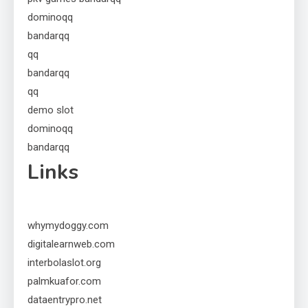
dominoqq
bandarqq
qq
bandarqq
qq
demo slot
dominoqq
bandarqq
Links
whymydoggy.com
digitalearnweb.com
interbolaslot.org
palmkuafor.com
dataentrypro.net