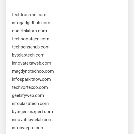
techtronixhq.com
infogadgethub.com
codelinkitpro.com
techboostgen.com
techsensehub.com
bytelabtech.com
innovatexaweb.com
magdynotechco.com
infosparkitnow.com
techvortexco.com
geekifyweb.com
infoplazatech.com
bytegeniusxpert.com
innovatebytelab.com
infobytepro.com