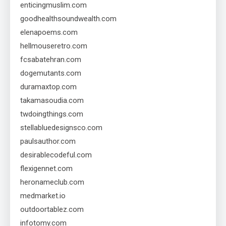
enticingmuslim.com
goodhealthsoundwealth.com
elenapoems.com
hellmouseretro.com
fcsabatehran.com
dogemutants.com
duramaxtop.com
takamasoudia.com
twdoingthings.com
stellabluedesignsco.com
paulsauthor.com
desirablecodeful.com
flexigennet.com
heronameclub.com
medmarket.io
outdoortablez.com
infotomy.com