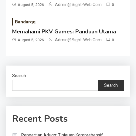
Admin@sight-Web.com
August 5, 2026
0
Bandarqq
Memahami PKV Games: Panduan Utama
Admin@sight-Web.com
August 5, 2026
0
Search
Search
Recent Posts
Pengertian Aduqq: Tinjauan Komprehensif