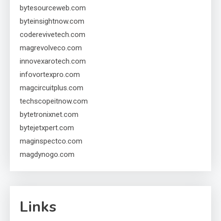
bytesourceweb.com
byteinsightnow.com
coderevivetech.com
magrevolveco.com
innovexarotech.com
infovortexpro.com
magcircuitplus.com
techscopeitnow.com
bytetronixnet.com
bytejetxpert.com
maginspectco.com
magdynogo.com
Links