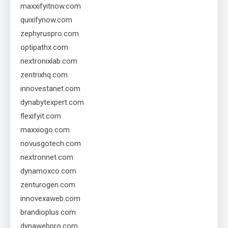
maxxifyitnow.com
quixifynow.com
zephyruspro.com
optipathx.com
nextronixlab.com
zentrixhq.com
innovestanet.com
dynabytexpert.com
flexifyit.com
maxxiogo.com
novusgotech.com
nextronnet.com
dynamoxco.com
zenturogen.com
innovexaweb.com
brandioplus.com
dynawebpro.com