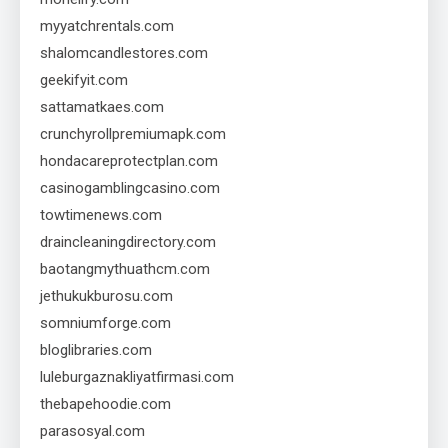
myyatchrentals.com
shalomcandlestores.com
geekifyit.com
sattamatkaes.com
crunchyrollpremiumapk.com
hondacareprotectplan.com
casinogamblingcasino.com
towtimenews.com
draincleaningdirectory.com
baotangmythuathcm.com
jethukukburosu.com
somniumforge.com
bloglibraries.com
luleburgaznakliyatfirmasi.com
thebapehoodie.com
parasosyal.com