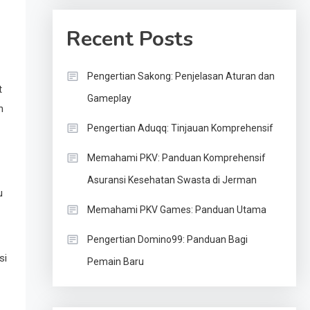
Recent Posts
Pengertian Sakong: Penjelasan Aturan dan
t
Gameplay
n
Pengertian Aduqq: Tinjauan Komprehensif
Memahami PKV: Panduan Komprehensif
Asuransi Kesehatan Swasta di Jerman
u
Memahami PKV Games: Panduan Utama
Pengertian Domino99: Panduan Bagi
si
Pemain Baru