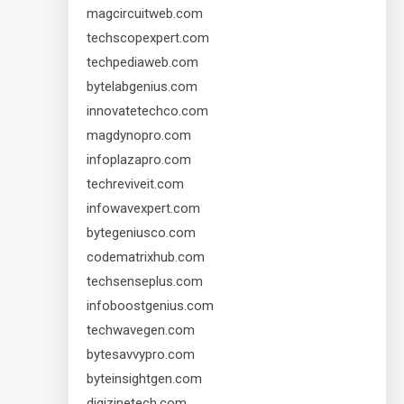
magcircuitweb.com
techscopexpert.com
techpediaweb.com
bytelabgenius.com
innovatetechco.com
magdynopro.com
infoplazapro.com
techreviveit.com
infowavexpert.com
bytegeniusco.com
codematrixhub.com
techsenseplus.com
infoboostgenius.com
techwavegen.com
bytesavvypro.com
byteinsightgen.com
digizinetech.com