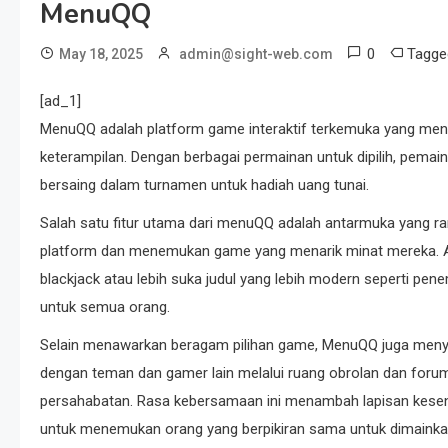
MenuQQ
0
Tagg
May 18, 2025
admin@sight-web.com
[ad_1]
MenuQQ adalah platform game interaktif terkemuka yang menaw
keterampilan. Dengan berbagai permainan untuk dipilih, pema
bersaing dalam turnamen untuk hadiah uang tunai.
Salah satu fitur utama dari menuQQ adalah antarmuka yang 
platform dan menemukan game yang menarik minat mereka. Ap
blackjack atau lebih suka judul yang lebih modern seperti p
untuk semua orang.
Selain menawarkan beragam pilihan game, MenuQQ juga menye
dengan teman dan gamer lain melalui ruang obrolan dan forum,
persahabatan. Rasa kebersamaan ini menambah lapisan kes
untuk menemukan orang yang berpikiran sama untuk dimainka