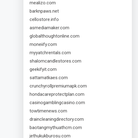
mealizo.com
barknpaws.net
cellostore.info
asmediamaker.com
globalthoughtonline.com
moneiify.com
myyatchrentals.com
shalomcandlestores.com
geekifyit.com
sattamatkaes.com
crunchyrollpremiumapk.com
hondacareprotectplan.com
casinogamblingcasino.com
towtimenews.com
draincleaningdirectory.com
baotangmythuathcm.com
jethukukburosu.com