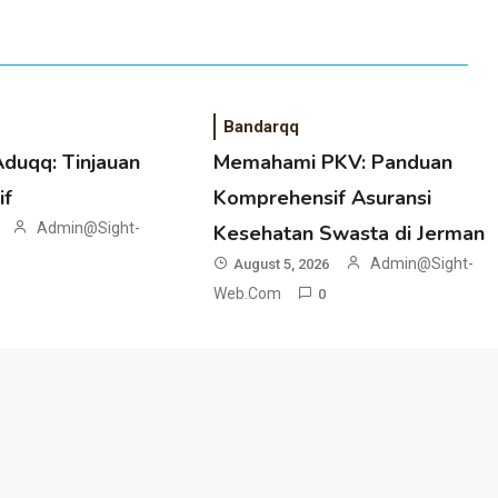
Bandarqq
Aduqq: Tinjauan
Memahami PKV: Panduan
if
Komprehensif Asuransi
Admin@sight-
Kesehatan Swasta di Jerman
Admin@sight-
August 5, 2026
Web.com
0