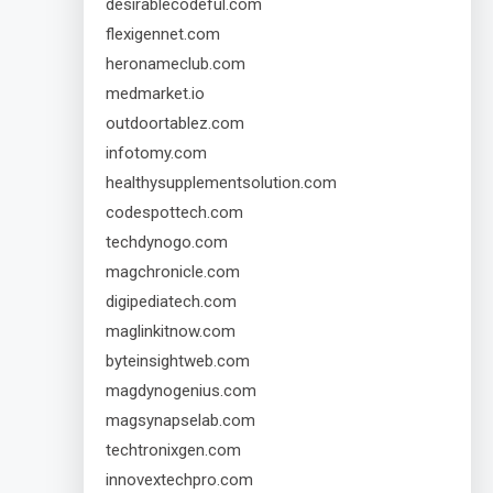
desirablecodeful.com
flexigennet.com
heronameclub.com
medmarket.io
outdoortablez.com
infotomy.com
healthysupplementsolution.com
codespottech.com
techdynogo.com
magchronicle.com
digipediatech.com
maglinkitnow.com
byteinsightweb.com
magdynogenius.com
magsynapselab.com
techtronixgen.com
innovextechpro.com