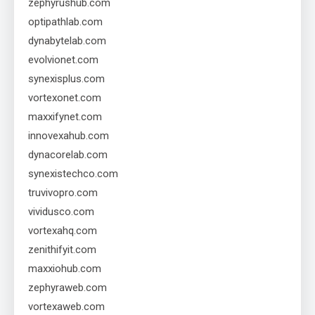
zephyrushub.com
optipathlab.com
dynabytelab.com
evolvionet.com
synexisplus.com
vortexonet.com
maxxifynet.com
innovexahub.com
dynacorelab.com
synexistechco.com
truvivopro.com
vividusco.com
vortexahq.com
zenithifyit.com
maxxiohub.com
zephyraweb.com
vortexaweb.com