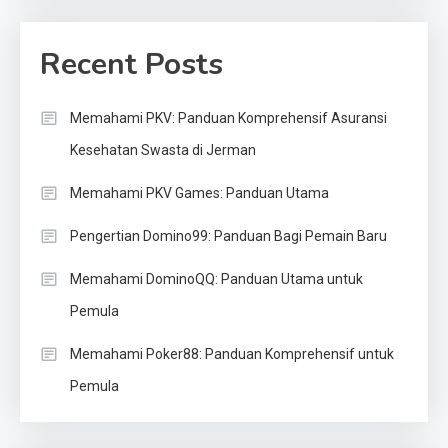
Recent Posts
Memahami PKV: Panduan Komprehensif Asuransi
Kesehatan Swasta di Jerman
Memahami PKV Games: Panduan Utama
Pengertian Domino99: Panduan Bagi Pemain Baru
Memahami DominoQQ: Panduan Utama untuk
Pemula
Memahami Poker88: Panduan Komprehensif untuk
Pemula