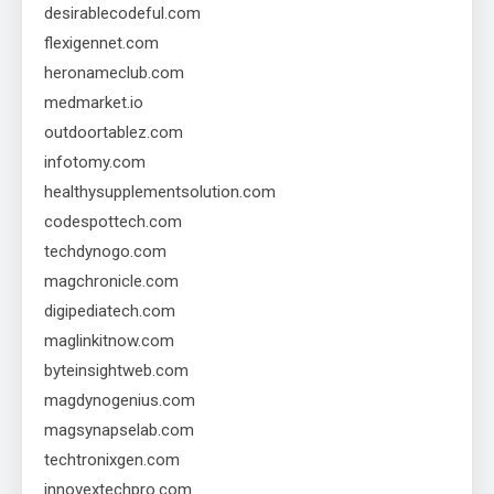
desirablecodeful.com
flexigennet.com
heronameclub.com
medmarket.io
outdoortablez.com
infotomy.com
healthysupplementsolution.com
codespottech.com
techdynogo.com
magchronicle.com
digipediatech.com
maglinkitnow.com
byteinsightweb.com
magdynogenius.com
magsynapselab.com
techtronixgen.com
innovextechpro.com