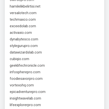
hamilelikbelirtisi.net
versalotech.com
techmaxco.com
exceedolab.com
activaxio.com
dynabytesco.com
stylegurupro.com
datawizardslab.com
cubiqio.com
geeklifechronicle.com
infospherepro.com
foodiesavorpro.com
vortexohq.com
epicadventurepro.com
insightwavelab.com
lifeexplorerpro.com