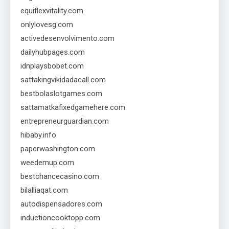
equiflexvitality.com
onlylovesg.com
activedesenvolvimento.com
dailyhubpages.com
idnplaysbobet.com
sattakingvikidadacall.com
bestbolaslotgames.com
sattamatkafixedgamehere.com
entrepreneurguardian.com
hibaby.info
paperwashington.com
weedemup.com
bestchancecasino.com
bilalliaqat.com
autodispensadores.com
inductioncooktopp.com