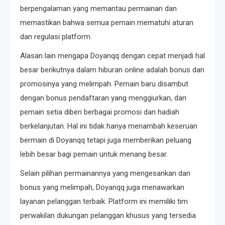
berpengalaman yang memantau permainan dan
memastikan bahwa semua pemain mematuhi aturan
dan regulasi platform.
Alasan lain mengapa Doyanqq dengan cepat menjadi hal
besar berikutnya dalam hiburan online adalah bonus dan
promosinya yang melimpah. Pemain baru disambut
dengan bonus pendaftaran yang menggiurkan, dan
pemain setia diberi berbagai promosi dan hadiah
berkelanjutan. Hal ini tidak hanya menambah keseruan
bermain di Doyanqq tetapi juga memberikan peluang
lebih besar bagi pemain untuk menang besar.
Selain pilihan permainannya yang mengesankan dan
bonus yang melimpah, Doyanqq juga menawarkan
layanan pelanggan terbaik. Platform ini memiliki tim
perwakilan dukungan pelanggan khusus yang tersedia