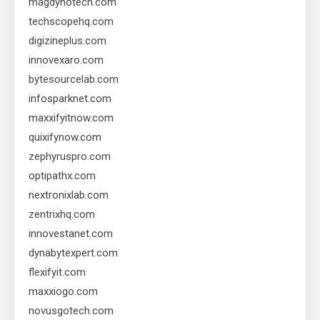
magdynotech.com
techscopehq.com
digizineplus.com
innovexaro.com
bytesourcelab.com
infosparknet.com
maxxifyitnow.com
quixifynow.com
zephyruspro.com
optipathx.com
nextronixlab.com
zentrixhq.com
innovestanet.com
dynabytexpert.com
flexifyit.com
maxxiogo.com
novusgotech.com