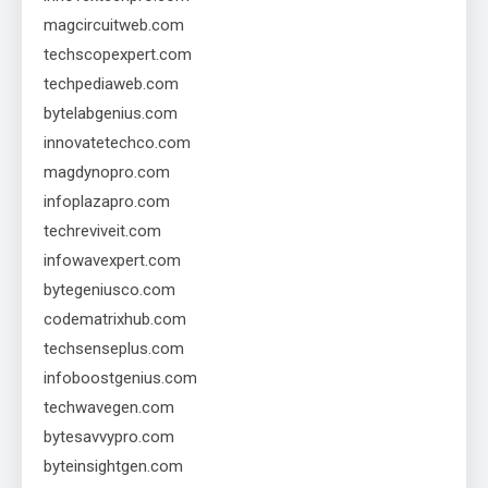
magcircuitweb.com
techscopexpert.com
techpediaweb.com
bytelabgenius.com
innovatetechco.com
magdynopro.com
infoplazapro.com
techreviveit.com
infowavexpert.com
bytegeniusco.com
codematrixhub.com
techsenseplus.com
infoboostgenius.com
techwavegen.com
bytesavvypro.com
byteinsightgen.com