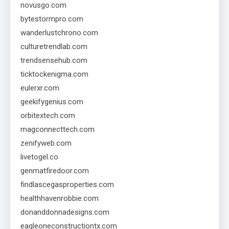
novusgo.com
bytestormpro.com
wanderlustchrono.com
culturetrendlab.com
trendsensehub.com
ticktockenigma.com
eulerxr.com
geekifygenius.com
orbitextech.com
magconnecttech.com
zenifyweb.com
livetogel.co
genmatfiredoor.com
findlascegasproperties.com
healthhavenrobbie.com
donanddonnadesigns.com
eagleoneconstructiontx.com