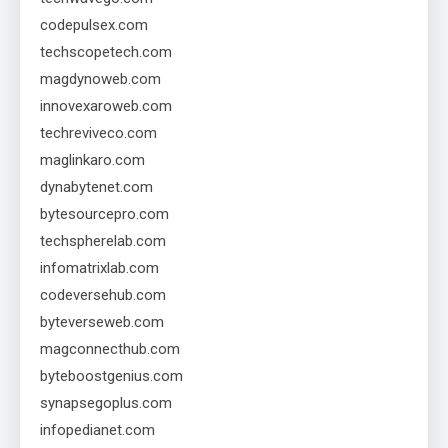
codepulsex.com
techscopetech.com
magdynoweb.com
innovexaroweb.com
techreviveco.com
maglinkaro.com
dynabytenet.com
bytesourcepro.com
techspherelab.com
infomatrixlab.com
codeversehub.com
byteverseweb.com
magconnecthub.com
byteboostgenius.com
synapsegoplus.com
infopedianet.com