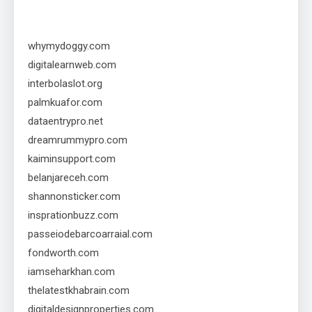
whymydoggy.com
digitalearnweb.com
interbolaslot.org
palmkuafor.com
dataentrypro.net
dreamrummypro.com
kaiminsupport.com
belanjareceh.com
shannonsticker.com
insprationbuzz.com
passeiodebarcoarraial.com
fondworth.com
iamseharkhan.com
thelatestkhabrain.com
digitaldesignproperties.com