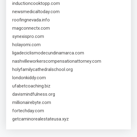
inductioncooktopp.com
newsmedicaltoday.com
roofingnevada.info
magconnectx.com
synexispro.com
holayomi.com
ligadeciclismodecundinamarca.com
nashvilleworkerscompensationattorney.com
holyfamilycathedralschool.org
londonkiddy.com
ufabetcoaching.biz
davismindfulness.org
millionairebyte.com
fortechday.com
getcaminorealestateusa.xyz