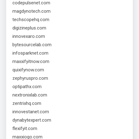
codepulsenet.com
magdynotech.com
techscopehq.com
digizineplus.com
innovexaro.com
bytesourcelab.com
infosparknet.com
maxxifyitnow.com
quixifynow.com
zephyruspro.com
optipathx.com
nextronixlab.com
zentrixhq.com
innovestanet.com
dynabytexpert.com
flexifyit.com
maxxiogo.com