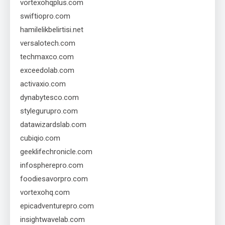
vortexohqplus.com
swiftiopro.com
hamilelikbelirtisi.net
versalotech.com
techmaxco.com
exceedolab.com
activaxio.com
dynabytesco.com
stylegurupro.com
datawizardslab.com
cubiqio.com
geeklifechronicle.com
infospherepro.com
foodiesavorpro.com
vortexohq.com
epicadventurepro.com
insightwavelab.com