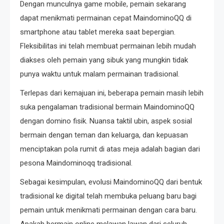
Dengan munculnya game mobile, pemain sekarang
dapat menikmati permainan cepat MaindominoQQ di
smartphone atau tablet mereka saat bepergian.
Fleksibilitas ini telah membuat permainan lebih mudah
diakses oleh pemain yang sibuk yang mungkin tidak
punya waktu untuk malam permainan tradisional.
Terlepas dari kemajuan ini, beberapa pemain masih lebih
suka pengalaman tradisional bermain MaindominoQQ
dengan domino fisik. Nuansa taktil ubin, aspek sosial
bermain dengan teman dan keluarga, dan kepuasan
menciptakan pola rumit di atas meja adalah bagian dari
pesona Maindominoqq tradisional.
Sebagai kesimpulan, evolusi MaindominoQQ dari bentuk
tradisional ke digital telah membuka peluang baru bagi
pemain untuk menikmati permainan dengan cara baru.