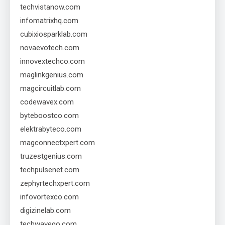
techvistanow.com
infomatrixhq.com
cubixiosparklab.com
novaevotech.com
innovextechco.com
maglinkgenius.com
magcircuitlab.com
codewavex.com
byteboostco.com
elektrabyteco.com
magconnectxpert.com
truzestgenius.com
techpulsenet.com
zephyrtechxpert.com
infovortexco.com
digizinelab.com
techwavego.com