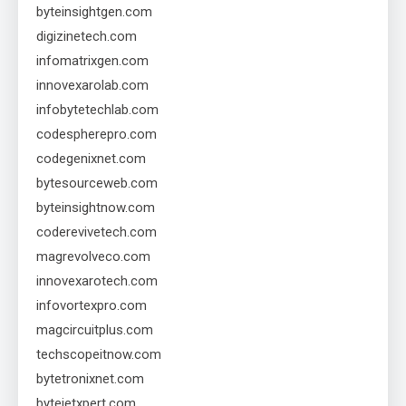
byteinsightgen.com
digizinetech.com
infomatrixgen.com
innovexarolab.com
infobytetechlab.com
codespherepro.com
codegenixnet.com
bytesourceweb.com
byteinsightnow.com
coderevivetech.com
magrevolveco.com
innovexarotech.com
infovortexpro.com
magcircuitplus.com
techscopeitnow.com
bytetronixnet.com
bytejetxpert.com