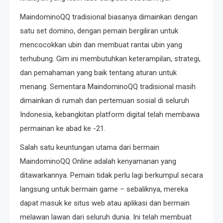
MaindominoQQ tradisional biasanya dimainkan dengan
satu set domino, dengan pemain bergiliran untuk
mencocokkan ubin dan membuat rantai ubin yang
terhubung. Gim ini membutuhkan keterampilan, strategi,
dan pemahaman yang baik tentang aturan untuk
menang. Sementara MaindominoQQ tradisional masih
dimainkan di rumah dan pertemuan sosial di seluruh
Indonesia, kebangkitan platform digital telah membawa
permainan ke abad ke -21.
Salah satu keuntungan utama dari bermain
MaindominoQQ Online adalah kenyamanan yang
ditawarkannya. Pemain tidak perlu lagi berkumpul secara
langsung untuk bermain game – sebaliknya, mereka
dapat masuk ke situs web atau aplikasi dan bermain
melawan lawan dari seluruh dunia. Ini telah membuat