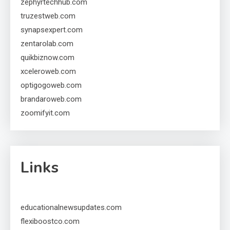
zephyrtechhub.com
truzestweb.com
synapsexpert.com
zentarolab.com
quikbiznow.com
xceleroweb.com
optigogoweb.com
brandaroweb.com
zoomifyit.com
Links
educationalnewsupdates.com
flexiboostco.com