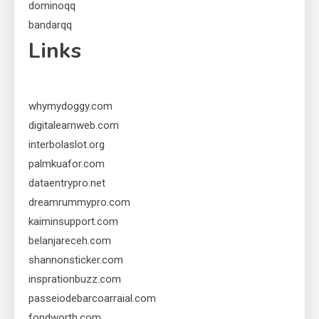
dominoqq
bandarqq
Links
whymydoggy.com
digitalearnweb.com
interbolaslot.org
palmkuafor.com
dataentrypro.net
dreamrummypro.com
kaiminsupport.com
belanjareceh.com
shannonsticker.com
insprationbuzz.com
passeiodebarcoarraial.com
fondworth.com