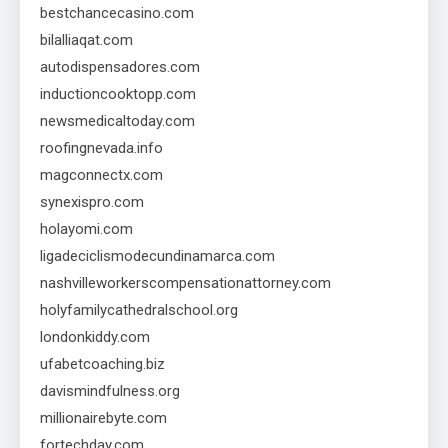
bestchancecasino.com
bilalliaqat.com
autodispensadores.com
inductioncooktopp.com
newsmedicaltoday.com
roofingnevada.info
magconnectx.com
synexispro.com
holayomi.com
ligadeciclismodecundinamarca.com
nashvilleworkerscompensationattorney.com
holyfamilycathedralschool.org
londonkiddy.com
ufabetcoaching.biz
davismindfulness.org
millionairebyte.com
fortechday.com