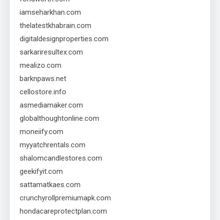
iamseharkhan.com
thelatestkhabrain.com
digitaldesignproperties.com
sarkariresultex.com
mealizo.com
barknpaws.net
cellostore.info
asmediamaker.com
globalthoughtonline.com
moneiify.com
myyatchrentals.com
shalomcandlestores.com
geekifyit.com
sattamatkaes.com
crunchyrollpremiumapk.com
hondacareprotectplan.com