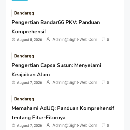
Bandarqq
Pengertian Bandar66 PKV: Panduan
Komprehensif
Admin@sight-Web.com
August 8, 2026
0
Bandarqq
Pengertian Capsa Susun: Menyelami
Keajaiban Alam
Admin@sight-Web.com
August 7, 2026
0
Bandarqq
Memahami AdUQ: Panduan Komprehensif
tentang Fitur-Fiturnya
Admin@sight-Web.com
August 7, 2026
0