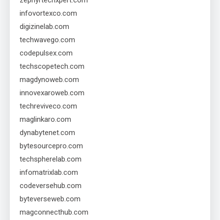
zephyrtechxpert.com
infovortexco.com
digizinelab.com
techwavego.com
codepulsex.com
techscopetech.com
magdynoweb.com
innovexaroweb.com
techreviveco.com
maglinkaro.com
dynabytenet.com
bytesourcepro.com
techspherelab.com
infomatrixlab.com
codeversehub.com
byteverseweb.com
magconnecthub.com