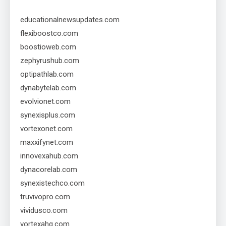
educationalnewsupdates.com
flexiboostco.com
boostioweb.com
zephyrushub.com
optipathlab.com
dynabytelab.com
evolvionet.com
synexisplus.com
vortexonet.com
maxxifynet.com
innovexahub.com
dynacorelab.com
synexistechco.com
truvivopro.com
vividusco.com
vortexahq.com