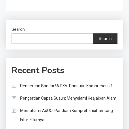
Search
Search
Recent Posts
Pengertian Bandar66 PKV: Panduan Komprehensif
Pengertian Capsa Susun: Menyelami Keajaiban Alam
Memahami AdUQ: Panduan Komprehensif tentang
Fitur-Fiturnya