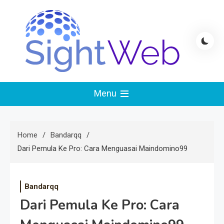
Skip
to
content
Slot Online Gacor di
Mainkan slot online gacor di situs judi terbaik yang
menawarkan slot demo untuk berlatih. Tingkatkan peluang
Menu
Situs Judi Terbaik
menang Anda dengan mencoba berbagai permainan terlebih
dahulu.
dengan Slot Demo
Home
Bandarqq
Dari Pemula Ke Pro: Cara Menguasai Maindomino99
Bandarqq
Dari Pemula Ke Pro: Cara