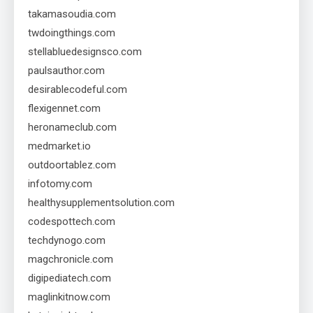
takamasoudia.com
twdoingthings.com
stellabluedesignsco.com
paulsauthor.com
desirablecodeful.com
flexigennet.com
heronameclub.com
medmarket.io
outdoortablez.com
infotomy.com
healthysupplementsolution.com
codespottech.com
techdynogo.com
magchronicle.com
digipediatech.com
maglinkitnow.com