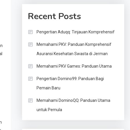
Recent Posts
Pengertian Aduqq: Tinjauan Komprehensif
Memahami PKV: Panduan Komprehensif
an
al
Asuransi Kesehatan Swasta di Jerman
Memahami PKV Games: Panduan Utama
Pengertian Domino99: Panduan Bagi
Pemain Baru
Memahami DominoQQ: Panduan Utama
untuk Pemula
n