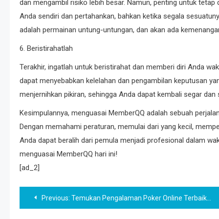
dan mengambil risiko lebih besar. Namun, penting untuk tetap 
Anda sendiri dan pertahankan, bahkan ketika segala sesuatunya
adalah permainan untung-untungan, dan akan ada kemenanga
6. Beristirahatlah
Terakhir, ingatlah untuk beristirahat dan memberi diri Anda 
dapat menyebabkan kelelahan dan pengambilan keputusan yang 
menjernihkan pikiran, sehingga Anda dapat kembali segar dan 
Kesimpulannya, menguasai MemberQQ adalah sebuah perjalanan
Dengan memahami peraturan, memulai dari yang kecil, mempelajari
Anda dapat beralih dari pemula menjadi profesional dalam wakt
menguasai MemberQQ hari ini!
[ad_2]
Post
Previous:
Temukan Pengalaman Poker Online Terbaik dengan CrownQQ