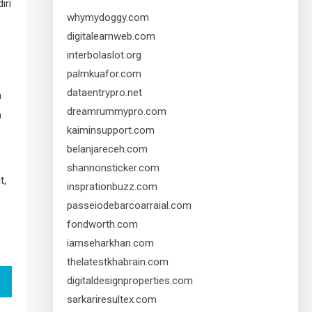
iri
whymydoggy.com
digitalearnweb.com
interbolaslot.org
palmkuafor.com
dataentrypro.net
a
dreamrummypro.com
n
kaiminsupport.com
belanjareceh.com
shannonsticker.com
t,
insprationbuzz.com
passeiodebarcoarraial.com
fondworth.com
iamseharkhan.com
thelatestkhabrain.com
digitaldesignproperties.com
sarkariresultex.com