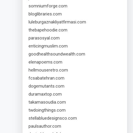
somniumforge.com
bloglibraries.com
luleburgaznakliyatfirmasi.com
thebapehoodie.com
parasosyal.com
enticingmuslim.com
goodhealthsoundwealth.com
elenapoems.com
hellmouseretro.com
fcsabatehran.com
dogemutants.com
duramaxtop.com
takamasoudia.com
twdoingthings.com
stellabluedesignsco.com
paulsauthor.com