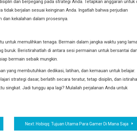
disiplin dan berpegang pada strategi Anda. Tetapkan anggaran untuk d
 tidak berjalan sesuai keinginan Anda. Ingatlah bahwa perjudian
n dan kekalahan dalam prosesnya.
waktu untuk memulihkan tenaga. Bermain dalam jangka waktu yang lam
buruk. Beristirahatlah di antara sesi permainan untuk bersantai da
siap bermain sebaik mungkin.
 yang membutuhkan dedikasi, latihan, dan kemauan untuk belajar.
 strategi dasar, berlatih secara teratur, tetap disiplin, dan istiraha
u singkat. Jadi tunggu apa lagi? Mulailah perjalanan Anda untuk
Next:
Hobiqq: Tujuan Utama Para Gamer Di Mana Saja