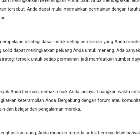
i dan meningkatkan keterampilan Anda. Saat Anda mendapatkan lebi
nan tersebut, Anda dapat mulai memainkan permainan dengan taruh
ar.
empelajari strategi dasar untuk setiap permainan yang Anda maink
 yang solid dapat meningkatkan peluang Anda untuk menang. Ada banyak
rategi terbaik untuk setiap permainan, jadi manfaatkan sumber day
yak Anda bermain, semakin baik Anda jadinya. Luangkan waktu seti
ningkatkan keterampilan Anda. Bergabung dengan forum atau komunit
in dan belajar dari pengalaman mereka.
nghasilkan uang, Anda mungkin tergoda untuk bermain lebih banya