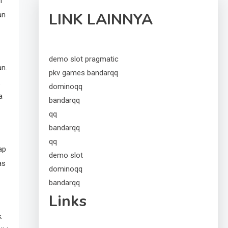
h
LINK LAINNYA
an
demo slot pragmatic
an.
pkv games bandarqq
dominoqq
a
bandarqq
qq
bandarqq
qq
ap
demo slot
as
dominoqq
bandarqq
Links
k