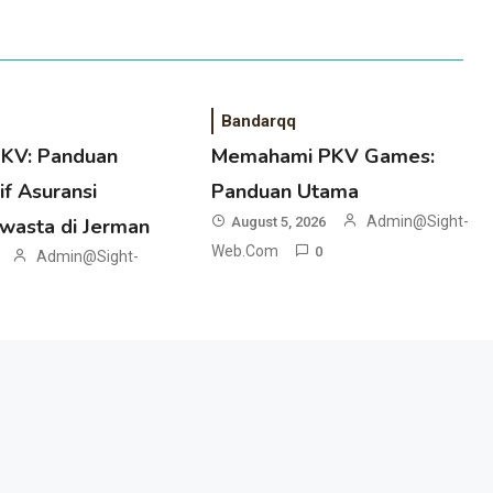
Bandarqq
KV: Panduan
Memahami PKV Games:
f Asuransi
Panduan Utama
Admin@sight-
wasta di Jerman
August 5, 2026
Web.com
0
Admin@sight-