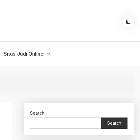
Situs Judi Terbaik dengan
awarkan slot demo untuk berlatih. Tingkatkan peluang menang Anda
Situs Judi Online
ai permainan terlebih dahulu.
t Demo
Search
Search