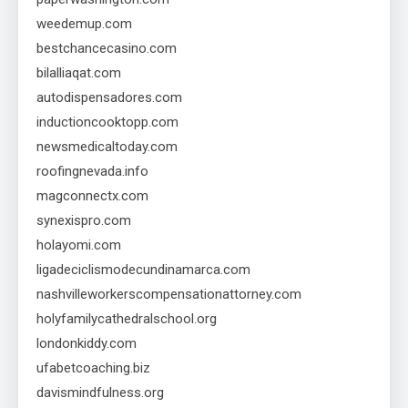
weedemup.com
bestchancecasino.com
bilalliaqat.com
autodispensadores.com
inductioncooktopp.com
newsmedicaltoday.com
roofingnevada.info
magconnectx.com
synexispro.com
holayomi.com
ligadeciclismodecundinamarca.com
nashvilleworkerscompensationattorney.com
holyfamilycathedralschool.org
londonkiddy.com
ufabetcoaching.biz
davismindfulness.org