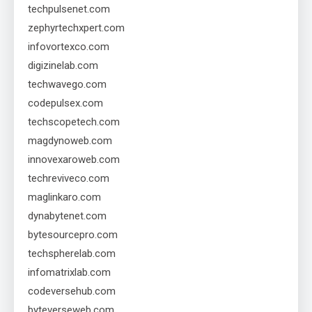
techpulsenet.com
zephyrtechxpert.com
infovortexco.com
digizinelab.com
techwavego.com
codepulsex.com
techscopetech.com
magdynoweb.com
innovexaroweb.com
techreviveco.com
maglinkaro.com
dynabytenet.com
bytesourcepro.com
techspherelab.com
infomatrixlab.com
codeversehub.com
byteverseweb.com