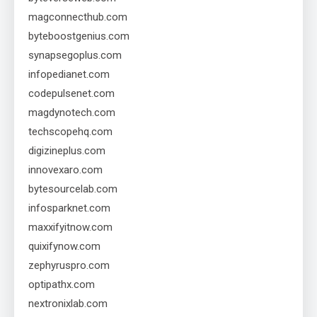
magconnecthub.com
byteboostgenius.com
synapsegoplus.com
infopedianet.com
codepulsenet.com
magdynotech.com
techscopehq.com
digizineplus.com
innovexaro.com
bytesourcelab.com
infosparknet.com
maxxifyitnow.com
quixifynow.com
zephyruspro.com
optipathx.com
nextronixlab.com