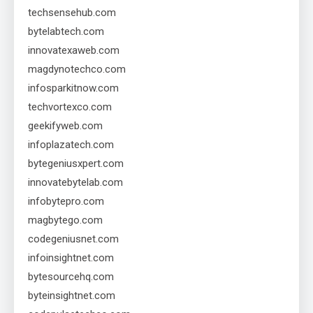
techsensehub.com
bytelabtech.com
innovatexaweb.com
magdynotechco.com
infosparkitnow.com
techvortexco.com
geekifyweb.com
infoplazatech.com
bytegeniusxpert.com
innovatebytelab.com
infobytepro.com
magbytego.com
codegeniusnet.com
infoinsightnet.com
bytesourcehq.com
byteinsightnet.com