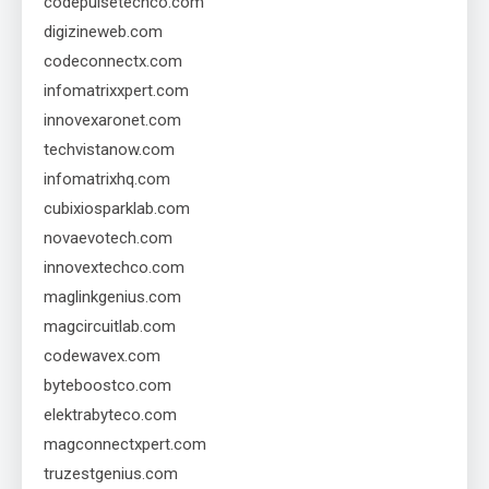
codepulsetechco.com
digizineweb.com
codeconnectx.com
infomatrixxpert.com
innovexaronet.com
techvistanow.com
infomatrixhq.com
cubixiosparklab.com
novaevotech.com
innovextechco.com
maglinkgenius.com
magcircuitlab.com
codewavex.com
byteboostco.com
elektrabyteco.com
magconnectxpert.com
truzestgenius.com