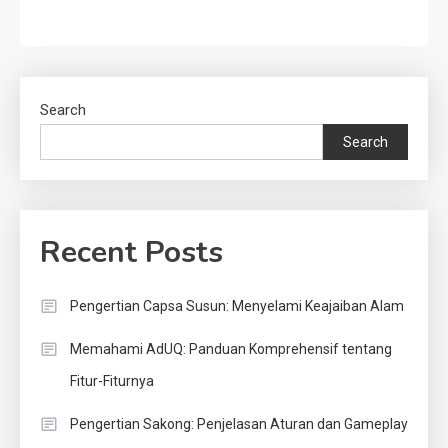
Search
Search
Recent Posts
Pengertian Capsa Susun: Menyelami Keajaiban Alam
Memahami AdUQ: Panduan Komprehensif tentang
Fitur-Fiturnya
Pengertian Sakong: Penjelasan Aturan dan Gameplay