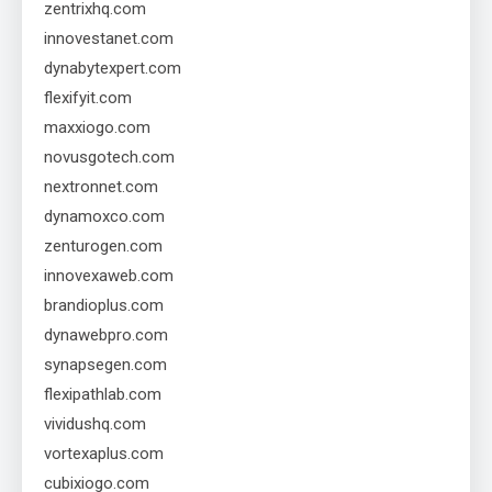
zentrixhq.com
innovestanet.com
dynabytexpert.com
flexifyit.com
maxxiogo.com
novusgotech.com
nextronnet.com
dynamoxco.com
zenturogen.com
innovexaweb.com
brandioplus.com
dynawebpro.com
synapsegen.com
flexipathlab.com
vividushq.com
vortexaplus.com
cubixiogo.com